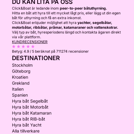
DU KAN LITA PÅ OSS
Click&Boat är ledande inom
peer-to-peer båtuthyrning.
Hitta en båt att hyra till ett mycket lågt pris, eller lägg ut din egen
båt för uthyrning och få en extra inkomst.
Click&Boat erbjuder möjlighet att hyra
yachter, segelbåtar,
motorbåtar, ribbåtar, pråmar, katamaraner och vattenskotrar.
Välj typ av båt, hyresperiodens längd och kontakta ägaren direkt
via vår plattform.
KUNDRECENSIONER
Betyg:
4.9 / 5
beräknat på 711274 recensioner
DESTINATIONER
Stockholm
Göteborg
Kroatien
Grekland
Italien
Spanien
Hyra båt Segelbåt
Hyra båt Motorbåt
Hyra båt Katamaran
Hyra båt RIB-båt
Hyra båt Yacht
Alla tillverkare