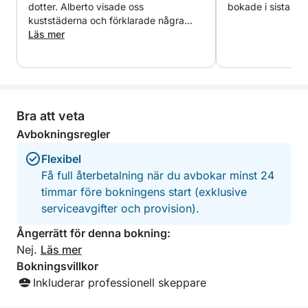
dotter. Alberto visade oss
bokade i sista mi
kuststäderna och förklarade några
lokala sevärdheter.
Läs mer
Bra att veta
Avbokningsregler
Flexibel
Få full återbetalning när du avbokar minst 24
timmar före bokningens start (exklusive
serviceavgifter och provision).
Ångerrätt för denna bokning:
Nej.
Läs mer
Bokningsvillkor
Inkluderar professionell skeppare