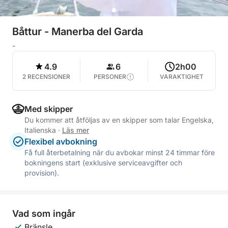
Båttur - Manerba del Garda
-
4.9
6
2h00
2 RECENSIONER
PERSONER
VARAKTIGHET
Med skipper
Du kommer att åtföljas av en skipper som talar Engelska,
Italienska
·
Läs mer
Flexibel avbokning
Få full återbetalning när du avbokar minst 24 timmar före
bokningens start (exklusive serviceavgifter och
provision).
Vad som ingår
Bränsle