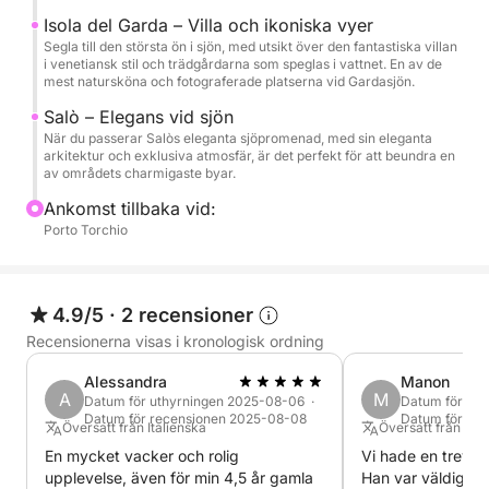
historiska Gardone Riviera, känd för Vittoriale degli
Isola del Garda – Villa och ikoniska vyer
Italiani, och den fantastiska Punta San Vigilio, ett
Segla till den största ön i sjön, med utsikt över den fantastiska villan
i venetiansk stil och trädgårdarna som speglas i vattnet. En av de
hörn av paradiset med sin 1500-talsvilla och
mest natursköna och fotograferade platserna vid Gardasjön.
förtrollande marina. Varje stopp ger dig möjlighet att
Salò – Elegans vid sjön
beundra den unika skönheten hos dessa platser.
När du passerar Salòs eleganta sjöpromenad, med sin eleganta
arkitektur och exklusiva atmosfär, är det perfekt för att beundra en
av områdets charmigaste byar.
Under turen inkluderar vi också ett uppfriskande
dopp i sjöns kristallklara vatten, det perfekta tillfället
Ankomst tillbaka vid:
att dyka ner och njuta av landskapets lugn. Ombord
Porto Torchio
har du gott om vatten att förfriska dig med och en
stereo för att spela din favoritmusik under din resa,
vilket skapar den perfekta atmosfären. En komplett
4.9/5
·
2 recensioner
upplevelse, perfekt för dig som söker avkoppling,
Recensionerna visas i kronologisk ordning
skönhet och en snabb smak av Gardasjöns
Alessandra
Manon
underverk.
A
M
Datum för uthyrningen 2025-08-06 ·
Datum för ut
Datum för recensionen 2025-08-08
Datum för re
Översatt från Italienska
Översatt från Eng
En mycket vacker och rolig
Vi hade en trevlig
upplevelse, även för min 4,5 år gamla
Han var väldigt re