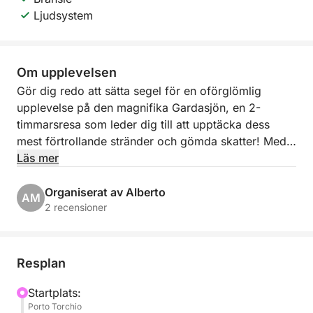
Ljudsystem
Om upplevelsen
Gör dig redo att sätta segel för en oförglömlig
upplevelse på den magnifika Gardasjön, en 2-
timmarsresa som leder dig till att upptäcka dess
mest förtrollande stränder och gömda skatter! Med
avgång från den pittoreska Porto Torchio i Manerba
Läs mer
del Garda ger du dig ut på en exklusiv utflykt som
erbjuder hisnande vyer och stunder av ren
Organiserat av Alberto
AM
avkoppling.
2 recensioner
Vår resplan tar dig till den förtrollande Isola del
Garda, den största ön i sjön, med dess överdådiga
Resplan
villa och trädgårdar som speglas i vattnet. Vi
fortsätter sedan till eleganta Salò, med dess
Startplats:
Porto Torchio
sjöstrand och raffinerade atmosfär. Vi beundrar den