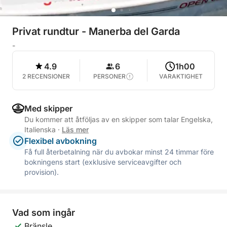
Privat rundtur - Manerba del Garda
-
4.9
6
1h00
2 RECENSIONER
PERSONER
VARAKTIGHET
Med skipper
Du kommer att åtföljas av en skipper som talar Engelska,
Italienska
·
Läs mer
Flexibel avbokning
Få full återbetalning när du avbokar minst 24 timmar före
bokningens start (exklusive serviceavgifter och
provision).
Vad som ingår
Bränsle