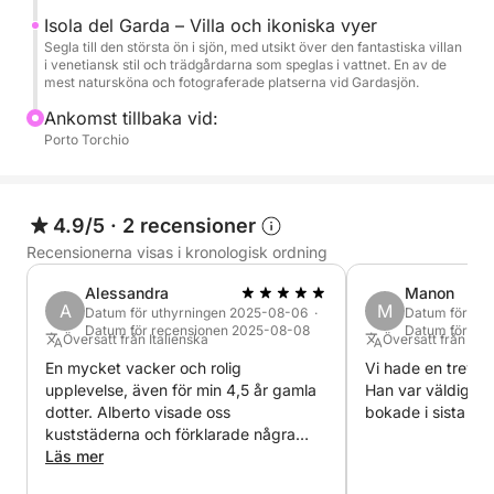
Isola del Garda – Villa och ikoniska vyer
Under turen kan du koppla av ombord, njuta av
Segla till den största ön i sjön, med utsikt över den fantastiska villan
i venetiansk stil och trädgårdarna som speglas i vattnet. En av de
utsikten och, om vädret tillåter, ta ett kort dopp i
mest natursköna och fotograferade platserna vid Gardasjön.
sjöns klara vatten.
Ankomst tillbaka vid:
Porto Torchio
Ombord hittar du färskt vatten och en stereo för att
ackompanjera resan med din favoritmusik, vilket gör
upplevelsen ännu trevligare.
4.9/5
·
2 recensioner
Recensionerna visas i kronologisk ordning
En perfekt utflykt för dig som söker avkoppling,
natur och skönhet vid Gardasjön, även på kort tid.
Alessandra
Manon
A
M
Datum för uthyrningen 2025-08-06 ·
Datum för ut
Datum för recensionen 2025-08-08
Datum för re
Översatt från Italienska
Översatt från Eng
En mycket vacker och rolig
Vi hade en trevlig
upplevelse, även för min 4,5 år gamla
Han var väldigt re
dotter. Alberto visade oss
bokade i sista mi
kuststäderna och förklarade några
lokala sevärdheter.
Läs mer