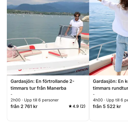
Gardasjön: En förtrollande 2-
Gardasjön: En k
timmars tur från Manerba
timmars rundtu
-
-
2h00 · Upp till 6 personer
4h00 · Upp till 6 p
från 2 761 kr
från 5 522 kr
4.9 (2)