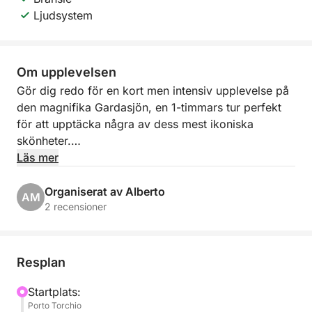
Ljudsystem
Om upplevelsen
Gör dig redo för en kort men intensiv upplevelse på
den magnifika Gardasjön, en 1-timmars tur perfekt
för att upptäcka några av dess mest ikoniska
skönheter.
Läs mer
Med avgång från den charmiga Porto Torchio i
Manerba del Garda seglar du längs kusten i en
Organiserat av Alberto
AM
avslappnad och naturskön atmosfär, perfekt för att
2 recensioner
njuta av sjön även med begränsad tid.
Upplevelsens höjdpunkt blir att segla till den
Resplan
fantastiska ön Isola del Garda, den största vid sjön,
känd för sin imponerande villa och välskötta
Startplats:
Porto Torchio
trädgårdar som skapar en unik och fängslande miljö.