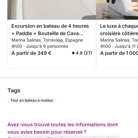
Excursion en bateau de 4 heures
Le luxe à chaque
+ Paddle + Bouteille de Cava
croisière côtière
Marina Salinas, Torrevieja, Espagne
Marina Salinas, To
premium - TOUT INCLUS
4h00 · Jusqu'à 9 personnes
4h00 · Jusqu'à 11
A partir de 349 €
A partir de 1 00
4.9 (27)
Tags
Tour en bateau à moteur
Avez-vous trouvé toutes les informations dont
vous aviez besoin pour réserver ?