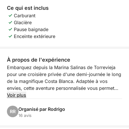
Ce qui est inclus
Carburant
Glacière
Pause baignade
Enceinte extérieure
À propos de l'expérience
Embarquez depuis la Marina Salinas de Torrevieja
pour une croisière privée d'une demi-journée le long
de la magnifique Costa Blanca. Adaptée à vos
envies, cette aventure personnalisée vous permet
d'explorer la Méditerranée à votre rythme. Que vous
Voir plus
souhaitiez vous détendre ou découvrir des trésors
cachés, cette croisière a tout pour plaire.
Organisé par Rodrigo
RR
16 avis
À bord d'un bateau confortable et bien équipé, vous