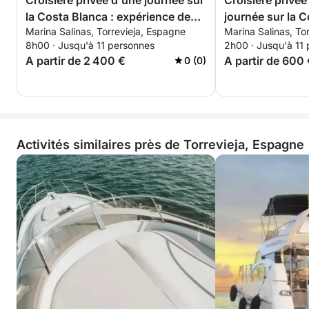
Croisière privée d'une journée sur
Croisière privé
la Costa Blanca : expérience de
journée sur la 
Marina Salinas, Torrevieja, Espagne
Marina Salinas, To
navigation personnalisée de
itinéraire flexibl
8h00 · Jusqu'à 11 personnes
2h00 · Jusqu'à 11
Torrevieja à Tabarca et La Manga
A partir de 2 400 €
A partir de 600
0 (0)
Activités similaires près de Torrevieja, Espagne