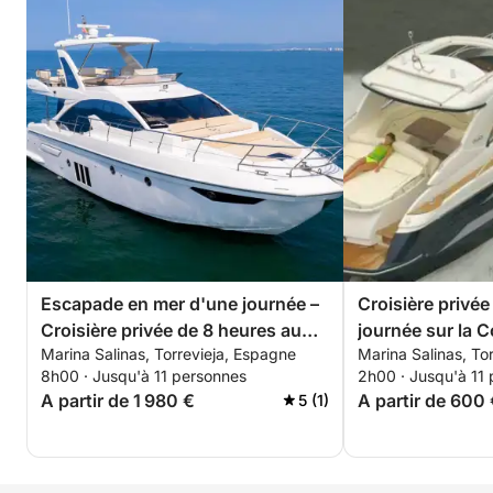
Escapade en mer d'une journée –
Croisière privé
Croisière privée de 8 heures au
journée sur la 
Marina Salinas, Torrevieja, Espagne
Marina Salinas, To
départ de Marina Salinas
itinéraire flexibl
8h00 · Jusqu'à 11 personnes
2h00 · Jusqu'à 11
A partir de 1 980 €
A partir de 600
5 (1)