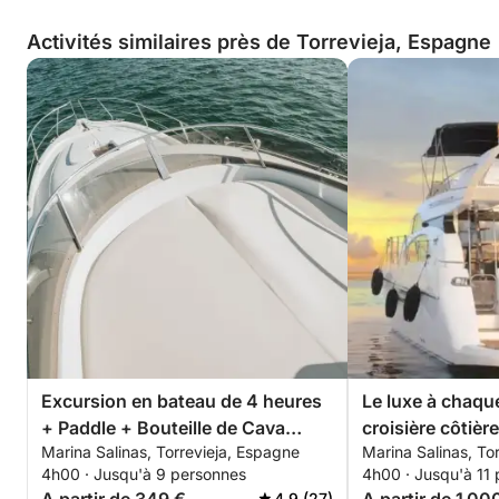
Activités similaires près de Torrevieja, Espagne
Excursion en bateau de 4 heures
Le luxe à chaque
+ Paddle + Bouteille de Cava
croisière côtière
Marina Salinas, Torrevieja, Espagne
Marina Salinas, To
premium - TOUT INCLUS
4h00 · Jusqu'à 9 personnes
4h00 · Jusqu'à 11
4.9 (27)