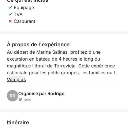
Équipage
TVA
Carburant
À propos de l'expérience
Au départ de Marina Salinas, profitez d'une
excursion en bateau de 4 heures le long du
magnifique littoral de Torrevieja. Cette expérience
est idéale pour les petits groupes, les familles ou les
amis souhaitant profiter de la mer à leur rythme.
Voir plus
Sans itinéraire fixe, vous êtes libre de naviguer, de
nager, de vous détendre et d'explorer les recoins
Organisé par Rodrigo
RR
cachés et les eaux calmes de la région.
16 avis
Le bateau offre un cadre confortable et flexible pour
une journée de détente sur l'eau. Que vous profitiez
Itinéraire
du soleil sur le pont, de la plongée ou simplement de