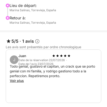
la vue, cette excursion vous donne la liberté de
Lieu de départ:
Marina Salinas, Torrevieja, España
créer l'excursion idéale.
Retour à:
Apportez vos plats et boissons préférés pour le
Marina Salinas, Torrevieja, España
voyage : c'est votre moment, à votre façon. Que
vous fêtiez un événement spécial ou que vous
souhaitiez simplement vous déconnecter et profiter
5/5
·
1 avis
de la brise méditerranéenne, cette croisière de 4
Les avis sont présentés par ordre chronologique
heures est le cadre idéal pour une escapade
Juan
mémorable.
J
Date de la réservation 22/07/2026 ·
Date de l'avis 23/07/2026
Todo genial, gustavo el capitan, un crack que se porto
genial con mi familia, y rodrigo gestiono todo a la
perfeccion. Repetiremos pronto.
Voir plus