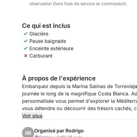
réservation (hors frais de service et commission).
Ce qui est inclus
Glacière
Pause baignade
Enceinte extérieure
Carburant
À propos de l'expérience
Embarquez depuis la Marina Salinas de Torrevieja
journée le long de la magnifique Costa Blanca. Ad
personnalisée vous permet d'explorer la Méditerr
vous détendre ou découvrir des trésors cachés, cet
Voir plus
À bord d'un bateau confortable et bien équipé, vo
et de la liberté de choisir vos escales. Jetez l'a
Organisé par Rodrigo
RR