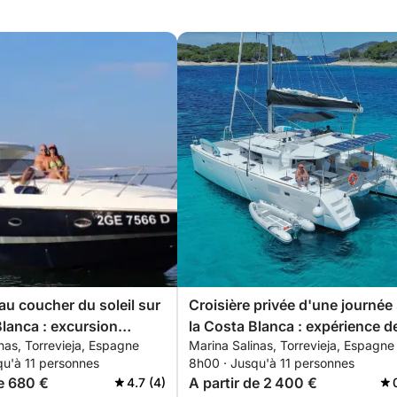
 au coucher du soleil sur
Croisière privée d'une journée
Blanca : excursion
la Costa Blanca : expérience d
nas, Torrevieja, Espagne
Marina Salinas, Torrevieja, Espagne
personnalisable de
navigation personnalisée de
qu'à 11 personnes
8h00 · Jusqu'à 11 personnes
a à La Manga et Tabarca
Torrevieja à Tabarca et La Ma
de 680 €
A partir de 2 400 €
4.7 (4)