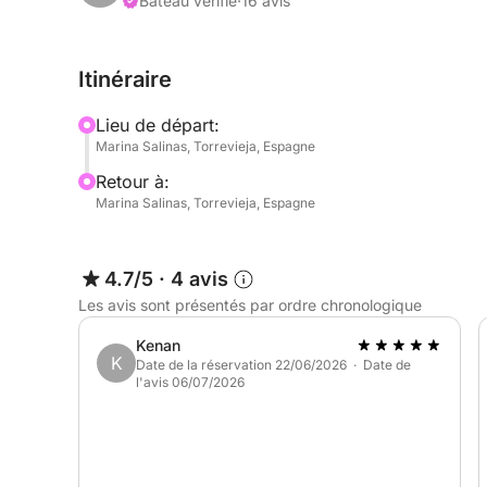
vous dans les eaux cristallines de Cabo Roig ou vi
Bateau vérifié
·
16 avis
expérience plus sereine, naviguez vers La Manga
Votre capitaine expérimenté s'assurera que votre 
Itinéraire
que vous soyez d'humeur détente ou aventure.
Lieu de départ:
Le bateau est équipé de toutes les commodités né
Marina Salinas, Torrevieja, Espagne
voyage aussi confortable que possible. Idéal pour
Retour à:
d'amis, cette escapade d'une demi-journée prome
Marina Salinas, Torrevieja, Espagne
Méditerranée.
Prêt à découvrir la beauté de la Costa Blanca à v
4.7/5
·
4 avis
Les avis sont présentés par ordre chronologique
Kenan
K
Date de la réservation 22/06/2026 · Date de
l'avis 06/07/2026