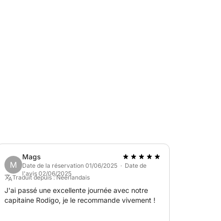
sitez la paisible île de Tabarca. Pour une
 del Mar Menor et profitez des eaux calmes.
journée soit personnalisée selon vos envies,
cessaires, dont une salle de bain, pour un
 les couples, les familles ou les groupes
t des souvenirs inoubliables en
otre façon ? La Méditerranée vous attend.
Mags
M
Date de la réservation 01/06/2025 · Date de
l'avis 02/06/2025
Traduit depuis : Néerlandais
J'ai passé une excellente journée avec notre
capitaine Rodigo, je le recommande vivement !