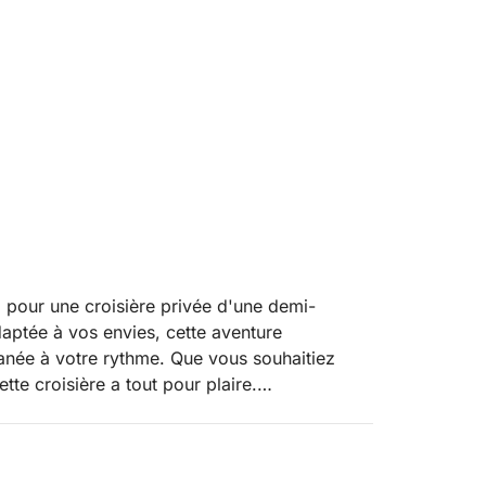
 pour une croisière privée d'une demi-
aptée à vos envies, cette aventure
anée à votre rythme. Que vous souhaitiez
te croisière a tout pour plaire.
us profiterez de vues imprenables sur la côte
ncre au large de la plage de La Mata, baignez-