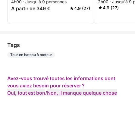
4h00 · Jusqu'à 9 personnes
2h00 · Jusqu'à 9 
TOUT INCLUS
4.9 (27)
A partir de 349 €
4.9 (27)
Tags
Tour en bateau à moteur
Avez-vous trouvé toutes les informations dont
vous aviez besoin pour réserver ?
Oui, tout est bon
/
Non, il manque quelque chose