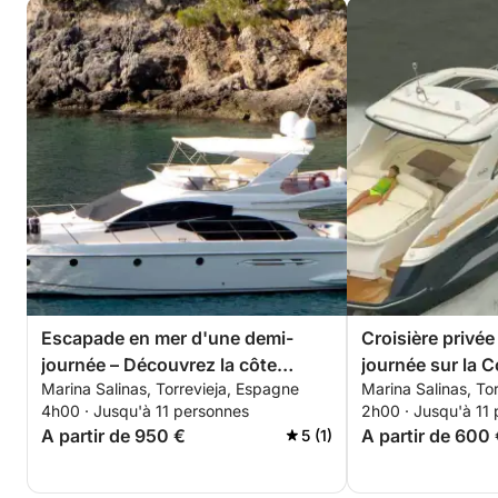
Escapade en mer d'une demi-
Croisière privé
journée – Découvrez la côte
journée sur la 
Marina Salinas, Torrevieja, Espagne
Marina Salinas, To
depuis Torrevieja
itinéraire flexibl
4h00 · Jusqu'à 11 personnes
2h00 · Jusqu'à 11
A partir de 950 €
A partir de 600
5 (1)