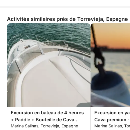
Activités similaires près de Torrevieja, Espagne
Excursion en bateau de 4 heures
Excursion en ya
+ Paddle + Bouteille de Cava
Cava premium - 
Marina Salinas, Torrevieja, Espagne
Marina Salinas, To
premium - TOUT INCLUS
ou coucher du so