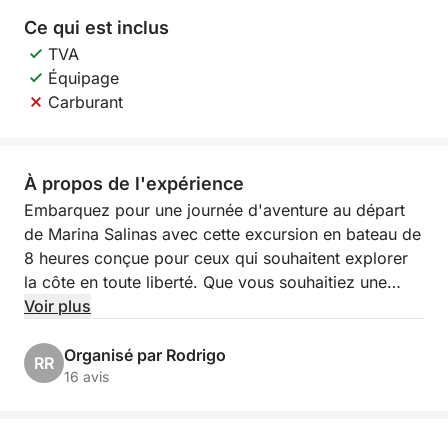
Ce qui est inclus
TVA
Équipage
Carburant
À propos de l'expérience
Embarquez pour une journée d'aventure au départ
de Marina Salinas avec cette excursion en bateau de
8 heures conçue pour ceux qui souhaitent explorer
la côte en toute liberté. Que vous souhaitiez une
journée de détente entre amis ou une sortie
Voir plus
pittoresque en famille, cette expérience vous offre le
temps et l'espace nécessaires pour profiter de la
Organisé par Rodrigo
RR
Méditerranée à votre façon.
16 avis
Voguez le long de la côte, jetez l'ancre dans des