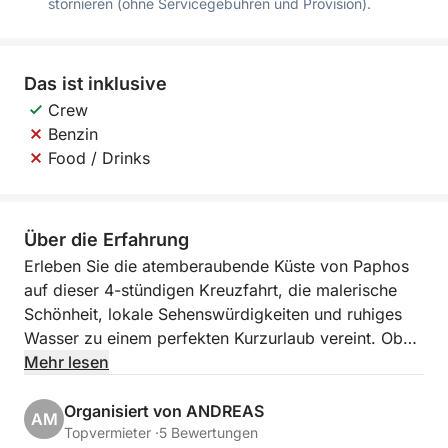
stornieren (ohne Servicegebühren und Provision).
Das ist inklusive
Crew
Benzin
Food / Drinks
Über die Erfahrung
Erleben Sie die atemberaubende Küste von Paphos
auf dieser 4-stündigen Kreuzfahrt, die malerische
Schönheit, lokale Sehenswürdigkeiten und ruhiges
Wasser zu einem perfekten Kurzurlaub vereint. Ob
Entspannung, Fotomomente oder ein erfrischendes
Mehr lesen
Bad im Meer – diese Küstenreise bietet Ihnen das
Beste von Zypern in nur wenigen Stunden.
Organisiert von ANDREAS
AM
Topvermieter ·
5 Bewertungen