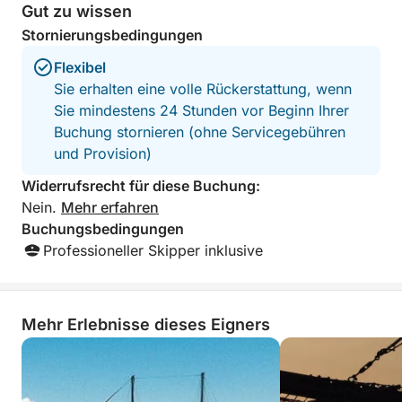
Gut zu wissen
schattigen oder sonnigen Bereichen entspannen.
Stornierungsbedingungen
Mit nur einem ruhigen Badestopp und einer ruhigen
Flexibel
Route entlang der malerischsten Küste Zyperns ist
Sie erhalten eine volle Rückerstattung, wenn
diese 4-stündige Kreuzfahrt perfekt für alle, die das
Sie mindestens 24 Stunden vor Beginn Ihrer
Meer genießen möchten, ohne einen ganzen Tag zu
Buchung stornieren (ohne Servicegebühren
verbringen. Es ist eine malerische, entspannte und
und Provision)
unbeschwerte Art, den Küstenzauber von Paphos zu
Widerrufsrecht für diese Buchung:
entdecken.
Nein.
Mehr erfahren
Buchungsbedingungen
Professioneller Skipper inklusive
Mehr Erlebnisse dieses Eigners