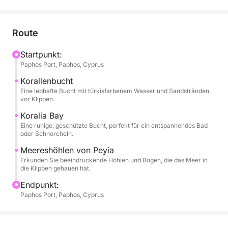
erleben möchten.
Vom Hafen von Paphos aus segeln Sie nordwestlich,
Route
vorbei am berühmten Leuchtturm und der
mittelalterlichen Burg. Das Boot gleitet in Richtung
Startpunkt:
Paphos Port, Paphos, Cyprus
Coral Bay, einem beliebten Sandstrand mit
türkisfarbenem Wasser und dramatischen
Korallenbucht
Felsformationen. Kurz darauf erreichen Sie die
Eine lebhafte Bucht mit türkisfarbenem Wasser und Sandstränden
vor Klippen.
Koralia Bay, wo Sie Ihren ersten Badestopp einlegen
– eine unberührte, geschützte Bucht, die sich perfekt
Koralia Bay
Eine ruhige, geschützte Bucht, perfekt für ein entspannendes Bad
zum Schwimmen, Schnorcheln oder einfach zum
oder Schnorcheln.
Entspannen im Mittelmeer eignet.
Meereshöhlen von Peyia
Erkunden Sie beeindruckende Höhlen und Bögen, die das Meer in
Während die Küste wilder wird, nähern Sie sich den
die Klippen gehauen hat.
berühmten Meereshöhlen von Peyia, wo Wind und
Endpunkt:
Wellen Tunnel und Bögen in die Kalksteinfelsen
Paphos Port, Paphos, Cyprus
gegraben haben. Hier ankern Sie erneut für einen
zweiten Badestopp und haben die Möglichkeit,
neben diesen faszinierenden Formationen zu