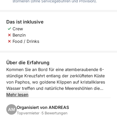
stornieren (ohne Servicegebühren und Provision).
Das ist inklusive
Crew
Benzin
Food / Drinks
Über die Erfahrung
Kommen Sie an Bord für eine atemberaubende 6-
stündige Kreuzfahrt entlang der zerklüfteten Küste
von Paphos, wo goldene Klippen auf kristallklares
Wasser treffen und natürliche Meereshöhlen die
Geheimnisse des Meeres bergen. Diese
Mehr lesen
unvergessliche Reise verbindet malerische
Entspannung mit einem Hauch von Abenteuer –
Organisiert von ANDREAS
AM
perfekt für alle, die Zypern jenseits des Strandes
Topvermieter ·
5 Bewertungen