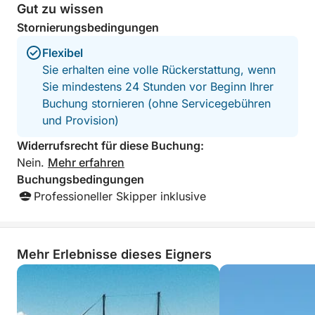
Gut zu wissen
schnorcheln.
Stornierungsbedingungen
An Bord können Sie Speisen und Getränke kaufen,
Flexibel
darunter lokale Spezialitäten und erfrischende
Sie erhalten eine volle Rückerstattung, wenn
Cocktails für zwischendurch. Es gibt schattige
Sie mindestens 24 Stunden vor Beginn Ihrer
Sitzgelegenheiten und offene Sonnendecks, sodass
Buchung stornieren (ohne Servicegebühren
Sie sich beim Sonnenbaden oder Entspannen in der
und Provision)
frischen Brise entspannen können.
Widerrufsrecht für diese Buchung:
Nein.
Mehr erfahren
Das Besondere an dieser Kreuzfahrt ist die
Buchungsbedingungen
Kombination aus ruhigen Badestellen, berühmten
Professioneller Skipper inklusive
Sehenswürdigkeiten und Naturwundern – und das
alles innerhalb einer perfekt abgestimmten 6-
stündigen Reise. Sie erkunden sowohl belebte als
auch versteckte Ecken der Küste, ohne sich jemals
Mehr Erlebnisse dieses Eigners
gehetzt zu fühlen.
Von friedlichen Buchten bis hin zu geologischen