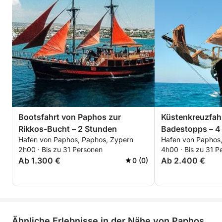
Wundern bietet diese Tour ein umfassendes Erlebnis
der Schönheit Zyperns. Sie ist ideal für Paare,
Familien und alle, die das Meer lieben.
Bootsfahrt von Paphos zur
Küstenkreuzfahr
Rikkos-Bucht – 2 Stunden
Badestopps – 4
Hafen von Paphos, Paphos, Zypern
Hafen von Paphos
2h00 · Bis zu 31 Personen
4h00 · Bis zu 31 P
Ab 1.300 €
Ab 2.400 €
0 (0)
Ähnliche Erlebnisse in der Nähe von Paphos,