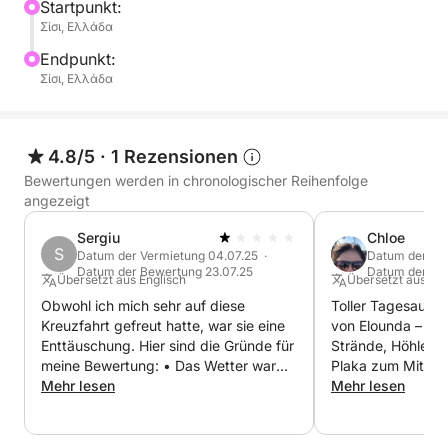
Startpunkt:
Σίσι, Ελλάδα
Endpunkt:
Σίσι, Ελλάδα
4.8/5
·
1 Rezensionen
Bewertungen werden in chronologischer Reihenfolge
angezeigt
Sergiu
Chloe
S
Datum der Vermietung 04.07.25 ·
Datum der Ver
Datum der Bewertung 23.07.25
Datum der Bew
Übersetzt aus Englisch
Übersetzt aus Eng
Obwohl ich mich sehr auf diese
Toller Tagesausfl
Kreuzfahrt gefreut hatte, war sie eine
von Elounda – Spi
Enttäuschung. Hier sind die Gründe für
Strände, Höhlen u
meine Bewertung: • Das Wetter war
Plaka zum Mittage
sehr schlecht (starker Wind), und
Mehr lesen
sehr windiger Tag,
Mehr lesen
anstatt die Reise abzusagen und das
ausgezeichneter 
Geld zurückzuerstatten, wurde sie von
fühlten uns jederz
Mittwoch auf Samstag verschoben,
ein tolles Erlebnis.