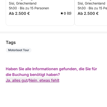
Sisi, Griechenland
Sisi, Griechenland
Plaka und Elounda
Sonnenuntergan
5h30 · Bis zu 15 Personen
5h30 · Bis zu 15 P
zum Saradari B
Ab 2.500 €
Ab 2.500 €
0 (0)
Tags
Motorboot Tour
Haben Sie alle Informationen gefunden, die Sie für
die Buchung benötigt haben?
Ja, alles gut
/
Nein, etwas fehlt