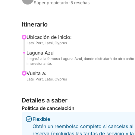
Azul, te verás rodeado de un paisaje pintoresco, 
Súper propietario ·
5 reseñas
quienes buscan relajarse y disfrutar de las vistas
perfectas para desconectar, con numerosas oport
Itinerario
te rodea.
Ubicación de inicio:
Una vez que llegues a la Laguna Azul, tendrás la
Latsi Port, Latsi, Cyprus
cristalinas aguas. El brillante tono azul de la lagu
Laguna Azul
en el lugar perfecto para refrescarte y disfrutar d
Llegará a la famosa Laguna Azul, donde disfrutará de otro baño 
snorkel o simplemente flotar en el agua, esta p
impresionante.
destacados de su día.
Vuelta a:
Latsi Port, Latsi, Cyprus
Durante el crucero, podrá comprar bebidas y refr
de sombra a bordo y cómodos asientos, este tour 
de la belleza natural del Mediterráneo.
Detalles a saber
Política de cancelación
Este crucero de 4 horas es la manera perfecta de 
poco tiempo, ofreciendo un baño inolvidable en 
Flexible
Obtén un reembolso completo si cancelas al 
reserva (excluidas las tarifas de servicio y l