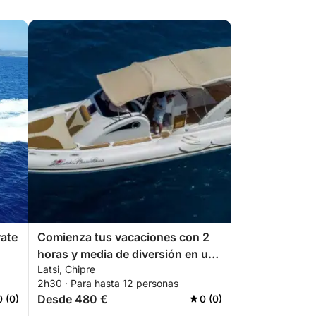
yate
Comienza tus vacaciones con 2
horas y media de diversión en una
Latsi, Chipre
lancha motora.
2h30 · Para hasta 12 personas
Desde 480 €
0 (0)
0 (0)