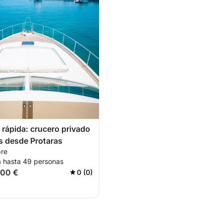
rápida: crucero privado
s desde Protaras
pre
a hasta 49 personas
500 €
0 (0)