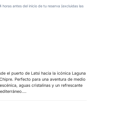
oras antes del inicio de tu reserva (excluidas las
e el puerto de Latsi hacia la icónica Laguna
 Chipre. Perfecto para una aventura de medio
escénica, aguas cristalinas y un refrescante
editerráneo.
por la costa norte de Chipre, descubriendo
ante vegetación. Al dirigirte hacia la Laguna