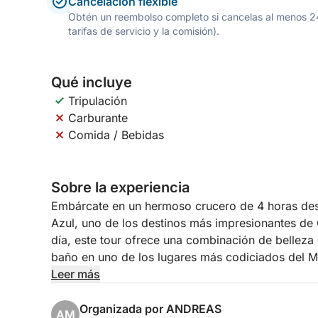
Cancelación flexible
Obtén un reembolso completo si cancelas al menos 24 h
tarifas de servicio y la comisión).
Qué incluye
Tripulación
Carburante
Comida / Bebidas
Sobre la experiencia
Embárcate en un hermoso crucero de 4 horas desd
Azul, uno de los destinos más impresionantes de
día, este tour ofrece una combinación de belleza 
baño en uno de los lugares más codiciados del M
Leer más
Partiendo del puerto de Latsi, tu barco navegará 
escarpados acantilados, playas solitarias y exuber
Organizada por ANDREAS
AM