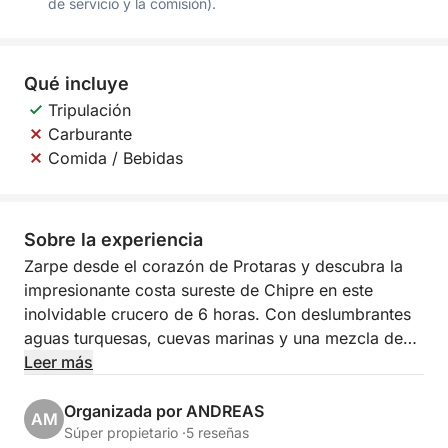
de servicio y la comisión).
Qué incluye
Tripulación
Carburante
Comida / Bebidas
Sobre la experiencia
Zarpe desde el corazón de Protaras y descubra la
impresionante costa sureste de Chipre en este
inolvidable crucero de 6 horas. Con deslumbrantes
aguas turquesas, cuevas marinas y una mezcla de
belleza histórica y natural, este viaje es una
Leer más
escapada perfecta al encanto costero de la isla. Ya
sea que busque relajarse, explorar o darse un
Organizada por ANDREAS
AM
chapuzón, este tour lo ofrece todo.
Súper propietario ·
5 reseñas