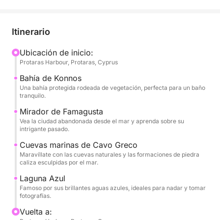
Saliendo de Green Bay, navegará entre
espectaculares acantilados costeros y calas
Itinerario
resplandecientes al comenzar el viaje. Su primera
parada para nadar será en la impresionante bahía de
Ubicación de inicio:
Protaras Harbour, Protaras, Cyprus
Konnos, una cala rodeada de pinos con aguas
tranquilas y transparentes, perfectas para un
Bahía de Konnos
refrescante chapuzón. Continuando la navegación,
Una bahía protegida rodeada de vegetación, perfecta para un baño
tranquilo.
disfrute de vistas panorámicas del evocador y
desierto horizonte de Famagusta, una ciudad
Mirador de Famagusta
Vea la ciudad abandonada desde el mar y aprenda sobre su
congelada en el tiempo y llena de historia.
intrigante pasado.
Cuevas marinas de Cavo Greco
A medida que la costa se transforma, pasará por las
Maravíllate con las cuevas naturales y las formaciones de piedra
espectaculares cuevas marinas de Cavo Greco,
caliza esculpidas por el mar.
excavadas naturalmente en los acantilados de
Laguna Azul
piedra caliza blanca. El punto culminante del tour es
Famoso por sus brillantes aguas azules, ideales para nadar y tomar
la visita a la impresionante Laguna Azul, donde sus
fotografías.
aguas de un azul eléctrico te invitan a un segundo e
Vuelta a:
inolvidable baño. A bordo, puedes comprar comida