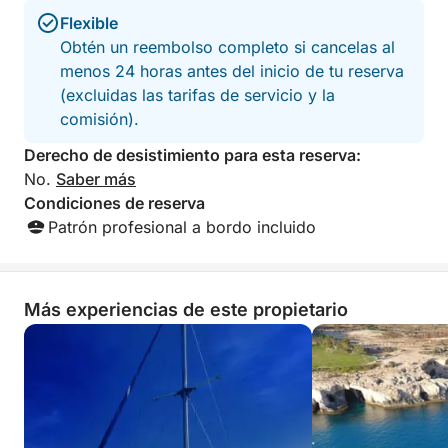
surtido convierten tu viaje en una relajante
Flexible
experiencia de relax junto al mar. Ideal para parejas,
Obtén un reembolso completo si cancelas al
familias o viajeros solos, este crucero ofrece una
menos 24 horas antes del inicio de tu reserva
forma relajada y enriquecedora de descubrir Chipre
(excluidas las tarifas de servicio y la
por mar.
comisión).
Derecho de desistimiento para esta reserva:
No.
Saber más
Condiciones de reserva
Patrón profesional a bordo incluido
Más experiencias de este propietario