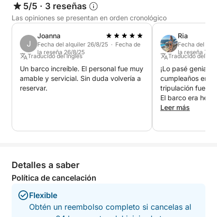
5/5
·
3 reseñas
A bordo, podrá adquirir comida y bebidas,
Las opiniones se presentan en orden cronológico
incluyendo especialidades locales y refrescantes
cócteles para disfrutar entre paradas. Disponemos
Joanna
Ria
de asientos a la sombra y terrazas abiertas para que
J
Fecha del alquiler 26/8/25 · Fecha de
Fecha del alqu
la reseña 26/8/25
la reseña 7/11
pueda relajarse con comodidad, ya sea tomando el
Traducido del Inglés
Traducido del Ing
sol o disfrutando de la brisa.
Un barco increíble. El personal fue muy
¡Lo pasé genial c
amable y servicial. Sin duda volvería a
cumpleaños en es
reservar.
tripulación fue mu
Lo que distingue a este crucero es su combinación
El barco era herm
de tranquilos lugares para nadar, lugares
inteligente. La m
Leer más
emblemáticos y maravillas naturales, todo en un
el día. 100% re
viaje de 6 horas perfectamente sincronizado.
Explorará rincones tanto concurridos como
escondidos de la costa, sin prisas.
Detalles a saber
Desde calas tranquilas hasta maravillas geológicas,
Política de cancelación
este tour ofrece una experiencia completa de la
belleza costera de Chipre. Es ideal para parejas,
Flexible
familias y cualquier amante del mar.
Obtén un reembolso completo si cancelas al