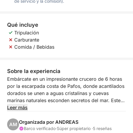
de servicio y la comisión).
Qué incluye
Tripulación
Carburante
Comida / Bebidas
Sobre la experiencia
Embárcate en un impresionante crucero de 6 horas
por la escarpada costa de Pafos, donde acantilados
dorados se unen a aguas cristalinas y cuevas
marinas naturales esconden secretos del mar. Este
inolvidable viaje combina relajación paisajística con
Leer más
un toque de aventura, perfecto para quienes desean
descubrir Chipre más allá de la playa.
Organizada por ANDREAS
AM
Barco verificado
·
Súper propietario ·
5 reseñas