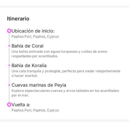
Saliendo del puerto de Pafos, navegarás hacia el
noroeste, pasando por el emblemático faro y el
castillo medieval. El barco se desliza hacia la Bahía
Itinerario
de Coral, una encantadora extensión de arena con
aguas turquesas y espectaculares formaciones
Ubicación de inicio:
Paphos Port, Paphos, Cyprus
rocosas. Poco después, llegarás a la Bahía de
Koralia, donde disfrutarás de tu primera parada para
Bahía de Coral
nadar: una cala virgen y protegida, perfecta para
Una bahía animada con aguas turquesas y costas de arena
respaldadas por acantilados.
flotar, hacer snorkel o simplemente sumergirte en el
Mediterráneo.
Bahía de Koralia
Una cala tranquila y protegida, perfecta para nadar relajantemente
o hacer snorkel.
A medida que la costa se vuelve más salvaje, te
Cuevas marinas de Peyia
acercarás a las famosas Cuevas Marinas de Peyia,
Explora espectaculares cuevas y arcos tallados en los acantilados
donde el viento y las olas han tallado túneles y arcos
por el mar.
en los acantilados de piedra caliza. Aquí, fondearás
Vuelta a:
de nuevo para un segundo baño, lo que te dará la
Paphos Port, Paphos, Cyprus
oportunidad de hacer snorkel junto a estas
fascinantes formaciones.