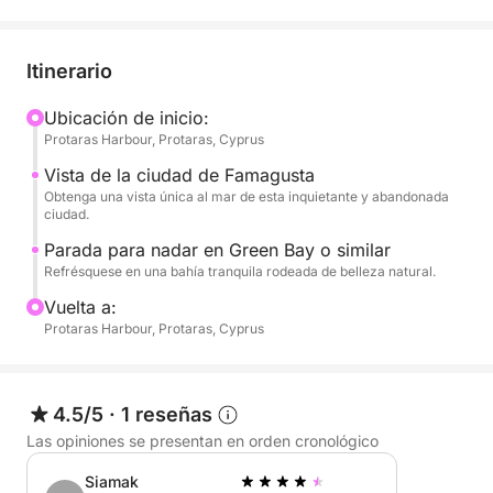
Saliendo de Protaras, su viaje incluye un tranquilo
crucero hacia la costa de Famagusta, donde
disfrutará de espectaculares vistas de la famosa
Itinerario
"ciudad fantasma" desde el agua: una vista
impactante donde la historia se funde con el
Ubicación de inicio:
Protaras Harbour, Protaras, Cyprus
horizonte. Durante el recorrido, su capitán lo guiará
a una bahía tranquila, como Green Bay, para un
Vista de la ciudad de Famagusta
refrescante baño en sus cristalinas aguas turquesas.
Obtenga una vista única al mar de esta inquietante y abandonada
ciudad.
Este crucero es ideal para parejas, familias
Parada para nadar en Green Bay o similar
Refrésquese en una bahía tranquila rodeada de belleza natural.
pequeñas o grupos que buscan un descanso
panorámico de la playa. Ya sea que desee nadar,
Vuelta a:
tomar el sol o simplemente disfrutar de las vistas
Protaras Harbour, Protaras, Cyprus
desde una cubierta privada, este crucero corto pero
agradable es la opción perfecta.
4.5/5
·
1 reseñas
Las opiniones se presentan en orden cronológico
Siamak