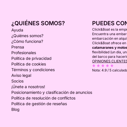
¿QUIÉNES SOMOS?
PUEDES CO
Click&Boat es la empr
Ayuda
Encuentra una embarca
¿Quiénes somos?
embarcación en alquil
¿Cómo funciona?
Click&Boat ofrece en 
Prensa
catamaranes y motos
flexibilidad (un día, 
Profesionales
del barco para hacerl
Política de privacidad
OPINIONES CLIENTE
Política de cookies
Términos y condiciones
Nota:
4.9 / 5
calculada
Aviso legal
Socios
¡Únete a nosotros!
Posicionamiento y clasificación de anuncios
Política de resolución de conflictos
Política de gestión de reseñas
Blog