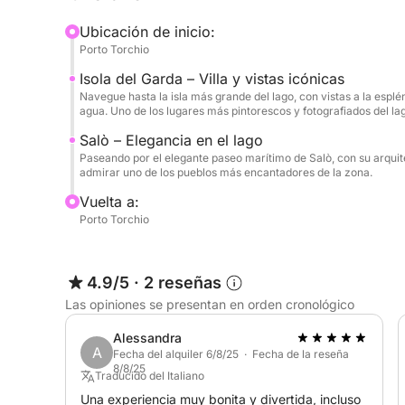
Ubicación de inicio:
Durante el recorrido, también incluiremos un refre
Porto Torchio
el momento perfecto para sumergirse y disfrutar d
Isola del Garda – Villa y vistas icónicas
dispondrá de abundante agua para refrescarse y 
Navegue hasta la isla más grande del lago, con vistas a la esplén
música favorita durante el viaje, creando el ambi
agua. Uno de los lugares más pintorescos y fotografiados del la
ideal para quienes buscan relajación, belleza y u
Salò – Elegancia en el lago
de Garda.
Paseando por el elegante paseo marítimo de Salò, con su arquit
admirar uno de los pueblos más encantadores de la zona.
Vuelta a:
Porto Torchio
4.9/5
·
2 reseñas
Las opiniones se presentan en orden cronológico
Alessandra
A
Fecha del alquiler 6/8/25 · Fecha de la reseña
8/8/25
Traducido del Italiano
Una experiencia muy bonita y divertida, incluso