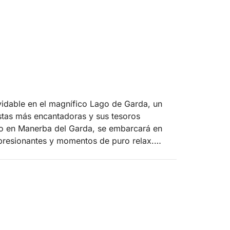
vidable en el magnífico Lago de Garda, un
ostas más encantadoras y sus tesoros
io en Manerba del Garda, se embarcará en
mpresionantes y momentos de puro relax.
a del Garda, la isla más grande del lago, con
 agua. Después, continuaremos hacia el
e refinado. Admiraremos la histórica Riviera
i, y la espléndida Punta San Vigilio, un rincón
ador puerto deportivo. Cada parada será una
s lugares.