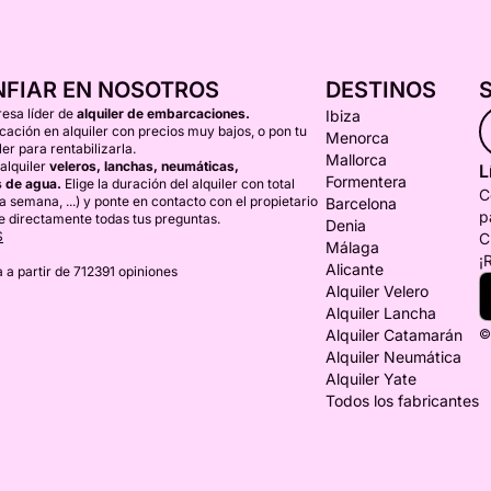
NFIAR EN NOSOTROS
DESTINOS
esa líder de
alquiler de embarcaciones.
Ibiza
ción en alquiler con precios muy bajos, o pon tu
Menorca
er para rentabilizarla.
Mallorca
alquiler
veleros, lanchas, neumáticas,
L
Formentera
 de agua.
Elige la duración del alquiler con total
C
una semana, ...) y ponte en contacto con el propietario
Barcelona
p
e directamente todas tus preguntas.
Denia
S
C
Málaga
¡
Alicante
 a partir de 712391 opiniones
Alquiler Velero
Alquiler Lancha
Alquiler Catamarán
©
Alquiler Neumática
Alquiler Yate
Todos los fabricantes