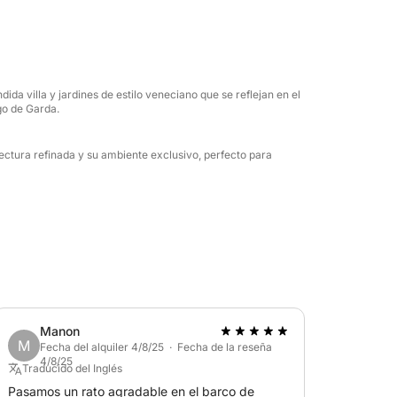
scante baño en las cristalinas aguas del lago,
e la tranquilidad del paisaje. A bordo,
un equipo de música para reproducir su
dida villa y jardines de estilo veneciano que se reflejan en el
ente perfecto. Una experiencia completa,
go de Garda.
na breve inmersión en las maravillas del Lago
ectura refinada y su ambiente exclusivo, perfecto para
Manon
M
Fecha del alquiler 4/8/25 · Fecha de la reseña
4/8/25
Traducido del Inglés
Pasamos un rato agradable en el barco de