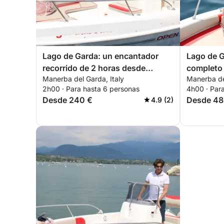
Lago de Garda: un encantador
Lago de G
recorrido de 2 horas desde
completo
Manerba del Garda, Italy
Manerba del
Manerba
Manerba
2h00 · Para hasta 6 personas
4h00 · Par
Desde 240 €
Desde 48
4.9 (2)