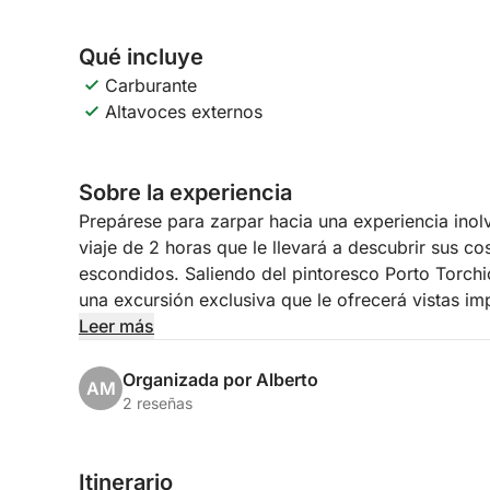
Qué incluye
Carburante
Altavoces externos
Sobre la experiencia
Prepárese para zarpar hacia una experiencia inol
viaje de 2 horas que le llevará a descubrir sus c
escondidos. Saliendo del pintoresco Porto Torch
una excursión exclusiva que le ofrecerá vistas i
Leer más
Nuestro itinerario le llevará a la encantadora Isol
su suntuosa villa y jardines que se reflejan en el
Organizada por Alberto
AM
elegante Salò, con su orilla del lago y su ambient
2 reseñas
del Gardone, famosa por el Vittoriale degli Italian
de paraíso con su villa del siglo XVI y su encant
Itinerario
oportunidad para admirar la belleza única de esto