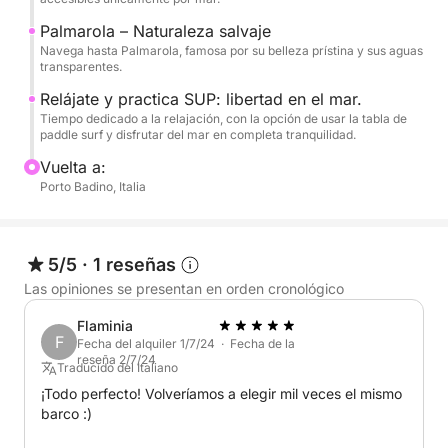
Se han programado varias paradas a lo largo del día
Palmarola – Naturaleza salvaje
para nadar, practicar snorkel o simplemente relajarte
Navega hasta Palmarola, famosa por su belleza prístina y sus aguas
al sol. A bordo, encontrarás todas las comodidades
transparentes.
para disfrutar de la experiencia: refrescos, agua,
Relájate y practica SUP: libertad en el mar.
snacks, café, té y una tabla de paddle surf (SUP)
Tiempo dedicado a la relajación, con la opción de usar la tabla de
para disfrutar del mar con total libertad.
paddle surf y disfrutar del mar en completa tranquilidad.
Vuelta a:
El tour se realiza de 9:00 a 19:00 y está disponible
Porto Badino, Italia
en italiano e inglés.
Una experiencia perfecta para quienes desean
5/5
·
1 reseñas
descubrir Ponza y Palmarola con estilo, amplitud y
Las opiniones se presentan en orden cronológico
total relajación.
Flaminia
F
Fecha del alquiler 1/7/24 · Fecha de la
reseña 2/7/24
Traducido del Italiano
¡Todo perfecto! Volveríamos a elegir mil veces el mismo
barco :)