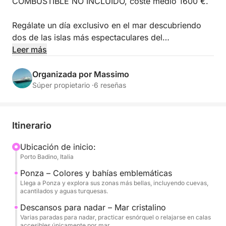
COMBUSTIBLE NO INCLUIDO, coste medio 1600 €.
Regálate un día exclusivo en el mar descubriendo
dos de las islas más espectaculares del
Mediterráneo: Ponza y Palmarola.
Leer más
Saliendo de Porto Badino, embarcarás en un
Organizada por Massimo
elegante Conam 60 Wide Body para disfrutar de una
Súper propietario ·
6 reseñas
experiencia de relax, confort y belleza natural.
Navegarás por aguas cristalinas, acantilados
escarpados y calas escondidas, lejos de las
Itinerario
multitudes y sumergido en paisajes únicos.
Ubicación de inicio:
Porto Badino, Italia
Ponza te recibirá con sus colores, cuevas y bahías
emblemáticas, mientras que Palmarola, considerada
Ponza – Colores y bahías emblemáticas
una de las islas más bellas de Italia, te asombrará
Llega a Ponza y explora sus zonas más bellas, incluyendo cuevas,
acantilados y aguas turquesas.
con su naturaleza virgen y sus aguas increíblemente
transparentes.
Descansos para nadar – Mar cristalino
Varias paradas para nadar, practicar esnórquel o relajarse en calas
accesibles únicamente por mar.