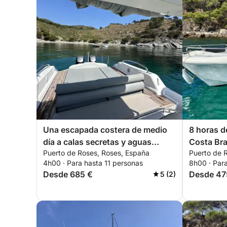
Una escapada costera de medio
8 horas d
día a calas secretas y aguas
Costa Br
Puerto de Roses, Roses, España
Puerto de 
turquesas.
4h00 · Para hasta 11 personas
8h00 · Par
Desde 685 €
Desde 47
5 (2)