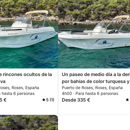
e rincones ocultos de la
Un paseo de medio día a la der
ava
por bahías de color turquesa y
Roses, Roses, España
Puerto de Roses, Roses, España
rincones secretos del
a hasta 6 personas
4h00 · Para hasta 6 personas
Mediterráneo.
5 €
Desde 335 €
5 (1)