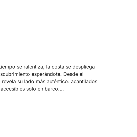
tiempo se ralentiza, la costa se despliega
escubrimiento esperándote. Desde el
revela su lado más auténtico: acantilados
accesibles solo en barco.
trata de dejarse llevar por el ritmo del
y diseñar el día a tu gusto. Tu ruta no está
a salida, creando un viaje personalizado según
 buscas.