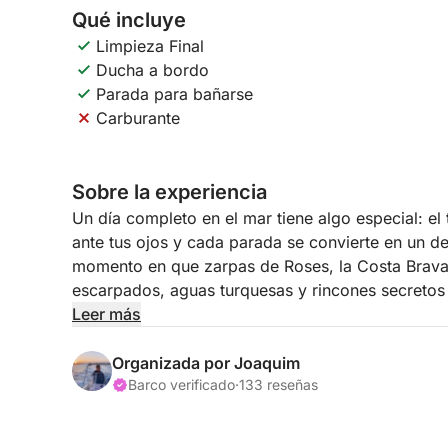
Qué incluye
Limpieza Final
Ducha a bordo
Parada para bañarse
Carburante
Sobre la experiencia
Un día completo en el mar tiene algo especial: el 
ante tus ojos y cada parada se convierte en un d
momento en que zarpas de Roses, la Costa Brava 
escarpados, aguas turquesas y rincones secretos 
Leer más
No se trata de ir de un lugar a otro con prisas. Se 
Mediterráneo, fondear donde te parezca adecuado 
Organizada por Joaquim
preestablecida; la planificaréis juntos antes de l
Barco verificado
·
133 reseñas
tu estado de ánimo, tu grupo y el tipo de día que