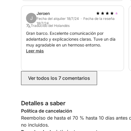
Joaquim. ¡Muchas gracias por el fantástico día!
Jeroen
J
Fecha del alquiler 18/7/24 · Fecha de la reseña
18/7/24
Traducido del Holandés
Gran barco. Excelente comunicación por
adelantado y explicaciones claras. Tuve un día
muy agradable en un hermoso entorno.
Leer más
Ver todos los 7 comentarios
Detalles a saber
Política de cancelación
Reembolso de hasta el 70 % hasta 10 días antes de
no incluidos.