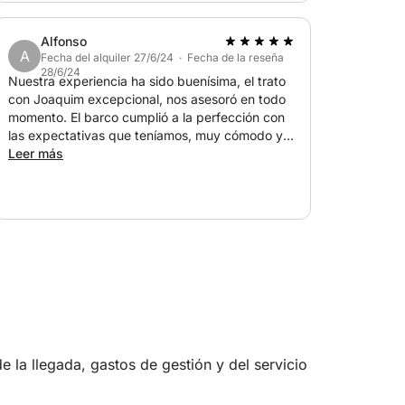
navegación. El barco está en muy buenas
condiciones y es muy fácil de manejar. Fue un
Alfonso
día perfecto, ¡muchas gracias a Joachim!
A
Fecha del alquiler 27/6/24 · Fecha de la reseña
¡Puedes ir allí con los ojos cerrados!
28/6/24
Nuestra experiencia ha sido buenísima, el trato
con Joaquim excepcional, nos asesoró en todo
momento. El barco cumplió a la perfección con
las expectativas que teníamos, muy cómodo y
manejable. Enhorabuena Joaquim porque así
Leer más
dan ganas de repetir con los ojos cerrados.
 la llegada, gastos de gestión y del servicio