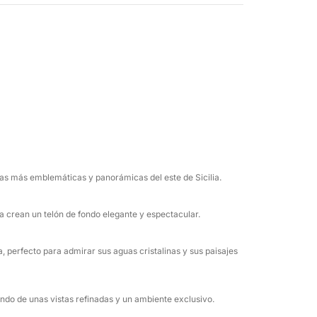
ola Bella, símbolos icónicos de esta costa,
je espectacular y atemporal. Aquí, la costa
s perfectas para nadar o disfrutar del mar en
ida Bahía Atlantis, también conocida como la
ado donde la naturaleza se funde con la
 entorno apartado hacen de esta parada un
tas más emblemáticas y panorámicas del este de Sicilia.
la pintoresca Grotta delle Sirene, un lugar
a crean un telón de fondo elegante y espectacular.
e paradas para nadar, relajarse y practicar
o dedicado a descubrir el mar más hermoso de
perfecto para admirar sus aguas cristalinas y sus paisajes
ando de unas vistas refinadas y un ambiente exclusivo.