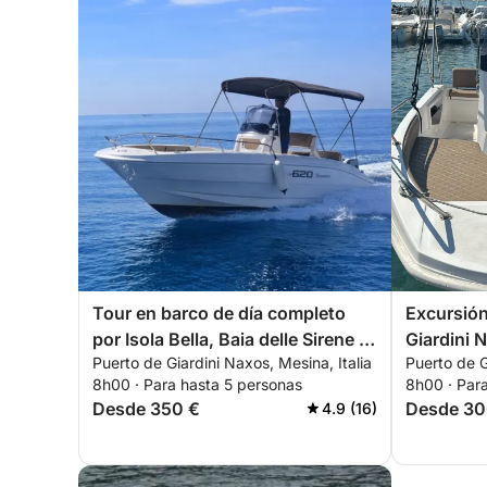
Tour en barco de día completo
Excursión
por Isola Bella, Baia delle Sirene y
Giardini N
Puerto de Giardini Naxos, Mesina, Italia
Puerto de G
Sant'Alessio
costa de 
8h00 · Para hasta 5 personas
8h00 · Par
Desde 350 €
Desde 30
4.9 (16)