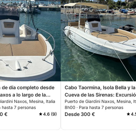
 de día completo desde
Cabo Taormina, Isola Bella y la
axos a lo largo de la
Cueva de las Sirenas: Excursi
iardini Naxos, Mesina, Italia
Puerto de Giardini Naxos, Mesina, It
Taormina.
de día completo
a hasta 7 personas
8h00 · Para hasta 7 personas
0 €
Desde 300 €
4.6 (9)
4.