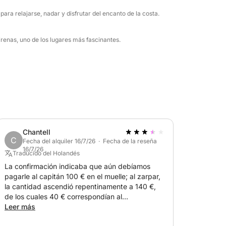
ra relajarse, nadar y disfrutar del encanto de la costa.
renas, uno de los lugares más fascinantes.
Chantell
C
Fecha del alquiler 16/7/26 · Fecha de la reseña
16/7/26
Traducido del Holandés
La confirmación indicaba que aún debíamos
pagarle al capitán 100 € en el muelle; al zarpar,
la cantidad ascendió repentinamente a 140 €,
de los cuales 40 € correspondían al
combustible. Este cambio no se comunicó en
Leer más
ningún sitio y nos tomó por sorpresa.