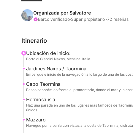
La navegación comienza hacia Capo Taormina e Is
Organizada por Salvatore
donde el mar cristalino se encuentra con un paisa
Barco verificado
·
Súper propietario ·
72 reseñas
ofrece colores intensos, calas pintorescas y vista
completa relajación.
Itinerario
El recorrido continúa hacia Mazzarò y la esplénd
Ubicación de inicio:
Bahía de las Sirenas, un rincón exclusivo y refin
Porto di Giardini Naxos, Messina, Italia
elegancia de la bahía. Las aguas cristalinas y el
Jardines Naxos / Taormina
lugar especialmente evocador durante el día.
Embarque e inicio de la navegación a lo largo de una de las cos
Finalmente, llegamos a Sant'Alessio, pasando por 
Cabo Taormina
Paseo panorámico frente al promontorio, donde el mar y la cost
lleno de encanto y atmósfera. La excursión incluy
esnórquel antes de regresar tras un día complet
Hermosa isla
la costa de Taormina.
Haz una parada en uno de los lugares más famosos de Taormina, 
únicos.
Mazzarò
Navegue por la bahía con vistas a la costa de Taormina, disfrut