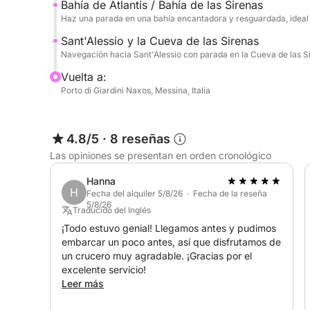
Bahía de Atlantis / Bahía de las Sirenas
Haz una parada en una bahía encantadora y resguardada, ideal pa
Sant'Alessio y la Cueva de las Sirenas
Navegación hacia Sant'Alessio con parada en la Cueva de las Si
Vuelta a:
Porto di Giardini Naxos, Messina, Italia
4.8/5
·
8 reseñas
Las opiniones se presentan en orden cronológico
Hanna
H
Fecha del alquiler 5/8/26 · Fecha de la reseña
5/8/26
Traducido del Inglés
¡Todo estuvo genial! Llegamos antes y pudimos
embarcar un poco antes, así que disfrutamos de
un crucero muy agradable. ¡Gracias por el
excelente servicio!
Leer más