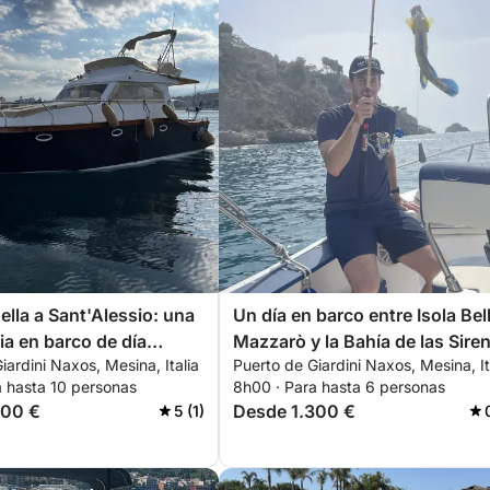
ella a Sant'Alessio: una
Un día en barco entre Isola Bel
ia en barco de día
Mazzarò y la Bahía de las Sire
iardini Naxos, Mesina, Italia
Puerto de Giardini Naxos, Mesina, It
.
a hasta 10 personas
8h00 · Para hasta 6 personas
300 €
Desde 1.300 €
5 (1)