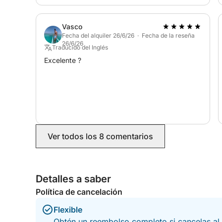
Vasco
Fecha del alquiler 26/6/26 · Fecha de la reseña
26/6/26
Traducido del Inglés
Excelente ?
Ver todos los 8 comentarios
Detalles a saber
Política de cancelación
Flexible
Obtén un reembolso completo si cancelas al 