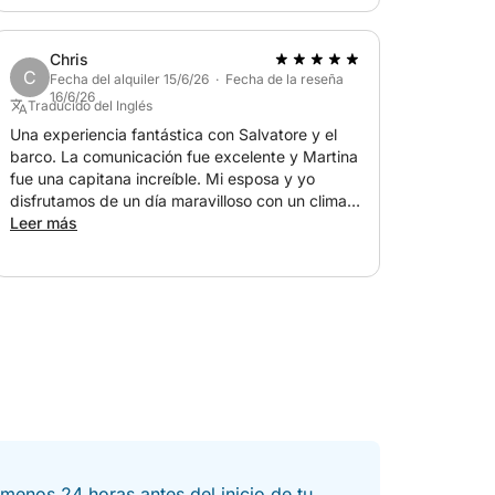
Chris
C
Fecha del alquiler 15/6/26 · Fecha de la reseña
16/6/26
Traducido del Inglés
Una experiencia fantástica con Salvatore y el
barco. La comunicación fue excelente y Martina
fue una capitana increíble. Mi esposa y yo
disfrutamos de un día maravilloso con un clima
precioso, vistas espectaculares, champán y
Leer más
fruta fresca. ¡Gracias por un día inolvidable!
menos 24 horas antes del inicio de tu