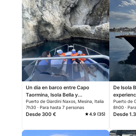
Un día en barco entre Capo
De Isola B
Taormina, Isola Bella y
experienc
Puerto de Giardini Naxos, Mesina, Italia
Puerto de G
Sant'Alessio.
completo
7h30 · Para hasta 7 personas
8h00 · Par
Desde 300 €
Desde 1.
4.9 (35)