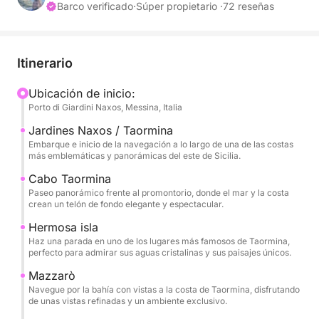
del mar, la relajación y paisajes inolvidables.
Barco verificado
·
Súper propietario ·
72 reseñas
La navegación comienza hacia Capo Taormina e
Isola Bella, símbolos icónicos de esta costa, donde
Itinerario
el mar cristalino se encuentra con un paisaje
espectacular y atemporal. Aquí, la costa ofrece
Ubicación de inicio:
Porto di Giardini Naxos, Messina, Italia
colores intensos, calas pintorescas y vistas
perfectas para nadar o disfrutar del mar en
Jardines Naxos / Taormina
completa relajación.
Embarque e inicio de la navegación a lo largo de una de las costas
más emblemáticas y panorámicas del este de Sicilia.
El recorrido continúa hacia Mazzarò y la espléndida
Cabo Taormina
Paseo panorámico frente al promontorio, donde el mar y la costa
Bahía Atlantis, también conocida como la Bahía de
crean un telón de fondo elegante y espectacular.
las Sirenas, un rincón exclusivo y refinado donde la
Hermosa isla
naturaleza se funde con la elegancia de la bahía. Las
Haz una parada en uno de los lugares más famosos de Taormina,
aguas cristalinas y el entorno apartado hacen de
perfecto para admirar sus aguas cristalinas y sus paisajes únicos.
esta parada un lugar especialmente evocador
Mazzarò
durante el día.
Navegue por la bahía con vistas a la costa de Taormina, disfrutando
de unas vistas refinadas y un ambiente exclusivo.
Finalmente, llegamos a Sant'Alessio, pasando por la