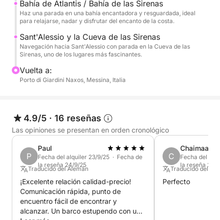
Bahía de Atlantis / Bahía de las Sirenas
pintoresca Grotta delle Sirene, un lugar lleno de
Haz una parada en una bahía encantadora y resguardada, ideal
encanto y atmósfera. La excursión incluye paradas
para relajarse, nadar y disfrutar del encanto de la costa.
para nadar, relajarse y practicar esnórquel antes de
Sant'Alessio y la Cueva de las Sirenas
regresar tras un día completo dedicado a descubrir
Navegación hacia Sant'Alessio con parada en la Cueva de las
Sirenas, uno de los lugares más fascinantes.
el mar más hermoso de la costa de Taormina.
Vuelta a:
Porto di Giardini Naxos, Messina, Italia
4.9/5
·
16 reseñas
Las opiniones se presentan en orden cronológico
Paul
Chaimaa
P
C
Fecha del alquiler 23/9/25 · Fecha de
Fecha del alqu
la reseña 24/9/25
la reseña 24/
Traducido del Alemán
Traducido del Ing
¡Excelente relación calidad-precio!
Perfecto
Comunicación rápida, punto de
encuentro fácil de encontrar y
alcanzar. Un barco estupendo con una