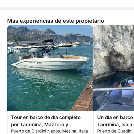
Más experiencias de este propietario
Tour en barco de día completo
Un día en barco
por Taormina, Mazzarò y
Taormina, Isola 
Puerto de Giardini Naxos, Mesina, Italia
Puerto de Giardini 
Sant'Alessio
Sant'Alessio.