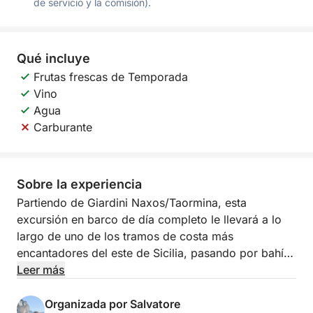
de servicio y la comisión).
Qué incluye
Frutas frescas de Temporada
Vino
Agua
Carburante
Sobre la experiencia
Partiendo de Giardini Naxos/Taormina, esta
excursión en barco de día completo le llevará a lo
largo de uno de los tramos de costa más
encantadores del este de Sicilia, pasando por bahías
emblemáticas, vistas elegantes y lugares
Leer más
cautivadores. Esta experiencia está diseñada para
quienes desean pasar un día completo disfrutando
Organizada por Salvatore