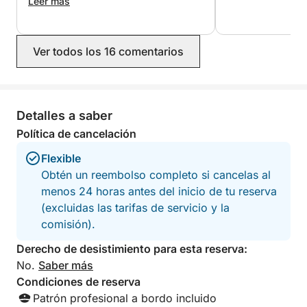
cubierta agradable y cómoda. Nos
Leer más
entregaron el barco medio lleno,
suficiente para las cuatro horas
(incluso con mucha potencia). Sin
Ver todos los 16 comentarios
embargo, acabamos añadiendo 40 €
de combustible al precio del alquiler
de casi 200 €, pero nos lo
comunicaron claramente de antemano.
¡Muy recomendable! Mucho más
Detalles a saber
divertido y personalizado que una
Política de cancelación
excursión guiada (más corta) por el
mismo precio.
Flexible
Obtén un reembolso completo si cancelas al
menos 24 horas antes del inicio de tu reserva
(excluidas las tarifas de servicio y la
comisión).
Derecho de desistimiento para esta reserva:
No.
Saber más
Condiciones de reserva
Patrón profesional a bordo incluido