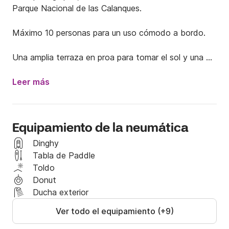
Parque Nacional de las Calanques.

Máximo 10 personas para un uso cómodo a bordo.

Una amplia terraza en proa para tomar el sol y una 
zona de asientos en popa para comer.

Leer más
Un toldo y una ducha de agua dulce completan las 
comodidades.

Equipamiento de la neumática
Se requerirá una tarjeta de crédito al salir para el 
depósito de seguridad.
Dinghy
Tabla de Paddle
Toldo
Donut
Ducha exterior
Ver todo el equipamiento (+9)