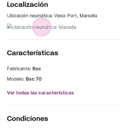
Localización
Ubicación neumática:
Vieux Port, Marsella
Características
Fabricante:
Bsc
Modelo:
Bsc 70
Potencia del motor:
200CV
Ver todas las características
Eslora:
7m
Año:
2021
Condiciones
Capacidad a bordo:
10 personas