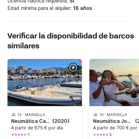
Licencia náutica requerida:
Sí
Edad mínima para el alquiler:
18 años
Verificar la disponibilidad de barcos
similares
12
·
MARSELLA
10
·
MARSELLA
Neumática Capelli Capelli Tempest 775 250CV
(2020)
Neumática Joker Boat Clubman 24 225CV
(
A partir de
675 € por día
A partir de
700 € por 
1
5