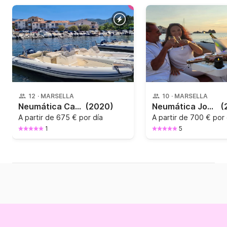
12
·
MARSELLA
10
·
MARSELLA
Neumática Capelli Capelli Tempest 775 250CV
(2020)
Neumática Joker Boat Clubman 24 225CV
(
A partir de
675 € por día
A partir de
700 € por 
1
5