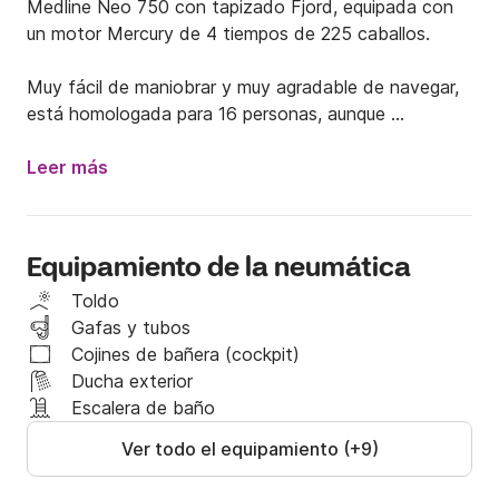
Medline Neo 750 con tapizado Fjord, equipada con 
un motor Mercury de 4 tiempos de 225 caballos.

Muy fácil de maniobrar y muy agradable de navegar, 
está homologada para 16 personas, aunque 
preferimos limitarla a 12 por comodidad y seguridad.

Leer más
Toldo, tumbonas, música a bordo, amplios 
compartimentos de almacenamiento, etc.

Equipamiento de la neumática
También ofrezco la oportunidad de ser su guía en el 
magnífico Parque Nacional de Calanques y alrededor 
Toldo
de las Islas de Marsella, si lo solicita.

Gafas y tubos
Cojines de bañera (cockpit)
Estoy disponible para proporcionarle más 
Ducha exterior
información.

Escalera de baño
Ver todo el equipamiento (+9)
Sébastien.