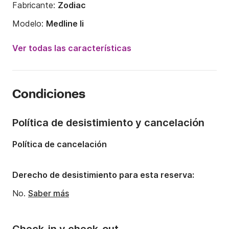
Fabricante:
Zodiac
Modelo:
Medline Ii
Potencia del motor:
225CV
Ver todas las características
Eslora:
7.5m
Año:
2019
Condiciones
Capacidad a bordo:
12 personas
Política de desistimiento y cancelación
Política de cancelación
Derecho de desistimiento para esta reserva:
No.
Saber más