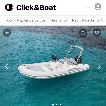
Inicio
Alquiler de barcos
Neumática
Neumática Saint-Flor