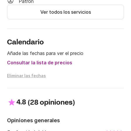
Patrón
Puede contactarme vía mensaje Click&Boat para 
Ver todos los servicios
discutir su proyecto de alquiler.

Que tenga un buen día !
Calendario
Añade las fechas para ver el precio
Consultar la lista de precios
Eliminar las fechas
4.8
(
)
28 opiniones
Opiniones generales