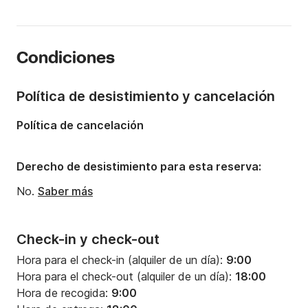
Eslora:
6.25m
Año:
2012 (Reacondicionado en 2017)
Condiciones
Capacidad a bordo:
7 personas
Política de desistimiento y cancelación
Política de cancelación
Derecho de desistimiento para esta reserva:
No.
Saber más
Check-in y check-out
Hora para el check-in (alquiler de un día):
9:00
Hora para el check-out (alquiler de un día):
18:00
Hora de recogida:
9:00