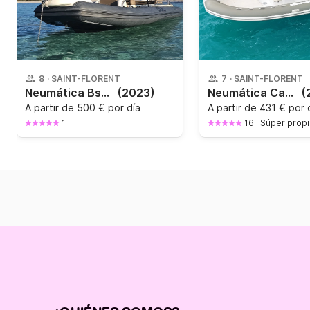
8
·
SAINT-FLORENT
7
·
SAINT-FLORENT
Neumática Bsc Bsc 65 150CV
(2023)
Neumática Capelli Tempest 626 Limited 150CV
(
A partir de
500 € por día
A partir de
431 € por 
1
16
·
Súper propi