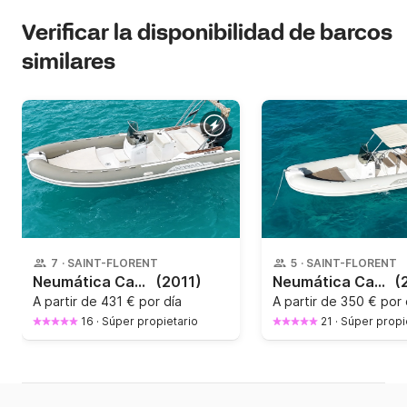
Verificar la disponibilidad de barcos
similares
7
·
SAINT-FLORENT
5
·
SAINT-FLORENT
Neumática Capelli Tempest 626 Limited 150CV
(2011)
Neumática Capelli Tempest 570 100CV
(
A partir de
431 € por día
A partir de
350 € por 
16
·
Súper propietario
21
·
Súper propi