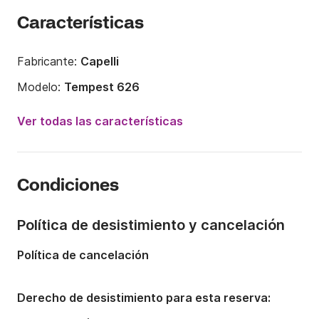
Características
Fabricante:
Capelli
Modelo:
Tempest 626
Potencia del motor:
130CV
Ver todas las características
Eslora:
6.25m
Año:
2007 (Reacondicionado en 2026)
Condiciones
Capacidad a bordo:
7 personas
Política de desistimiento y cancelación
Política de cancelación
Derecho de desistimiento para esta reserva: