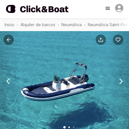
Inicio
Alquiler de barcos
Neumática
Neumática Saint-Flor