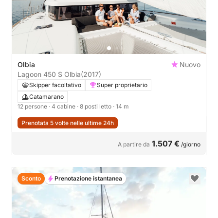
Olbia
Nuovo
Lagoon 450 S Olbia
(2017)
Skipper facoltativo
Super proprietario
Catamarano
12 persone
· 4 cabine
· 8 posti letto
· 14 m
Prenotata 5 volte nelle ultime 24h
1.507 €
A partire da
/giorno
Sconto
Prenotazione istantanea