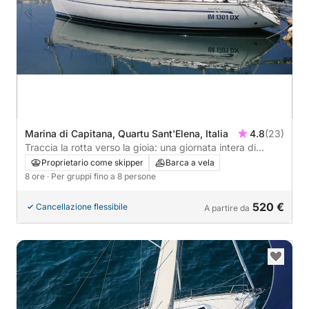
Marina di Capitana, Quartu Sant'Elena, Italia
4.8
(23)
Traccia la rotta verso la gioia: una giornata intera di
autentica navigazione a vela a Cagliari su una barca a
Proprietario come skipper
Barca a vela
vela.
8 ore
· Per gruppi fino a 8 persone
520 €
Cancellazione flessibile
A partire da