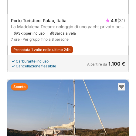
Porto Turistico, Palau, Italia
4.9
(31)
La Maddalena Dream: noleggio di uno yacht privato per
un'intera giornata da Palau
Skipper incluso
Barca a vela
7 ore
· Per gruppi fino a 8 persone
Prenotata 1 volte nelle ultime 24h
Carburante incluso
1.100 €
A partire da
Cancellazione flessibile
Sconto