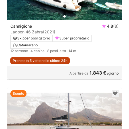
Cannigione
4.8
(8)
Lagoon 46 Zahra
(2021)
Skipper obbligatorio
Super proprietario
Catamarano
12 persone
· 4 cabine
· 8 posti letto
· 14 m
Prenotata 5 volte nelle ultime 24h
1.843 €
A partire da
/giorno
Sconto