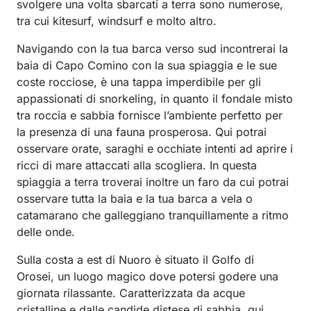
svolgere una volta sbarcati a terra sono numerose,
tra cui kitesurf, windsurf e molto altro.
Navigando con la tua barca verso sud incontrerai la
baia di Capo Comino con la sua spiaggia e le sue
coste rocciose, è una tappa imperdibile per gli
appassionati di snorkeling, in quanto il fondale misto
tra roccia e sabbia fornisce l’ambiente perfetto per
la presenza di una fauna prosperosa. Qui potrai
osservare orate, saraghi e occhiate intenti ad aprire i
ricci di mare attaccati alla scogliera. In questa
spiaggia a terra troverai inoltre un faro da cui potrai
osservare tutta la baia e la tua barca a vela o
catamarano che galleggiano tranquillamente a ritmo
delle onde.
Sulla costa a est di Nuoro è situato il Golfo di
Orosei, un luogo magico dove potersi godere una
giornata rilassante. Caratterizzata da acque
cristalline e dalle candide distese di sabbia, qui