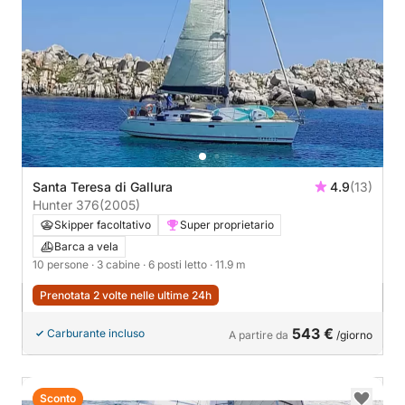
Santa Teresa di Gallura
4.9
(13)
Hunter 376
(2005)
Skipper facoltativo
Super proprietario
Barca a vela
10 persone
· 3 cabine
· 6 posti letto
· 11.9 m
Prenotata 2 volte nelle ultime 24h
543 €
Carburante incluso
A partire da
/giorno
Sconto