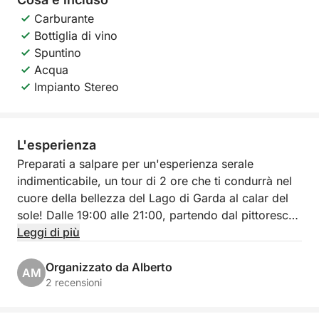
Carburante
Bottiglia di vino
Spuntino
Acqua
Impianto Stereo
L'esperienza
Preparati a salpare per un'esperienza serale
indimenticabile, un tour di 2 ore che ti condurrà nel
cuore della bellezza del Lago di Garda al calar del
sole! Dalle 19:00 alle 21:00, partendo dal pittoresco
Porto Torchio a Manerba del Garda, ti imbarcherai
Leggi di più
per un'escursione esclusiva che ti regalerà panorami
mozzafiato e momenti di puro relax.
Organizzato da Alberto
AM
2 recensioni
Il nostro itinerario ti porterà a navigare verso la
suggestiva Isola del Garda, la più grande del lago,