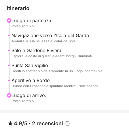
con la sua sontuosa villa che si specchia nelle acque
Itinerario
dorate del tramonto. Proseguiremo poi verso
l'elegante Salò, con il suo lungolago illuminato dalle
Luogo di partenza:
Porto Torchio
luci serali e la sua atmosfera raffinata. Ammireremo
la storica Gardone Riviera, con le sue ville che si
Navigazione verso l'Isola del Garda
tingono di colori caldi, e la splendida Punta San
Ammira la sua bellezza al calar del sole
Vigilio, un angolo di paradiso dove il sole si tuffa
Salò e Gardone Riviera
maestosamente nel lago, creando uno spettacolo
Esplora le coste di questi eleganti borghi illuminati
cromatico indimenticabile. Ogni tappa sarà
Punta San Vigilio
un'occasione per ammirare la bellezza unica di
Goditi lo spettacolo del tramonto in un luogo incantevole
questi luoghi, avvolti dalla magia del crepuscolo.
Aperitivo a Bordo
Brinda con Prosecco e spuntino mentre il sole scende
A bordo, ogni dettaglio è pensato per il tuo massimo
Luogo di arrivo:
comfort e divertimento. Sarai accolto con una
Porto Torchio
deliziosa bottiglia di Prosecco per brindare alla
bellezza del paesaggio e godrai di un gustoso
spuntino per accompagnare il tuo aperitivo. Avrai a
4.9/5
·
2 recensioni
disposizione abbondante acqua per rinfrescarti e