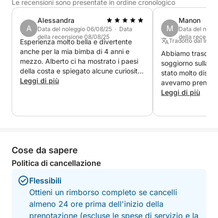
uno stereo per accompagnare il tuo viaggio con la
Le recensioni sono presentate in ordine cronologico
musica preferita, creando l'atmosfera perfetta.
Alessandra
Manon
Un'esperienza completa, ideale per chi cerca relax,
A
M
Data del noleggio 06/08/25 · Data
Data del nole
romanticismo e la bellezza autentica del Lago di
della recensione 08/08/25
della recensi
Tradotto dal Ingle
Esperienza molto bella e divertente
Garda al tramonto
anche per la mia bimba di 4 anni e
Abbiamo trascors
mezzo. Alberto ci ha mostrato i paesi
soggiorno sulla ba
della costa e spiegato alcune curiosità
stato molto dispo
del posto.
Leggi di più
avevamo prenotato
Leggi di più
Cose da sapere
Politica di cancellazione
Flessibili
Ottieni un rimborso completo se cancelli
almeno 24 ore prima dell'inizio della
prenotazione (escluse le spese di servizio e la