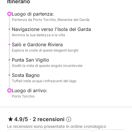
Itinerario
con la sua sontuosa villa e i giardini che si
specchiano nell'acqua. Proseguiremo poi verso
Luogo di partenza:
Partenza da Porto Torchio, Manerba del Garda
l'elegante Salò, con il suo lungolago e la sua
atmosfera raffinata. Ammireremo la storica Gardone
Navigazione verso l'Isola del Garda
Riviera, famosa per il Vittoriale degli Italiani, e la
Ammira la sua bellezza e la villa
splendida Punta San Vigilio, un angolo di paradiso
Salò e Gardone Riviera
con la sua villa cinquecentesca e il suo porticciolo
Esplora le coste di questi eleganti borghi
incantevole. Ogni tappa sarà un'occasione per
Punta San Vigilio
ammirare la bellezza unica di questi luoghi.
Goditi la vista di questo angolo incantevole
Sosta Bagno
Durante il tour, non mancherà una rinfrescante sosta
Tuffati nelle acque rinfrescanti del lago
bagno nelle acque cristalline del lago, un momento
Luogo di arrivo:
perfetto per tuffarsi e godere della tranquillità del
Porto Torchio
paesaggio. A bordo, avrai a disposizione
abbondante acqua per rinfrescarti e uno stereo per
accompagnare il tuo viaggio con la musica preferita,
4.9/5
·
2 recensioni
creando l'atmosfera perfetta. Un'esperienza
completa, ideale per chi cerca relax, bellezza e un
Le recensioni sono presentate in ordine cronologico