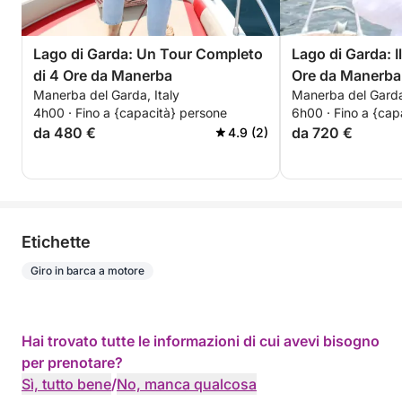
Lago di Garda: Un Tour Completo
Lago di Garda: I
di 4 Ore da Manerba
Ore da Manerba
Manerba del Garda, Italy
Manerba del Garda,
Indimenticabile
4h00 · Fino a {capacità} persone
6h00 · Fino a {cap
da 480 €
da 720 €
4.9 (2)
Etichette
Giro in barca a motore
Hai trovato tutte le informazioni di cui avevi bisogno
per prenotare?
Sì, tutto bene
/
No, manca qualcosa