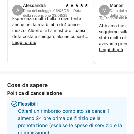
assaggio delle meraviglie del Lago di Garda in poco
Alessandra
Manon
tempo
A
M
Data del noleggio 06/08/25 · Data
Data del nole
della recensione 08/08/25
della recensi
Tradotto dal Ingle
Esperienza molto bella e divertente
anche per la mia bimba di 4 anni e
Abbiamo trascors
mezzo. Alberto ci ha mostrato i paesi
soggiorno sulla ba
della costa e spiegato alcune curiosità
stato molto dispo
del posto.
Leggi di più
avevamo prenotato
Leggi di più
Cose da sapere
Politica di cancellazione
Flessibili
Ottieni un rimborso completo se cancelli
almeno 24 ore prima dell'inizio della
prenotazione (escluse le spese di servizio e la
commissione).