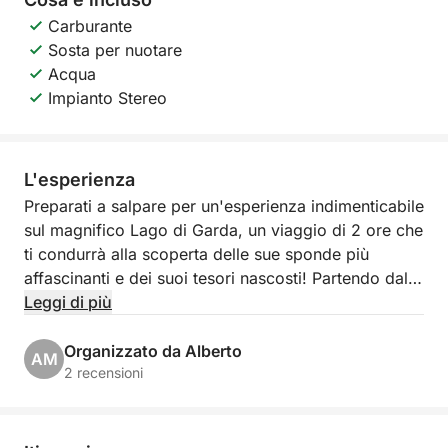
Carburante
Sosta per nuotare
Acqua
Impianto Stereo
L'esperienza
Preparati a salpare per un'esperienza indimenticabile
sul magnifico Lago di Garda, un viaggio di 2 ore che
ti condurrà alla scoperta delle sue sponde più
affascinanti e dei suoi tesori nascosti! Partendo dal
pittoresco Porto Torchio a Manerba del Garda, ti
Leggi di più
imbarcherai per un'escursione esclusiva che ti
regalerà panorami mozzafiato e momenti di puro
Organizzato da Alberto
AM
relax.
2 recensioni
Il nostro itinerario ti porterà a navigare verso la
suggestiva Isola del Garda, la più grande del lago,