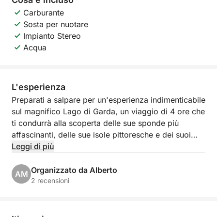
Carburante
Sosta per nuotare
Impianto Stereo
Acqua
L'esperienza
Preparati a salpare per un'esperienza indimenticabile
sul magnifico Lago di Garda, un viaggio di 4 ore che
ti condurrà alla scoperta delle sue sponde più
affascinanti, delle sue isole pittoresche e dei suoi
borghi iconici! Partendo dal pittoresco Porto Torchio
Leggi di più
a Manerba del Garda, ti imbarcherai per
un'escursione esclusiva che ti regalerà panorami
Organizzato da Alberto
AM
mozzafiato e momenti di puro relax.
2 recensioni
Il nostro itinerario, con orari flessibili dalle 9:00 alle
14:00, ti porterà a navigare verso la suggestiva Isola