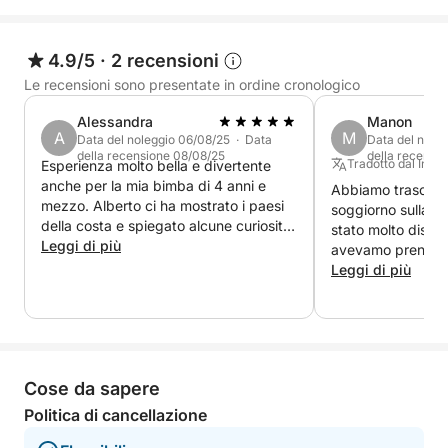
Durante il tour, avrai a disposizione abbondante
acqua per rinfrescarti e uno stereo per
4.9/5
·
2 recensioni
accompagnare il tuo viaggio con la musica preferita,
Le recensioni sono presentate in ordine cronologico
creando l'atmosfera perfetta. Un'esperienza
Alessandra
Manon
completa, ideale per chi cerca relax, bellezza, storia
A
M
Data del noleggio 06/08/25 · Data
Data del nole
e un assaggio delle meraviglie più iconiche del Lago
della recensione 08/08/25
della recensi
Tradotto dal Ingle
Esperienza molto bella e divertente
di Garda
anche per la mia bimba di 4 anni e
Abbiamo trascors
mezzo. Alberto ci ha mostrato i paesi
soggiorno sulla ba
della costa e spiegato alcune curiosità
stato molto dispo
del posto.
Leggi di più
avevamo prenotato
Leggi di più
Cose da sapere
Politica di cancellazione