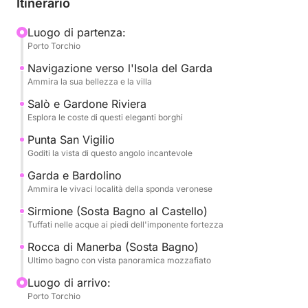
Itinerario
del Garda, la più grande del lago, con la sua
sontuosa villa e i giardini che si specchiano
Luogo di partenza:
Porto Torchio
nell'acqua. Proseguiremo poi verso l'elegante Salò,
con il suo lungolago e la sua atmosfera raffinata.
Navigazione verso l'Isola del Garda
Ammireremo la storica Gardone Riviera, famosa per
Ammira la sua bellezza e la villa
il Vittoriale degli Italiani, e la splendida Punta San
Salò e Gardone Riviera
Vigilio, un angolo di paradiso con la sua villa
Esplora le coste di questi eleganti borghi
cinquecentesca e il suo porticciolo incantevole.
Punta San Vigilio
Goditi la vista di questo angolo incantevole
Il tour si estenderà verso la vivace Garda e la
Garda e Bardolino
pittoresca Bardolino, famose per i loro vini e le loro
Ammira le vivaci località della sponda veronese
atmosfere accoglienti. Non mancherà una sosta per
Sirmione (Sosta Bagno al Castello)
un bagno indimenticabile a Sirmione, proprio sotto
Tuffati nelle acque ai piedi dell'imponente fortezza
l'imponente Castello Scaligero, un'occasione unica
per tuffarsi nelle acque termali del lago. Infine,
Rocca di Manerba (Sosta Bagno)
Ultimo bagno con vista panoramica mozzafiato
faremo un'ultima rinfrescante sosta bagno alla
Rocca di Manerba, con le sue scogliere a picco e la
Luogo di arrivo:
vista panoramica mozzafiato.
Porto Torchio