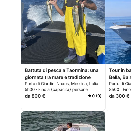
Battuta di pesca a Taormina: una
Tour in ba
giornata tra mare e tradizione
Bella, Bai
Porto di Giardini Naxos, Messina, Italia
Porto di Gi
Sant’Ales
5h00 · Fino a {capacità} persone
8h00 · Fino
da 800 €
da 300 €
0 (0)