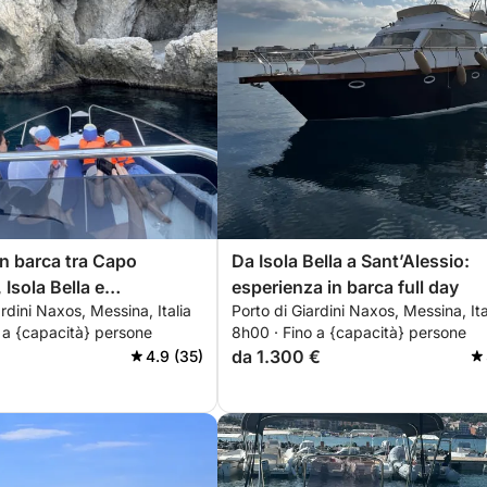
in barca tra Capo
Da Isola Bella a Sant’Alessio:
Isola Bella e
esperienza in barca full day
ardini Naxos, Messina, Italia
Porto di Giardini Naxos, Messina, Ita
sio
 a {capacità} persone
8h00 · Fino a {capacità} persone
da 1.300 €
4.9 (35)