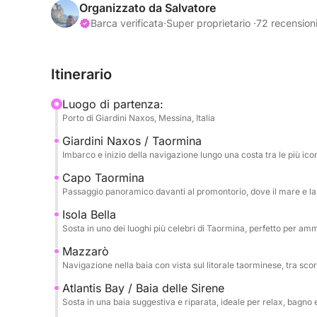
dove il mare cristallino incontra un paesaggio sc
Organizzato da Salvatore
colori intensi, insenature suggestive e viste perf
Barca verificata
·
Super proprietario ·
72 recension
in totale relax.
Itinerario
Il tour prosegue verso Mazzarò e la splendida At
Sirene, un angolo esclusivo e raffinato dove la na
Luogo di partenza:
acque limpide e il contesto riservato rendono qu
Porto di Giardini Naxos, Messina, Italia
la giornata.
Giardini Naxos / Taormina
Imbarco e inizio della navigazione lungo una costa tra le più ico
Infine si raggiunge Sant’Alessio, con passaggio al
ricco di fascino e atmosfera. Durante l’escursion
Capo Taormina
Passaggio panoramico davanti al promontorio, dove il mare e la
snorkeling, prima del rientro, dopo una giornata 
bello della costa taorminese.
Isola Bella
Sosta in uno dei luoghi più celebri di Taormina, perfetto per am
Mazzarò
Navigazione nella baia con vista sul litorale taorminese, tra scor
Atlantis Bay / Baia delle Sirene
Sosta in una baia suggestiva e riparata, ideale per relax, bagno 