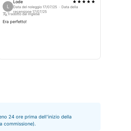
Lode
avuto esperienze molto migliori altrove.
L
Data del noleggio 17/07/25 · Data della
recensione 17/07/25
Tradotto dal Inglese
Era perfetto!
no 24 ore prima dell'inizio della
 la commissione).