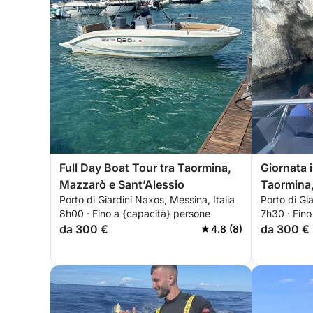
Full Day Boat Tour tra Taormina,
Giornata 
Mazzarò e Sant’Alessio
Taormina, 
Porto di Giardini Naxos, Messina, Italia
Porto di Gi
Sant’Ales
8h00 · Fino a {capacità} persone
7h30 · Fino
da 300 €
da 300 €
4.8 (8)