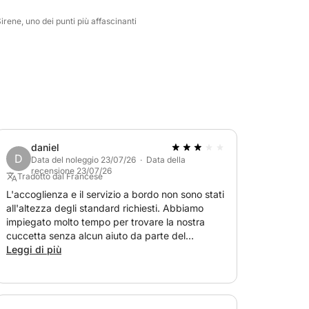
irene, uno dei punti più affascinanti
daniel
D
Data del noleggio 23/07/26 · Data della
recensione 23/07/26
Tradotto dal Francese
L'accoglienza e il servizio a bordo non sono stati
all'altezza degli standard richiesti. Abbiamo
impiegato molto tempo per trovare la nostra
cuccetta senza alcun aiuto da parte del
personale. Il check-in è stato frettoloso e a
Leggi di più
bordo non era presente alcun servizio di
emergenza, solo un piccolo frigo portatile senza
impacchi di ghiaccio. Le attività erano costose
rispetto al servizio offerto. Un po' deludente; ho