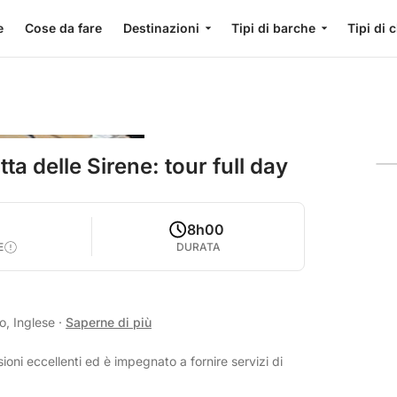
e
Cose da fare
Destinazioni
Tipi di barche
Tipi di 
ta delle Sirene: tour full day
8h00
E
DURATA
o, Inglese
·
Saperne di più
ioni eccellenti ed è impegnato a fornire servizi di