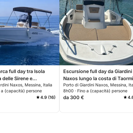
rca full day tra Isola
Escursione full day da Giardini
a delle Sirene e
Naxos lungo la costa di Taorm
ardini Naxos, Messina, Italia
Porto di Giardini Naxos, Messina, Ita
sio
 a {capacità} persone
8h00 · Fino a {capacità} persone
da 300 €
4.9 (16)
4.