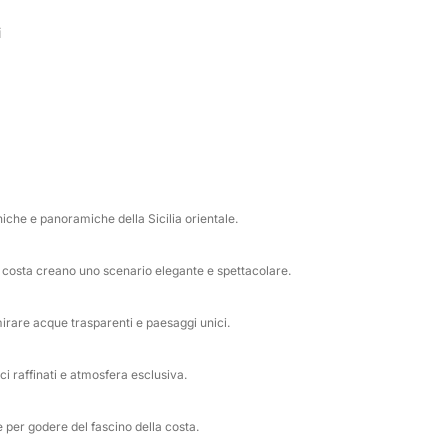
enografico e senza tempo. Qui la costa regala
ette per una sosta bagno o per godersi il mare
i
lantis Bay, conosciuta anche come Baia delle
tura si fonde con l’eleganza della baia. Le
esta tappa particolarmente suggestiva durante
niche e panoramiche della Sicilia orientale.
la scenografica Grotta delle Sirene, luogo
e sono previste soste per bagno, relax e
 costa creano uno scenario elegante e spettacolare.
completa dedicata alla scoperta del mare più
mirare acque trasparenti e paesaggi unici.
ci raffinati e atmosfera esclusiva.
e per godere del fascino della costa.