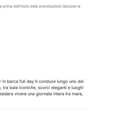
 prima dell'inizio della prenotazione (escluse le
 in barca full day ti conduce lungo uno dei
le, tra baie iconiche, scorci eleganti e luoghi
esidera vivere una giornata intera tra mare,
ella, simboli assoluti di questo litorale,