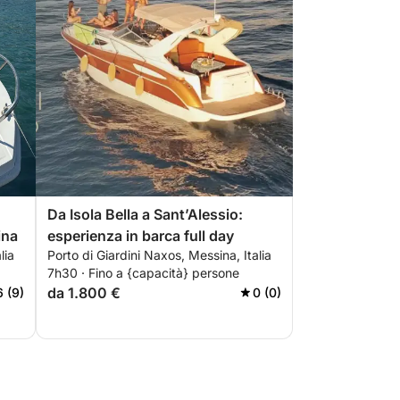
Da Isola Bella a Sant’Alessio:
ina
esperienza in barca full day
lia
Porto di Giardini Naxos, Messina, Italia
7h30 · Fino a {capacità} persone
da 1.800 €
6 (9)
0 (0)