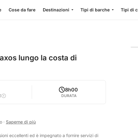
e
Cose da fare
Destinazioni
Tipi di barche
Tipi di 
axos lungo la costa di
8h00
E
DURATA
no
·
Saperne di più
ioni eccellenti ed è impegnato a fornire servizi di