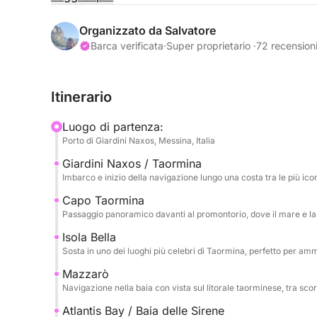
La navigazione inizia verso Capo Taormina e Isola B
dove il mare cristallino incontra un paesaggio sc
Organizzato da Salvatore
colori intensi, insenature suggestive e viste perf
Barca verificata
·
Super proprietario ·
72 recension
in totale relax.
Itinerario
Il tour prosegue verso Mazzarò e la splendida At
Sirene, un angolo esclusivo e raffinato dove la na
Luogo di partenza:
acque limpide e il contesto riservato rendono qu
Porto di Giardini Naxos, Messina, Italia
la giornata.
Giardini Naxos / Taormina
Imbarco e inizio della navigazione lungo una costa tra le più ico
Infine si raggiunge Sant’Alessio, con passaggio al
ricco di fascino e atmosfera. Durante l’escursion
Capo Taormina
Passaggio panoramico davanti al promontorio, dove il mare e la
snorkeling, prima del rientro, dopo una giornata 
bello della costa taorminese.
Isola Bella
Sosta in uno dei luoghi più celebri di Taormina, perfetto per am
Mazzarò
Navigazione nella baia con vista sul litorale taorminese, tra scor
Atlantis Bay / Baia delle Sirene