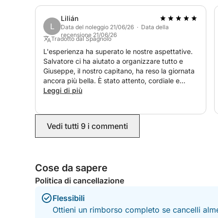
Lilián
L
Data del noleggio 21/06/26 · Data della
recensione 21/06/26
Tradotto dal Spagnolo
L'esperienza ha superato le nostre aspettative.
Salvatore ci ha aiutato a organizzare tutto e
Giuseppe, il nostro capitano, ha reso la giornata
ancora più bella. È stato attento, cordiale e
molto professionale. Ci siamo divertiti
Leggi di più
moltissimo. Lo rifaremmo sicuramente!
Vedi tutti 9 i commenti
Cose da sapere
Politica di cancellazione
Flessibili
Ottieni un rimborso completo se cancelli alme