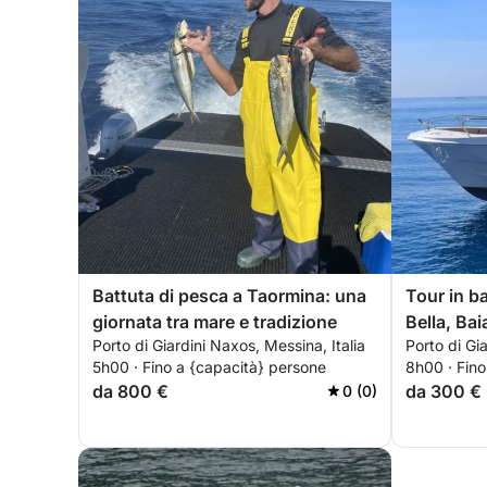
Battuta di pesca a Taormina: una
Tour in ba
giornata tra mare e tradizione
Bella, Bai
Porto di Giardini Naxos, Messina, Italia
Porto di Gi
Sant’Ales
5h00 · Fino a {capacità} persone
8h00 · Fino
da 800 €
da 300 €
0 (0)