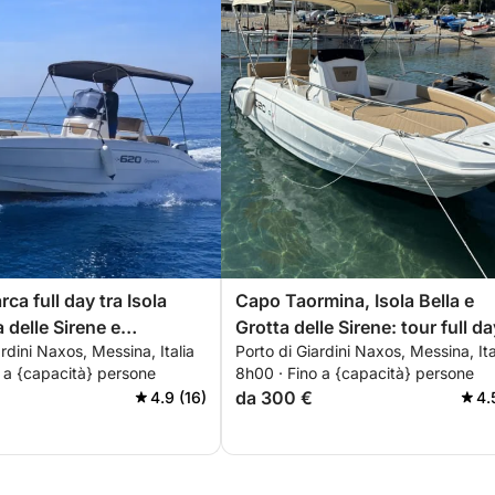
rca full day tra Isola
Capo Taormina, Isola Bella e
a delle Sirene e
Grotta delle Sirene: tour full da
ardini Naxos, Messina, Italia
Porto di Giardini Naxos, Messina, Ita
sio
 a {capacità} persone
8h00 · Fino a {capacità} persone
da 300 €
4.9 (16)
4.