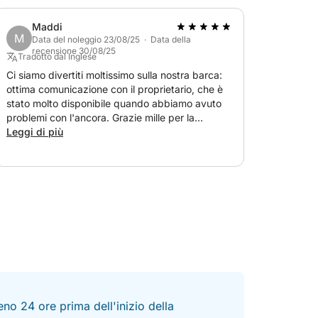
Maddi
M
Data del noleggio 23/08/25 · Data della
recensione 30/08/25
Tradotto dal Inglese
Ci siamo divertiti moltissimo sulla nostra barca:
ottima comunicazione con il proprietario, che è
stato molto disponibile quando abbiamo avuto
problemi con l'ancora. Grazie mille per la
fantastica giornata, la consiglio vivamente!
Leggi di più
no 24 ore prima dell'inizio della