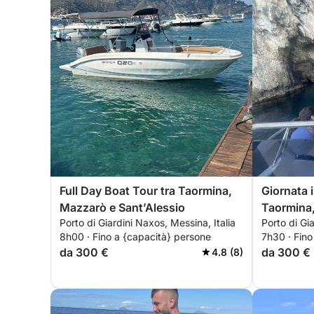
Full Day Boat Tour tra Taormina,
Giornata 
Mazzarò e Sant’Alessio
Taormina, 
Porto di Giardini Naxos, Messina, Italia
Porto di Gi
Sant’Ales
8h00 · Fino a {capacità} persone
7h30 · Fino
da 300 €
da 300 €
4.8 (8)