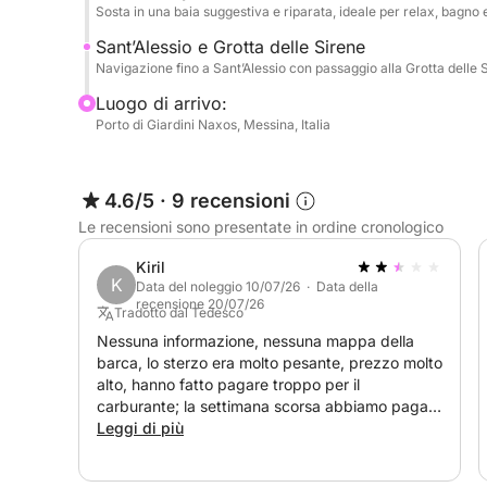
Sosta in una baia suggestiva e riparata, ideale per relax, bagno 
Sant’Alessio e Grotta delle Sirene
Navigazione fino a Sant’Alessio con passaggio alla Grotta delle S
Luogo di arrivo:
Porto di Giardini Naxos, Messina, Italia
4.6/5
·
9 recensioni
Le recensioni sono presentate in ordine cronologico
Kiril
K
Data del noleggio 10/07/26 · Data della
recensione 20/07/26
Tradotto dal Tedesco
Nessuna informazione, nessuna mappa della
barca, lo sterzo era molto pesante, prezzo molto
alto, hanno fatto pagare troppo per il
carburante; la settimana scorsa abbiamo pagato
10 € per la stessa escursione, ma qui ne hanno
Leggi di più
fatti pagare 50. Purtroppo non posso
raccomandarli!