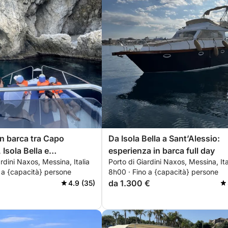
in barca tra Capo
Da Isola Bella a Sant’Alessio:
Isola Bella e
esperienza in barca full day
ardini Naxos, Messina, Italia
Porto di Giardini Naxos, Messina, Ita
sio
 a {capacità} persone
8h00 · Fino a {capacità} persone
da 1.300 €
4.9 (35)