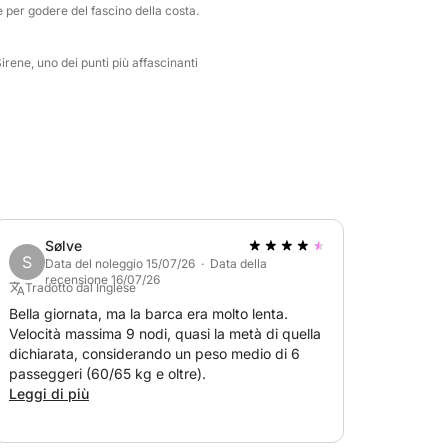
e per godere del fascino della costa.
irene, uno dei punti più affascinanti
Sølve
S
Data del noleggio 15/07/26 · Data della
recensione 16/07/26
Tradotto dal Inglese
Bella giornata, ma la barca era molto lenta.
Velocità massima 9 nodi, quasi la metà di quella
dichiarata, considerando un peso medio di 6
passeggeri (60/65 kg e oltre).
Leggi di più