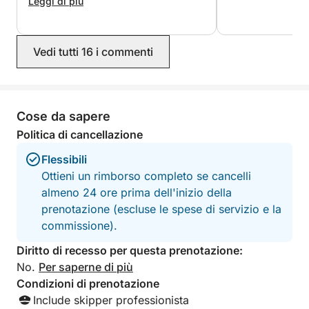
ponte bello e confortevole. La barca ci
Leggi di più
è stata consegnata mezza piena, il che
è stato più che sufficiente per le
quattro ore (anche con un pieno di
Vedi tutti 16 i commenti
benzina). Tuttavia, abbiamo dovuto
aggiungere 40 € per il carburante ai
quasi 200 € di noleggio, ma questo ci
è stato chiaramente comunicato in
anticipo. Chiaramente consigliato!
Cose da sapere
Molto più divertente e molto più
Politica di cancellazione
personalizzato rispetto a un tour
guidato (più breve) allo stesso prezzo.
Flessibili
Ottieni un rimborso completo se cancelli
almeno 24 ore prima dell'inizio della
prenotazione (escluse le spese di servizio e la
commissione).
Diritto di recesso per questa prenotazione:
No.
Per saperne di più
Condizioni di prenotazione
Include skipper professionista