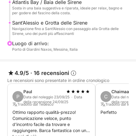
Atlantis Bay / Baia delle Sirene
del rientro, dopo una giornata completa dedicata
Sosta in una baia suggestiva e riparata, ideale per relax, bagno e
alla scoperta del mare più bello della costa
per godere del fascino della costa.
taorminese.
Sant’Alessio e Grotta delle Sirene
Navigazione fino a Sant’Alessio con passaggio alla Grotta delle
Sirene, uno dei punti più affascinanti
Luogo di arrivo:
Porto di Giardini Naxos, Messina, Italia
4.9/5
·
16 recensioni
Le recensioni sono presentate in ordine cronologico
Paul
Chaimaa
P
C
Data del noleggio 23/09/25 · Data
Data del nole
della recensione 24/09/25
della recensi
Tradotto dal Tedesco
Tradotto dal Ingle
Ottimo rapporto qualità-prezzo!
Perfetto
Comunicazione veloce, punto
d'incontro facile da trovare e
raggiungere. Barca fantastica con un