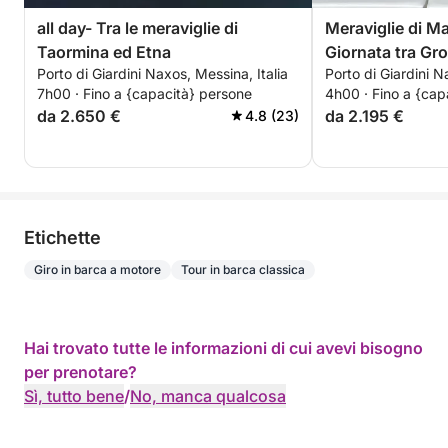
all day- Tra le meraviglie di
Meraviglie di M
Taormina ed Etna
Giornata tra Gro
Porto di Giardini Naxos, Messina, Italia
Porto di Giardini N
Snorkeling a Ta
7h00 · Fino a {capacità} persone
4h00 · Fino a {cap
da 2.650 €
da 2.195 €
4.8 (23)
Etichette
Giro in barca a motore
Tour in barca classica
Hai trovato tutte le informazioni di cui avevi bisogno
per prenotare?
Sì, tutto bene
/
No, manca qualcosa