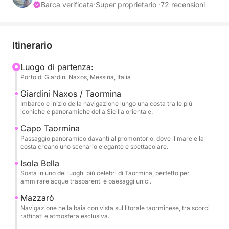
Barca verificata
·
Super proprietario ·
72 recensioni
La navigazione inizia verso Capo Taormina e Isola
Bella, simboli assoluti di questo litorale, dove il mare
cristallino incontra un paesaggio scenografico e
Itinerario
senza tempo. Qui la costa regala colori intensi,
insenature suggestive e viste perfette per una sosta
Luogo di partenza:
Porto di Giardini Naxos, Messina, Italia
bagno o per godersi il mare in totale relax.
Giardini Naxos / Taormina
Il tour prosegue verso Mazzarò e la splendida
Imbarco e inizio della navigazione lungo una costa tra le più
iconiche e panoramiche della Sicilia orientale.
Atlantis Bay, conosciuta anche come Baia delle
Sirene, un angolo esclusivo e raffinato dove la
Capo Taormina
Passaggio panoramico davanti al promontorio, dove il mare e la
natura si fonde con l’eleganza della baia. Le acque
costa creano uno scenario elegante e spettacolare.
limpide e il contesto riservato rendono questa tappa
Isola Bella
particolarmente suggestiva durante la giornata.
Sosta in uno dei luoghi più celebri di Taormina, perfetto per
ammirare acque trasparenti e paesaggi unici.
Infine si raggiunge Sant’Alessio, con passaggio alla
Mazzarò
scenografica Grotta delle Sirene, luogo ricco di
Navigazione nella baia con vista sul litorale taorminese, tra scorci
fascino e atmosfera. Durante l’escursione sono
raffinati e atmosfera esclusiva.
previste soste per bagno, relax e snorkeling, prima