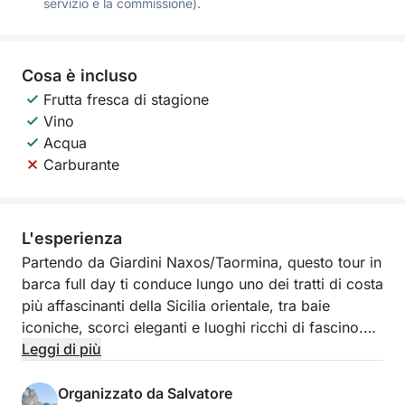
servizio e la commissione).
Cosa è incluso
Frutta fresca di stagione
Vino
Acqua
Carburante
L'esperienza
Partendo da Giardini Naxos/Taormina, questo tour in
barca full day ti conduce lungo uno dei tratti di costa
più affascinanti della Sicilia orientale, tra baie
iconiche, scorci eleganti e luoghi ricchi di fascino.
Un’esperienza pensata per chi desidera vivere una
Leggi di più
giornata intera tra mare, relax e panorami
indimenticabili.
Organizzato da Salvatore