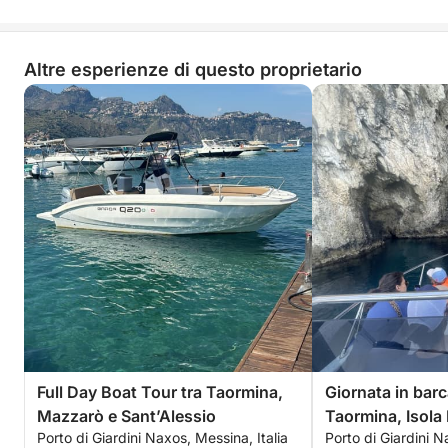
Altre esperienze di questo proprietario
Full Day Boat Tour tra Taormina,
Giornata in bar
Mazzarò e Sant’Alessio
Taormina, Isola 
Porto di Giardini Naxos, Messina, Italia
Porto di Giardini N
Sant’Alessio