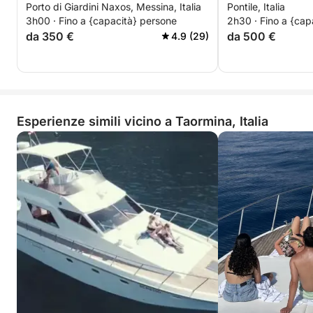
Porto di Giardini Naxos, Messina, Italia
Pontile, Italia
Azzurra
meraviglie sicili
3h00 · Fino a {capacità} persone
2h30 · Fino a {cap
da 350 €
da 500 €
4.9 (29)
Esperienze simili vicino a Taormina, Italia