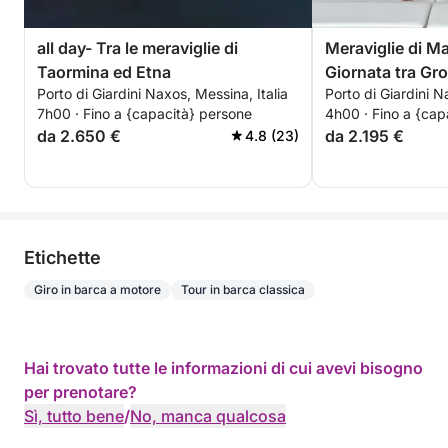
all day- Tra le meraviglie di
Meraviglie di M
Taormina ed Etna
Giornata tra Gro
Porto di Giardini Naxos, Messina, Italia
Porto di Giardini N
Snorkeling a Ta
7h00 · Fino a {capacità} persone
4h00 · Fino a {cap
da 2.650 €
da 2.195 €
4.8 (23)
Etichette
Giro in barca a motore
Tour in barca classica
Hai trovato tutte le informazioni di cui avevi bisogno
per prenotare?
Sì, tutto bene
/
No, manca qualcosa