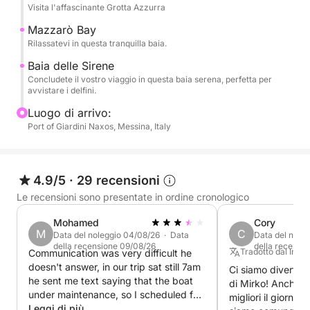
- Isola Bella
Visita l'affascinante Grotta Azzurra
-Grotta Azzurra
Mazzarò Bay
-Baia di Mazzarò
Rilassatevi in questa tranquilla baia.
-Baia delle Sirene
Baia delle Sirene
Concludete il vostro viaggio in questa baia serena, perfetta per
Sosta facoltativa al ristorante: prova l'autentica
avvistare i delfini.
cucina siciliana in un ristorante sul mare (non
Luogo di arrivo:
incluso).
Port of Giardini Naxos, Messina, Italy
Sentiti libero di portare il tuo cibo a bordo!
4.9/5
·
29 recensioni
Le recensioni sono presentate in ordine cronologico
Mohamed
Cory
M
C
Data del noleggio 04/08/26 · Data
Data del nole
della recensione 09/08/26
della recensi
Tradotto dal Ingle
Communication was very difficult he
doesn't answer, in our trip sat still 7am
Ci siamo divertiti
he sent me text saying that the boat
di Mirko! Anche s
under maintenance, so I scheduled for
migliori il giorno i
next day , I rented full day boat but
Leggi di più