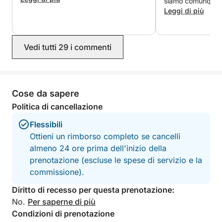
siamo comunque di
after 2 hrs the fuel is finished waiting
rilassandoci sul p
Leggi di più
1h30 in the sea till I get fuel and was
barca di fronte al
charged 80€ for the fuel, my mistake
nei dintorni di Ort
that haven't checked if it was full fuel
molto disponibile 
Vedi tutti 29 i commenti
or no.
volte per assicura
bene. Lo consigli
Cose da sapere
Politica di cancellazione
Flessibili
Ottieni un rimborso completo se cancelli
almeno 24 ore prima dell'inizio della
prenotazione (escluse le spese di servizio e la
commissione).
Diritto di recesso per questa prenotazione:
No.
Per saperne di più
Condizioni di prenotazione