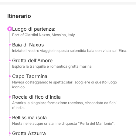
pittoreschi come Grotta dell'Amore, Capo Taormina
e Isola Bella.
Itinerario
Durante la giornata, vi verranno offerti frutta di
Luogo di partenza:
Port of Giardini Naxos, Messina, Italy
stagione, snack e champagne, il tutto mentre
ascoltate la vostra musica preferita tramite
Baia di Naxos
l'impianto audio di bordo. Il capitano e l'equipaggio
Iniziate il vostro viaggio in questa splendida baia con vista sull'Etna.
professionisti garantiranno una navigazione
Grotta dell'Amore
tranquilla e sicura, permettendovi di rilassarvi
Esplora la tranquilla e romantica grotta marina
completamente.
Capo Taormina
Naviga costeggiando le spettacolari scogliere di questo luogo
Il tour include:
iconico.
Roccia di fico d'India
- Baia di Naxos
Ammira la singolare formazione rocciosa, circondata da fichi
d'India.
- Grotta dell'Amore
Bellissima isola
- CapoTaormina
Nuota nelle acque cristalline di questa "Perla del Mar Ionio".
- Scoglio del Ficodindia
Grotta Azzurra