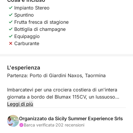
Impianto Stereo
Spuntino
Frutta fresca di stagione
Bottiglia di champagne
Equipaggio
Carburante
L'esperienza
Partenza: Porto di Giardini Naxos, Taormina
Imbarcatevi per una crociera costiera di un'intera
giornata a bordo del Blumax 115CV, un lussuoso
motoscafo varato nel 2023. Questo tour privato vi
Leggi di più
porterà lungo la splendida costa siciliana, dalla Baia
di Naxos alla Baia delle Sirene, offrendovi panorami
Organizzato da Sicily Summer Experience Srls
mozzafiato e angoli nascosti. Rilassatevi e godetevi
Barca verificata
·
202 recensioni
la bellezza del mare mentre scoprite luoghi