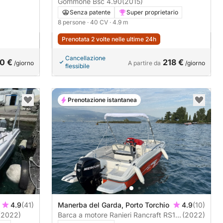
Gommone Bsc 4.90
(2015)
Senza patente
Super proprietario
8 persone
· 40 CV
· 4.9 m
Prenotata 2 volte nelle ultime 24h
Cancellazione
0 €
218 €
/giorno
A partire da
/giorno
flessibile
Prenotazione istantanea
4.9
(41)
Manerba del Garda, Porto Torchio
4.9
(10)
(2022)
Barca a motore Ranieri Rancraft RS17
(2022)