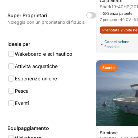
Castelletto
Shark19-40HP
(201
Senza patente
Super Proprietari
7 persone
· 40 CV
· 5
Noleggia con un proprietario di fiducia
Prenotata 2 volte ne
Cancellazione
Ideale per
flessibile
Wakeboard e sci nautico
Attività acquatiche
Sconto
Esperienze uniche
Pesca
Eventi
Equipaggiamento
Sirmione