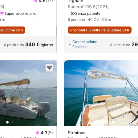
4.6
(17)
Tignale
5)
Rancraft RS 5
(2021)
Super proprietario
Senza patente
.5 m
6 persone
· 40 CV
· 5.5 m
lle ultime 24h
Prenotata 3 volte nelle ultime 24h
Cancellazione
340 €
29
A partire da
/giorno
A partire da
flessibile
4.3
(5)
Sirmione