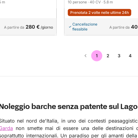
.5 m
10 persone
· 40 CV
· 5.8 m
Prenotata 2 volte nelle ultime 24h
Cancellazione
280 €
40
A partire da
/giorno
A partire da
flessibile
1
2
3
4
Noleggio barche senza patente sul Lago
Situato nel nord de'Italia, in uno dei contesti peasaggistic
Garda
non smette mai di essere una delle destinazioni d
soprattutto internazionali.
Un paradiso per gli amanti della