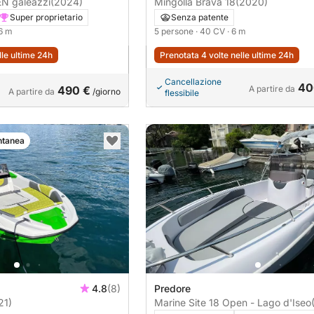
N galeazzi
(2024)
Mingolla Brava 18
(2020)
Super proprietario
Senza patente
.6 m
5 persone
· 40 CV
· 6 m
lle ultime 24h
Prenotata 4 volte nelle ultime 24h
Cancellazione
40
490 €
A partire da
A partire da
/giorno
flessibile
ntanea
4.8
(8)
Predore
21)
Marine Site 18 Open - Lago d'Iseo