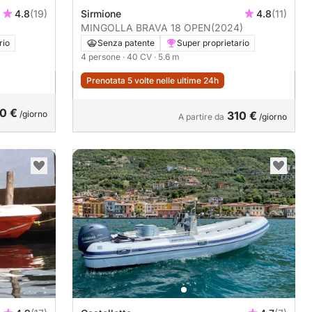
4.8
(19)
Sirmione
4.8
(11)
MINGOLLA BRAVA 18 OPEN
(2024)
rio
Senza patente
Super proprietario
4 persone
· 40 CV
· 5.6 m
Prenotata 5 volte nelle ultime 24h
0 €
/giorno
310 €
A partire da
/giorno