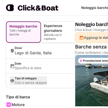
Noleggio barch
Noleggio barc
Esperienze
Noleggio barche
Click & Boat
/
Noleggio 
giornaliere
Tutti i noleggi di
barche
Attività con il
Aggiungi le dat
capitano
Barche senza 
Dove
Lago di Garda, Italia
Come ordiniamo i risu
Prenotazione ista
Date
Specifica le date
Tipo di noleggio
Con o senza skipper
Tipo di barca
Motore