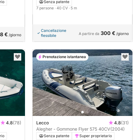
40CV
rio
Senza patente
7 persone
· 40 CV
· 5 m
Cancellazione
300 €
8 €
A partire da
/giorno
/giorno
flessibile
Prenotazione istantanea
4.8
(78)
Lecco
4.8
(31)
Alegher - Gommone Flyer 575 40CV
(2004)
rio
Senza patente
Super proprietario