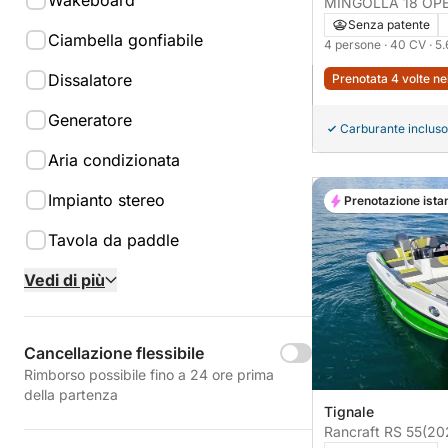
Wakeboard
MINGOLLA 18 OPE
Senza patente
Ciambella gonfiabile
4 persone
· 40 CV
· 5
Dissalatore
Prenotata 4 volte ne
Generatore
Carburante incluso
Aria condizionata
Impianto stereo
Prenotazione ista
Tavola da paddle
Vedi di più
Cancellazione flessibile
Rimborso possibile fino a 24 ore prima
della partenza
Tignale
Rancraft RS 55
(20