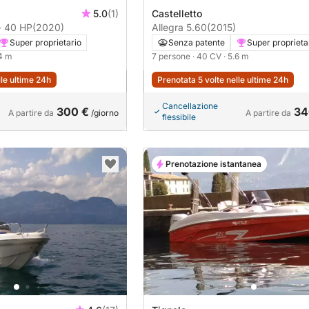
5.0
(1)
Castelletto
- 40 HP
(2020)
Allegra 5.60
(2015)
Super proprietario
Senza patente
Super proprieta
.4 m
7 persone
· 40 CV
· 5.6 m
lle ultime 24h
Prenotata 5 volte nelle ultime 24h
Cancellazione
300 €
34
A partire da
/giorno
A partire da
flessibile
Prenotazione istantanea