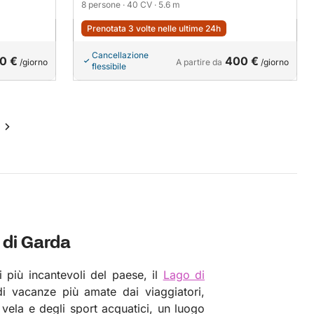
8 persone
· 40 CV
· 5.6 m
Prenotata 3 volte nelle ultime 24h
Cancellazione
0 €
400 €
/giorno
A partire da
/giorno
flessibile
 di Garda
i più incantevoli del paese, il
Lago di
i vacanze più amate dai viaggiatori,
 vela e degli sport acquatici, un luogo