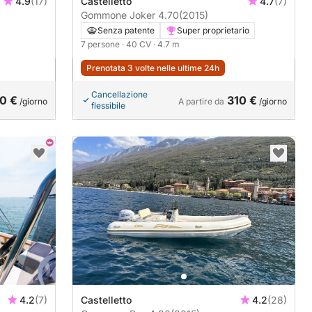
4.9
(17)
Castelletto
4.7
(7)
Gommone Joker 4.70
(2015)
Senza patente
Super proprietario
7 persone
· 40 CV
· 4.7 m
Prenotata 3 volte nelle ultime 24h
Cancellazione
0 €
310 €
/giorno
A partire da
/giorno
flessibile
4.2
(7)
Castelletto
4.2
(28)