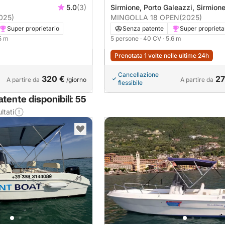
5.0
(3)
Sirmione, Porto Galeazzi, Sirmion
025)
MINGOLLA 18 OPEN
(2025)
Super proprietario
Senza patente
Super proprieta
.5 m
5 persone
· 40 CV
· 5.6 m
Prenotata 1 volte nelle ultime 24h
Cancellazione
320 €
27
A partire da
/giorno
A partire da
flessibile
tente disponibili: 55
ltati