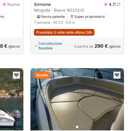
e
Nuovo
Sirmione
4.7
(2)
Mingolla - Brava 18
(2020)
rio
Senza patente
Super proprietario
7 persone
· 40 CV
· 5.6 m
Prenotata 3 volte nelle ultime 24h
Cancellazione
8 €
290 €
/giorno
A partire da
/giorno
flessibile
Sconto