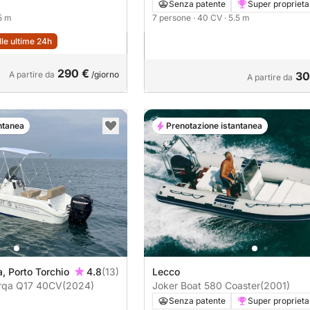
Senza patente
Super proprieta
.5 m
7 persone
· 40 CV
· 5.5 m
lle ultime 24h
290 €
A partire da
/giorno
30
A partire da
ntanea
Prenotazione istantanea
, Porto Torchio
4.8
(13)
Lecco
arqa Q17 40CV
(2024)
Joker Boat 580 Coaster
(2001)
Senza patente
Super proprieta