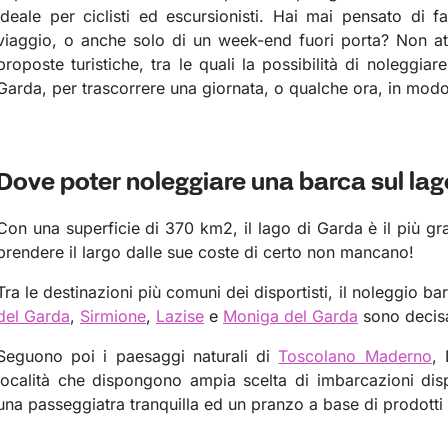
ideale per ciclisti ed escursionisti.
Hai mai pensato di fa
viaggio, o anche solo di un week-end fuori porta?
Non at
proposte turistiche, tra le quali la possibilità di noleggi
Garda, per trascorrere una giornata, o qualche ora, in modo
Dove poter noleggiare una barca sul lag
Con una superficie di 370 km2, il lago di Garda è il più gra
prendere il largo dalle sue coste di certo non mancano!
Tra le destinazioni più comuni dei disportisti, il noleggio b
del Garda
,
Sirmione
,
Lazise
e
Moniga del Garda
sono decisam
Seguono poi i paesaggi naturali di
Toscolano Maderno
,
località che dispongono ampia scelta di imbarcazioni disp
una passeggiatra tranquilla ed un pranzo a base di prodotti ti