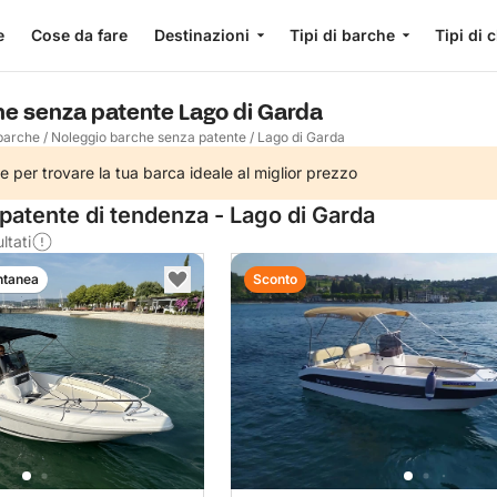
e
Cose da fare
Destinazioni
Tipi di barche
Tipi di 
he senza patente Lago di Garda
barche
/
Noleggio barche senza patente
/
Lago di Garda
e per trovare la tua barca ideale al miglior prezzo
patente di tendenza - Lago di Garda
ltati
ntanea
Sconto