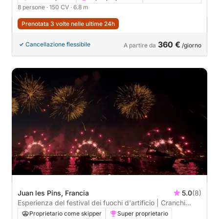
8 persone
· 150 CV
· 6.8 m
Prenotata 3 volte nelle ultime 24h
360 €
Cancellazione flessibile
A partire da
/giorno
Juan les Pins, Francia
5.0
(8)
Esperienza del festival dei fuochi d'artificio | Cranchi
Zaffiro 34
Proprietario come skipper
Super proprietario