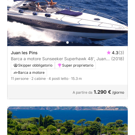
Juan les Pins
4.3
(3)
Barca a motore Sunseeker Superhawk 48', Juan
(2018)
les Pins, 15 mètres 900CV
Skipper obbligatorio
Super proprietario
Barca a motore
11 persone
· 2 cabine
· 4 posti letto
· 15.3 m
1.290 €
A partire da
/giorno