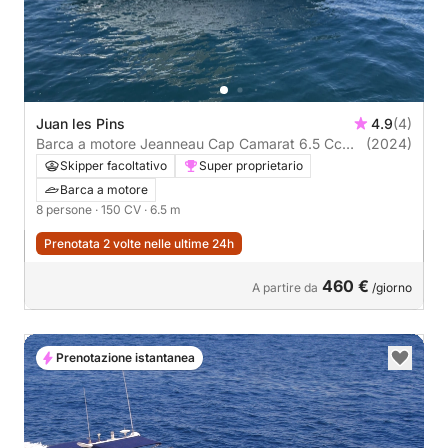
Juan les Pins
4.9
(4)
Barca a motore Jeanneau Cap Camarat 6.5 Cc
(2024)
150CV
Skipper facoltativo
Super proprietario
Barca a motore
8 persone
· 150 CV
· 6.5 m
Prenotata 2 volte nelle ultime 24h
460 €
A partire da
/giorno
Prenotazione istantanea