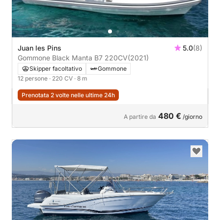
Juan les Pins
5.0
(8)
Gommone Black Manta B7 220CV
(2021)
Skipper facoltativo
Gommone
12 persone
· 220 CV
· 8 m
Prenotata 2 volte nelle ultime 24h
480 €
A partire da
/giorno