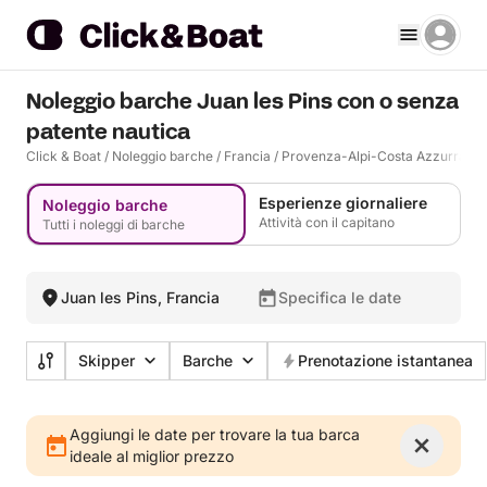
Noleggio barche Juan les Pins con o senza
patente nautica
Click & Boat
/
Noleggio barche
/
Francia
/
Provenza-Alpi-Costa Azzurra
/
A
Esperienze giornaliere
Noleggio barche
Attività con il capitano
Tutti i noleggi di barche
Juan les Pins, Francia
Specifica le date
Skipper
Barche
Prenotazione istantanea
Aggiungi le date per trovare la tua barca
ideale al miglior prezzo