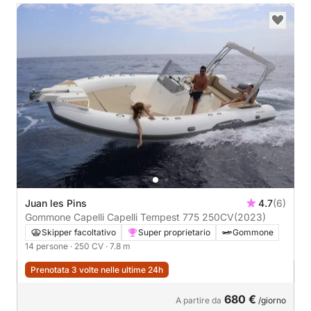
Juan les Pins
4.7
(6)
Gommone Capelli Capelli Tempest 775 250CV
(2023)
Skipper facoltativo
Super proprietario
Gommone
14 persone
· 250 CV
· 7.8 m
Prenotata 3 volte nelle ultime 24h
680 €
A partire da
/giorno