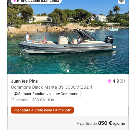
Prenotazione istantanea
Juan les Pins
4.9
(6)
Gommone Black Manta B9 300CV
(2021)
Skipper facoltativo
Gommone
12 persone
· 300 CV
· 9 m
Prenotata 4 volte nelle ultime 24h
850 €
A partire da
/giorno