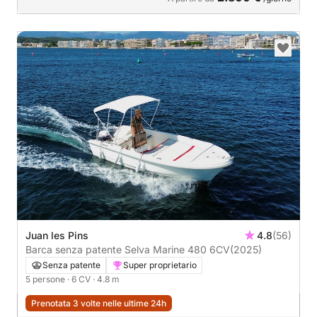
Juan les Pins
4.8
(56)
Barca senza patente Selva Marine 480 6CV
(2025)
Senza patente
Super proprietario
5 persone
· 6 CV
· 4.8 m
Prenotata 3 volte nelle ultime 24h