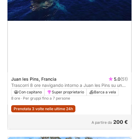
Juan les Pins, Francia
5.0
(51)
Trascorri 8 ore navigando intorno a Juan les Pins su una
barca a vela.
Con capitano
Super proprietario
Barca a vela
8 ore
· Per gruppi fino a 7 persone
Prenotata 3 volte nelle ultime 24h
200 €
A partire da