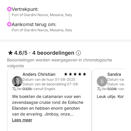
smalle zandstrook die het met het vasteland
verbindt, en de fascinerende zeegrotten in de
Vertrekpunt:
Port of Giardini Naxos, Messina, Italy
omgeving.
Aankomst terug om:
Verder langs de kust bereikt de boot rustige baaien
Port of Giardini Naxos, Messina, Italy
met kristalhelder water, ideaal om te zwemmen.
Gasten kunnen ook Capo Sant'Andrea en zijn
spectaculaire rotsformaties bewonderen, gevormd
4.6/5
·
4 beoordelingen
door de tijd.
Beoordelingen worden weergegeven in chronologische
volgorde
Een van de meest sfeervolle stops van de dag is de
Anders Christian
Sandra
Baia delle Sirene, een betoverende plek midden in
Datum van de huur 01-08-2025 ·
Datum van de
S
Datum van de beoordeling 07-08-
Datum van de
de natuur, perfect om te zwemmen in het kalme,
Vertaalde vanuit Engels
2025
Vertaalde vanuit 
2024
turquoise water.
We boekten de catamaran voor een
Leuk uitje. Kort, he
zevendaagse cruise rond de Eolische
De zeiltocht gaat verder naar de beroemde Blauwe
Eilanden en hebben enorm genoten
Grot, waar gasten kunnen ontspannen, zwemmen of
van de ervaring. Jimboy, onze
schipper, was een geweldige gastheer
Lees meer
snorkelen in het heldere water dat wordt verlicht
en een uitstekende navigator. We
door spectaculaire reflecties.