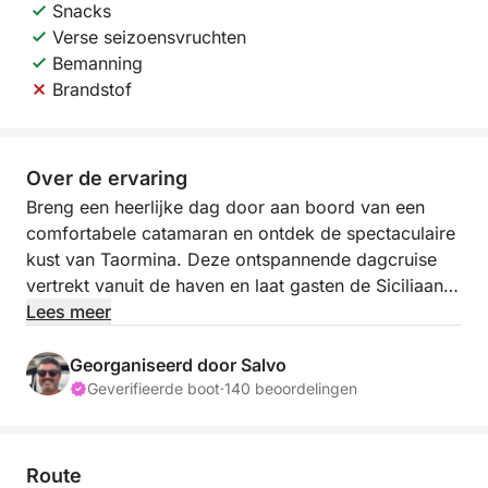
Snacks
Verse seizoensvruchten
Bemanning
Brandstof
Over de ervaring
Breng een heerlijke dag door aan boord van een
comfortabele catamaran en ontdek de spectaculaire
kust van Taormina. Deze ontspannende dagcruise
vertrekt vanuit de haven en laat gasten de Siciliaanse
zee vanuit een uniek perspectief ervaren, in het
Lees meer
comfort van een ruim zeilschip.
Georganiseerd door Salvo
De catamaran vaart rustig langs de ruige kustlijn en
Geverifieerde boot
·
140 beoordelingen
biedt adembenemende uitzichten op afgelegen
baaien en dramatische kliffen. Een van de eerste
hoogtepunten is het beroemde Isola Bella, met zijn
Route