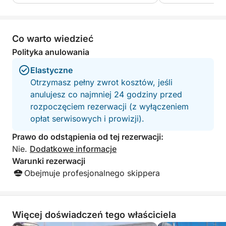
arranged — delicious food and drinks,
boat whilst Jenny
something for everyone, and
with snacks and 
outstanding service from start to finish.
highly reccomend
The crew made us feel completely
outing.
Co warto wiedzieć
welcome and taken care of throughout
Polityka anulowania
the entire day. We are incredibly
grateful for this unforgettable and fully
Elastyczne
organized experience. Highly
Otrzymasz pełny zwrot kosztów, jeśli
recommended to anyone looking for a
anulujesz co najmniej 24 godziny przed
relaxing, fun, and special day on the
rozpoczęciem rezerwacji (z wyłączeniem
water!
opłat serwisowych i prowizji).
Prawo do odstąpienia od tej rezerwacji:
Nie.
Dodatkowe informacje
Warunki rezerwacji
Obejmuje profesjonalnego skippera
Więcej doświadczeń tego właściciela