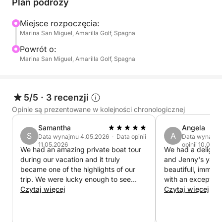
Plan podróży
przyjaciół lub tych, którzy chcą doświadczyć morza
w ekskluzywny i zrelaksowany sposób, ale bez
Miejsce rozpoczęcia:
Marina San Miguel, Amarilla Golf, Spagna
angażowania się w cały dzień. Nasza łódź jest
wyposażona w profesjonalny sprzęt i wygodne
Powrót o:
przestrzenie, aby zapewnić maksymalny komfort. W
Marina San Miguel, Amarilla Golf, Spagna
przeciwieństwie do zatłoczonych wycieczek, tutaj
sam zdecydujesz o tempie i stylu przygody.
5/5
·
3 recenzji
Opinie są prezentowane w kolejności chronologicznej
Samantha
Angela
S
A
Data wynajmu 4.05.2026 · Data opinii
Data wynajmu
11.05.2026
opinii 10.04.2
We had an amazing private boat tour
We had a delightf
during our vacation and it truly
and Jenny's yach
became one of the highlights of our
beautifull, immac
trip. We were lucky enough to see
with an exception
dolphins, enjoy complete relaxation on
Czytaj więcej
interior. It would
Czytaj więcej
board, and the men at the back of the
a long stay on th
boat even had the chance to do some
Jenny were super
fishing. Everything was perfectly
very communicativ