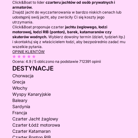
Click&Boat to lider
czarteru jachtów od osób prywatnych i
armatorów.
Znajdź jacht do wyczarterowania w bardzo niskich cenach lub
udostępnij swój jacht, aby zwróciły Ci się koszty jego
utrzymania.
Click&Boat proponuje czarter
jachtu żeglowego, łodzi
motorowej, łodzi RIB (ponton), barek, katamaranów czy
skuterów wodnych.
Wybierz dowolny termin (dzień, tydzień itp.)
i skontaktuj się z właścicielem łodzi, aby bezpośrednio zadać mu
wszelkie pytania.
OPINIE KLIENTÓW
Ocena:
4.9 / 5
obliczono na podstawie 712391 opinii
DESTYNACJE
Chorwacja
Grecja
Włochy
Wyspy Kanaryjskie
Baleary
Sardynia
Francja
Czarter Jacht żaglowy
Czarter Łódź motorowa
Czarter Katamaran
Czarter Ponton RIB