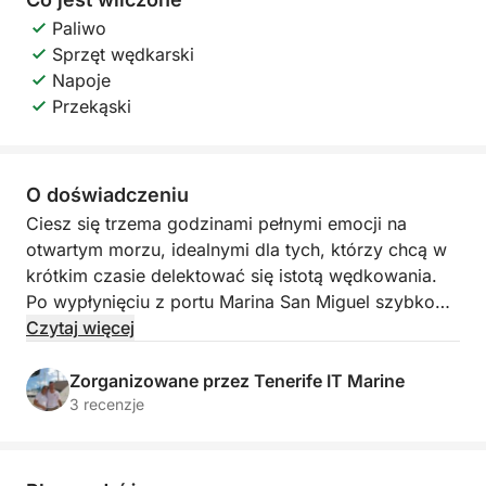
Paliwo
Sprzęt wędkarski
Napoje
Przekąski
O doświadczeniu
Ciesz się trzema godzinami pełnymi emocji na
otwartym morzu, idealnymi dla tych, którzy chcą w
krótkim czasie delektować się istotą wędkowania.
Po wypłynięciu z portu Marina San Miguel szybko
udamy się do najlepszych lokalnych miejsc do
Czytaj więcej
połowu, gdzie możesz spróbować swoich sił w
łowieniu tuńczyka, barakudy lub miecznika.
Zorganizowane przez Tenerife IT Marine
Wszystko to w towarzystwie zimnych napojów na
3 recenzje
pokładzie i zespołu ekspertów u boku.
To doświadczenie jest idealne dla rodzin, grup