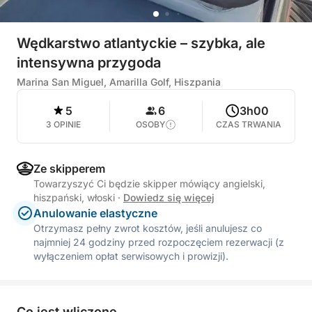
Wędkarstwo atlantyckie – szybka, ale
intensywna przygoda
Marina San Miguel, Amarilla Golf, Hiszpania
5
6
3h00
3 OPINIE
OSOBY
CZAS TRWANIA
Ze skipperem
Towarzyszyć Ci będzie skipper mówiący angielski,
hiszpański, włoski
·
Dowiedz się więcej
Anulowanie elastyczne
Otrzymasz pełny zwrot kosztów, jeśli anulujesz co
najmniej 24 godziny przed rozpoczęciem rezerwacji (z
wyłączeniem opłat serwisowych i prowizji).
Co jest wliczone