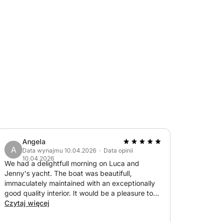
tokach
ach i przekąskach
) na temat życia morskiego i wybrzeża
zależności od portu)
ny
iłośników przyrody
eraz i poznaj morze Teneryfy jak nigdy dotąd!
Angela
A
Data wynajmu 10.04.2026 · Data opinii
10.04.2026
We had a delightfull morning on Luca and
Jenny's yacht. The boat was beautifull,
immaculately maintained with an exceptionally
good quality interior. It would be a pleasure to
have a long stay on the boat. Luca and Jenny
Czytaj więcej
were superb hosts, Luca being very