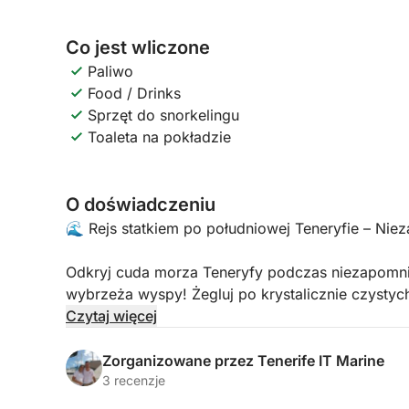
Co jest wliczone
Paliwo
Food / Drinks
Sprzęt do snorkelingu
Toaleta na pokładzie
O doświadczeniu
🌊 Rejs statkiem po południowej Teneryfie – Ni
Odkryj cuda morza Teneryfy podczas niezapomni
wybrzeża wyspy! Żegluj po krystalicznie czystyc
piersiach krajobrazy i doświadcz dzikiej przyrody
Czytaj więcej
🚤 Czego się spodziewać:
Zorganizowane przez Tenerife IT Marine
3 recenzje
Obserwowanie delfinów i wielorybów w ich natu