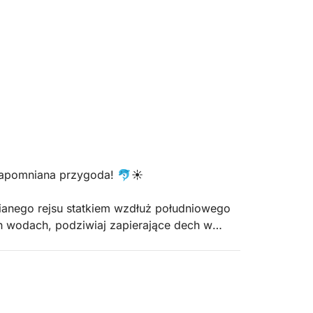
ezapomniana przygoda! 🐬☀️
anego rejsu statkiem wzdłuż południowego
h wodach, podziwiaj zapierające dech w
 Atlantyku z bliska.
ralnym środowisku