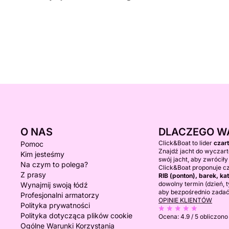
O NAS
DLACZEGO W
Click&Boat to lider
czar
Pomoc
Znajdź jacht do wyczart
Kim jesteśmy
swój jacht, aby zwróciły
Na czym to polega?
Click&Boat proponuje c
Z prasy
RIB (ponton), barek, 
dowolny termin (dzień, ty
Wynajmij swoją łódź
aby bezpośrednio zadać
Profesjonalni armatorzy
OPINIE KLIENTÓW
Polityka prywatności
Polityka dotycząca plików cookie
Ocena:
4.9 / 5
obliczono
Ogólne Warunki Korzystania