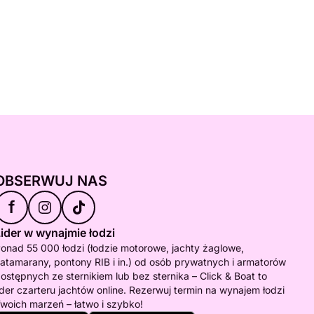
OBSERWUJ NAS
f
ider w wynajmie łodzi
onad 55 000 łodzi (łodzie motorowe, jachty żaglowe,
atamarany, pontony RIB i in.) od osób prywatnych i armatorów
ostępnych ze sternikiem lub bez sternika – Click & Boat to
ider czarteru jachtów online. Rezerwuj termin na wynajem łodzi
woich marzeń – łatwo i szybko!