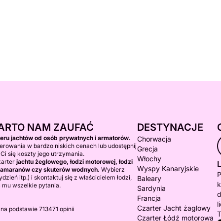
ARTO NAM ZAUFAĆ
DESTYNACJE
teru jachtów od osób prywatnych i armatorów.
Chorwacja
erowania w bardzo niskich cenach lub udostępnij
Grecja
 Ci się koszty jego utrzymania.
Włochy
zarter
jachtu żeglowego, łodzi motorowej, łodzi
L
Wyspy Kanaryjskie
katamaranów czy skuterów wodnych.
Wybierz
P
dzień itp.) i skontaktuj się z właścicielem łodzi,
Baleary
k
 mu wszelkie pytania.
Sardynia
d
Francja
l
Czarter Jacht żaglowy
 na podstawie 713471 opinii
T
Czarter Łódź motorowa