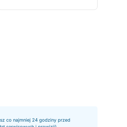
communicative about sailing the boat whilst
Jenny kept us supplied with snacks and drinks.
We would highly reccomend a booking for your
outing.
esz co najmniej 24 godziny przed
t serwisowych i prowizji).