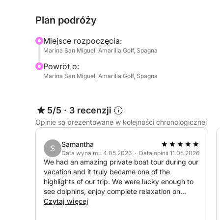
Plan podróży
Przerwy na pływanie i snurkowanie w cichych za
Miejsce rozpoczęcia:
Zrelaksuj się na pokładzie przy chłodnych napoj
Marina San Miguel, Amarilla Golf, Spagna
Powrót o:
Wyjaśnienia w języku włoskim (i innych językach
Marina San Miguel, Amarilla Golf, Spagna
📍 Wypłynięcie z: Marina San Miguel (zmienne w 
🕒 Czas trwania: 3 godziny Tylko czarter prywat
5/5
·
3 recenzji
👨‍👩‍👧‍👦 Odpowiednie dla każdego – rodzin, par i m
Opinie są prezentowane w kolejności chronologicznej
🎟️ Liczba miejsc ograniczona – zarezerwuj już t
Samantha
S
Data wynajmu 4.05.2026 · Data opinii 11.05.2026
We had an amazing private boat tour during our
vacation and it truly became one of the
highlights of our trip. We were lucky enough to
see dolphins, enjoy complete relaxation on
board, and the men at the back of the boat
Czytaj więcej
even had the chance to do some fishing.