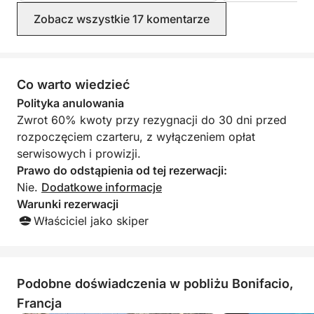
Uwaga: cena nie obejmuje kosztów paliwa, które
bezpieczne żeglowanie. Zwrócił
Zobacz wszystkie 17 komentarze
należy uiścić bezpośrednio w porcie. Ta elastyczna
również uwagę na nasze życzenia
oferta pozwala cieszyć się łodzią o wysokiej
dotyczące zwiedzania i pływania,
optymalnie wykorzystując warunki
wydajności, dostosowując rejs do własnego tempa.
pogodowe. Zdecydowanie polecamy
To idealny wybór, aby stworzyć niezapomniane
tę łódź i jej skippera. Podpisano:
Co warto wiedzieć
wspomnienia w sercu korsykańskiej przyrody.
załoga, od 29 czerwca do 6 lipca
Polityka anulowania
2026 r.
Zwrot 60% kwoty przy rezygnacji do 30 dni przed
Nie czekaj i zarezerwuj z nami rejs przez
rozpoczęciem czarteru, z wyłączeniem opłat
Click&Boat.
serwisowych i prowizji.
Prawo do odstąpienia od tej rezerwacji:
Nie.
Dodatkowe informacje
Warunki rezerwacji
Właściciel jako skiper
Podobne doświadczenia w pobliżu Bonifacio,
Francja