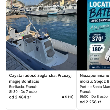
Czysta radość żeglarska: Przeżyj
Niezapomniane
magię Bonifacio
morzu: Spędź 9
Bonifacio, Francja
Port de Santa Manz
zwiedzaniu Boni
8h30 · Do 7 osób
Francja
9h00 · Do 8 osób
od 2 484 zł
5 (11)
od 2 258 zł