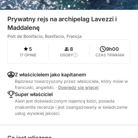
Prywatny rejs na archipelag Lavezzi i
Maddalenę
Port de Bonifacio, Bonifacio, Francja
5
8
9h00
17 OPINIE
OSOBY
CZAS TRWANIA
Z właścicielem jako kapitanem
Będziesz towarzyszony przez właściciela, który mówi w
francuski, angielski.
·
Dowiedz się więcej
Super właściciel
Alain jest doświadczonym najemcą łodzi, posiada
znakomite recenzje i jest zaangażowany w świadczenie
usług wysokiej jakości.
Co jest wliczone