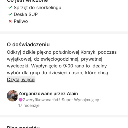
Sprzęt do snorkelingu
Deska SUP
Paliwo
O doświadczeniu
Odkryj dzikie piękno południowej Korsyki podczas
wyjątkowej, dziewięciogodzinnej, prywatnej
wycieczki. Wypłynięcie o 9:00 rano to idealny
wybór dla grup do dziesięciu osób, które chcą
odkrywać turkusowe wody i granitowe klify regionu
Czytaj więcej
w przyjaznej i relaksującej atmosferze. Ta podróż
oferuje idealną ucieczkę od codzienności i
Zorganizowane przez Alain
odkrywanie jednych z najpiękniejszych krajobrazów
Zweryfikowana łódź
·
Super Wynajmujący ·
17 recenzje
Morza Śródziemnego.
Trasa jest elastyczna i w pełni dostosowana do
Twoich preferencji. Większość naszych pasażerów