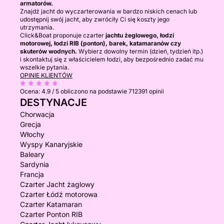
armatorów.
Znajdź jacht do wyczarterowania w bardzo niskich cenach lub
udostępnij swój jacht, aby zwróciły Ci się koszty jego
utrzymania.
Click&Boat proponuje czarter
jachtu żeglowego, łodzi
motorowej, łodzi RIB (ponton), barek, katamaranów czy
skuterów wodnych.
Wybierz dowolny termin (dzień, tydzień itp.)
i skontaktuj się z właścicielem łodzi, aby bezpośrednio zadać mu
wszelkie pytania.
OPINIE KLIENTÓW
Ocena:
4.9 / 5
obliczono na podstawie 712391 opinii
DESTYNACJE
Chorwacja
Grecja
Włochy
Wyspy Kanaryjskie
Baleary
Sardynia
Francja
Czarter Jacht żaglowy
Czarter Łódź motorowa
Czarter Katamaran
Czarter Ponton RIB