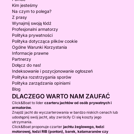
Kim jesteśmy
Na czym to polega?
Z prasy
Wynajmij swoją łódź
Profesjonalni armatorzy
Polityka prywatności
Polityka dotycząca plików cookie
Ogólne Warunki Korzystania
Informacje prawne
Partnerzy
Dołącz do nas!
Indeksowanie i pozycjonowanie ogłoszeń
Polityka rozstrzygania sporów
Polityka zarządzania opiniami
Blog
DLACZEGO WARTO NAM ZAUFAĆ
Click&Boat to lider
czarteru jachtów od osób prywatnych i
armatorów.
Znajdź jacht do wyczarterowania w bardzo niskich cenach lub
udostępnij swój jacht, aby zwróciły Ci się koszty jego
utrzymania.
Click&Boat proponuje czarter
jachtu żeglowego, łodzi
motorowej, łodzi RIB (ponton), barek, katamaranów czy