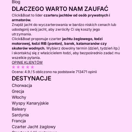
Blog
DLACZEGO WARTO NAM ZAUFAĆ
Click&Boat to lider
czarteru jachtów od osób prywatnych i
armatorów.
Znajdź jacht do wyczarterowania w bardzo niskich cenach lub
udostępnij swój jacht, aby zwróciły Ci się koszty jego
utrzymania.
Click&Boat proponuje czarter
jachtu żeglowego, łodzi
motorowej, łodzi RIB (ponton), barek, katamaranów czy
skuterów wodnych.
Wybierz dowolny termin (dzień, tydzień itp.)
i skontaktuj się z właścicielem łodzi, aby bezpośrednio zadać mu
wszelkie pytania.
OPINIE KLIENTÓW
Ocena:
4.9 / 5
obliczono na podstawie 713471 opinii
DESTYNACJE
Chorwacja
Grecja
Włochy
Wyspy Kanaryjskie
Baleary
Sardynia
Francja
Czarter Jacht żaglowy