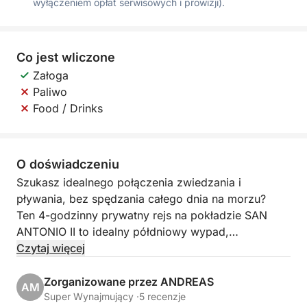
wyłączeniem opłat serwisowych i prowizji).
Co jest wliczone
Załoga
Paliwo
Food / Drinks
O doświadczeniu
Szukasz idealnego połączenia zwiedzania i
pływania, bez spędzania całego dnia na morzu?
Ten 4-godzinny prywatny rejs na pokładzie SAN
ANTONIO II to idealny półdniowy wypad,
zaprojektowany tak, aby pokazać to, co najlepsze
Czytaj więcej
na wschodnim wybrzeżu Cypru w komforcie i stylu.
Zorganizowane przez ANDREAS
AM
Twoja podróż zaczyna się w Protaras, płynąc obok
Super Wynajmujący ·
5 recenzje