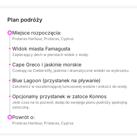
złotych plaż i zatoczek w kierunku lśniących wód
Green Bay, Twojego pierwszego przystanku na
kąpiel. Podczas gdy łódź porusza się wzdłuż
Plan podróży
wybrzeża, przepłyniesz obok nawiedzających ruin
miasta Famagusta, oferując rzadki i niezapomniany
Miejsce rozpoczęcia:
Protaras Harbour, Protaras, Cyprus
widok z morza.
Widok miasta Famagusta
Trasa prowadzi dalej na południe w kierunku
Zapierający dech w piersiach widok z wody.
naturalnych cudów Cape Greco, gdzie znajdują się
Cape Greco i jaskinie morskie
dramatyczne klify morskie, ukryte jaskinie i woda
Czekają na Ciebie klify, jaskinie i dramatyczne widoki na wybrzeżu.
jak z pocztówki. Drugi przystanek na kąpiel czeka
Blue Lagoon (przystanek na pływanie)
na Ciebie w Blue Lagoon, gdzie możesz zanurzyć
Zakotwicz w oszałamiającej turkusowej wodzie i wskocz do wody.
się w najczystszych wodach Cypru lub po prostu
Opcjonalny przystanek w zatoce Konnos
zrelaksować się na pokładzie z panoramicznym
Jeśli czas na to pozwoli, dodaj do swojego planu podróży spokojną
widokiem na wybrzeże.
zatoczkę.
Powrót o:
Dzięki dwóm przystankom na pływanie, wygodnemu
Protaras Harbour, Protaras, Cyprus
jachtowi i chwili na zwolnienie tempa, ten rejs
zapewnia połączenie akcji i relaksu — jest idealny