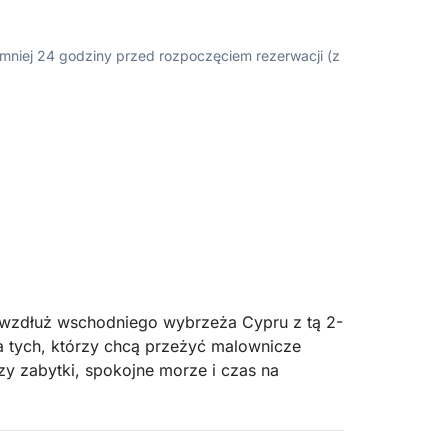
ajmniej 24 godziny przed rozpoczęciem rezerwacji (z
 wzdłuż wschodniego wybrzeża Cypru z tą 2-
la tych, którzy chcą przeżyć malownicze
czy zabytki, spokojne morze i czas na
podróż zaczyna się od widoku na piękną linię