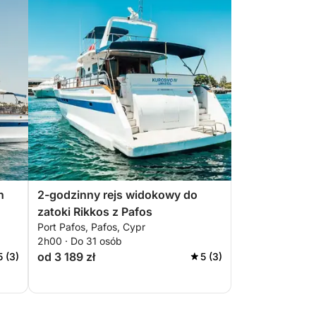
h
2-godzinny rejs widokowy do
zatoki Rikkos z Pafos
Port Pafos, Pafos, Cypr
2h00 · Do 31 osób
od 3 189 zł
5 (3)
5 (3)