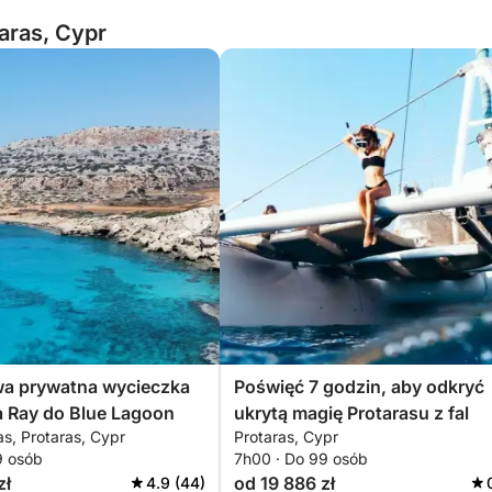
aras, Cypr
a prywatna wycieczka
Poświęć 7 godzin, aby odkryć
a Ray do Blue Lagoon
ukrytą magię Protarasu z fal
as, Protaras, Cypr
Protaras, Cypr
9 osób
7h00 · Do 99 osób
zł
od 19 886 zł
4.9 (44)