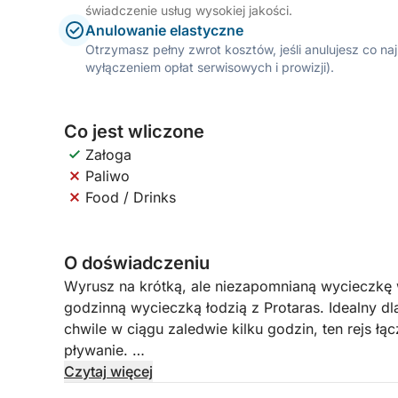
świadczenie usług wysokiej jakości.
Anulowanie elastyczne
Otrzymasz pełny zwrot kosztów, jeśli anulujesz co n
wyłączeniem opłat serwisowych i prowizji).
Co jest wliczone
Załoga
Paliwo
Food / Drinks
O doświadczeniu
Wyrusz na krótką, ale niezapomnianą wycieczkę
godzinną wycieczką łodzią z Protaras. Idealny d
chwile w ciągu zaledwie kilku godzin, ten rejs łą
pływanie.
Czytaj więcej
Wyruszając z spokojnej zatoki Green Bay, Twoja 