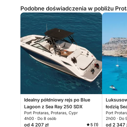
Podobne doświadczenia w pobliżu Prot
Idealny półdniowy rejs po Blue
Luksusow
Lagoon z Sea Ray 250 SDX
łodzią Se
Port Protaras, Protaras, Cypr
Port Protar
4h00 · Do 8 osób
2h00 · Do 
od 4 207 zł
od 2 347 
5 (1)