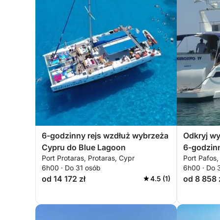
6-godzinny rejs wzdłuż wybrzeża
Odkryj w
Cypru do Blue Lagoon
6-godzinn
Port Protaras, Protaras, Cypr
Port Pafos,
6h00 · Do 31 osób
6h00 · Do 
od 14 172 zł
od 8 858 
4.5 (1)