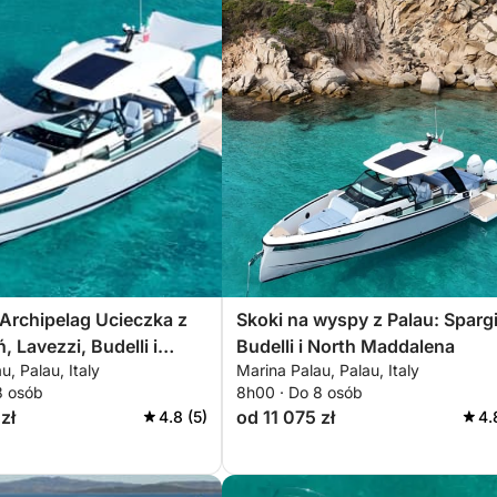
 Archipelag Ucieczka z
Skoki na wyspy z Palau: Spargi
, Lavezzi, Budelli i
Budelli i North Maddalena
u, Palau, Italy
Marina Palau, Palau, Italy
8 osób
8h00 · Do 8 osób
zł
od 11 075 zł
4.8 (5)
4.