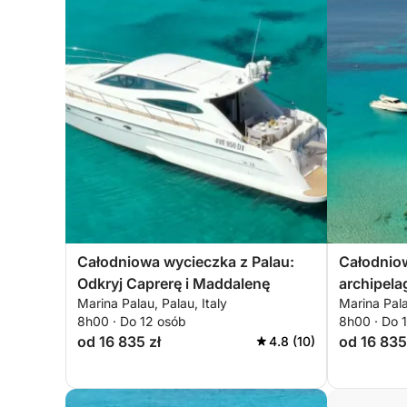
Całodniowa wycieczka z Palau:
Całodnio
Odkryj Caprerę i Maddalenę
archipela
Marina Palau, Palau, Italy
Marina Pala
Maddalena
8h00 · Do 12 osób
8h00 · Do 
od 16 835 zł
od 16 835
4.8 (10)