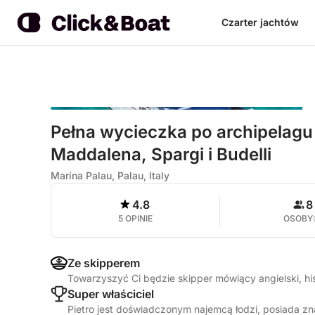
Czarter jachtów
Pełna wycieczka po archipelagu 
Maddalena, Spargi i Budelli
Marina Palau, Palau, Italy
4.8
8
5 OPINIE
OSOBY
Ze skipperem
Towarzyszyć Ci będzie skipper mówiący angielski, hi
Super właściciel
Pietro jest doświadczonym najemcą łodzi, posiada z