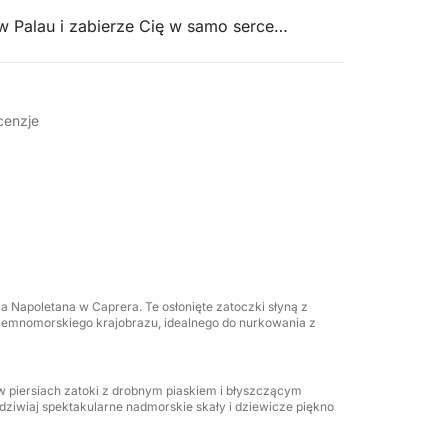
w Palau i zabierze Cię w samo serce
ycie pełne żywych kolorów, nietkniętej
ogą morską. Niezależnie od tego, czy szukasz
o relaksu, ta wycieczka oferuje wszystko.
cenzje
kierowania się w stronę spokojnej wyspy
stalicznie czystej wody. Stamtąd popłyniemy
telowe budynki i brukowane uliczki oferują
 Spargi możesz popływać, nurkować z rurką lub
ej odosobnionych plaż. Na koniec docieramy
j z nieziemskiej Spiaggia Rosa, legendarnej
ej magii archipelagu.
a Napoletana w Caprera. Te osłonięte zatoczki słyną z
dziemnomorskiego krajobrazu, idealnego do nurkowania z
zatrzymania się w lokalnej restauracji na
 owocami morza i regionalnymi specjałami,
mnomorskim otoczeniu.
 w piersiach zatoki z drobnym piaskiem i błyszczącym
dziwiaj spektakularne nadmorskie skały i dziewicze piękno
ortu, eksploracji i autentyczności. W