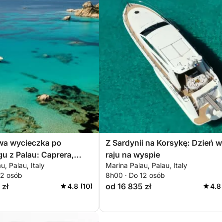
wa wycieczka po
Z Sardynii na Korsykę: Dzień w
gu z Palau: Caprera,
raju na wyspie
u, Palau, Italy
Marina Palau, Palau, Italy
, Spargi i Budelli
12 osób
8h00 · Do 12 osób
 zł
od 16 835 zł
4.8 (10)
4.8