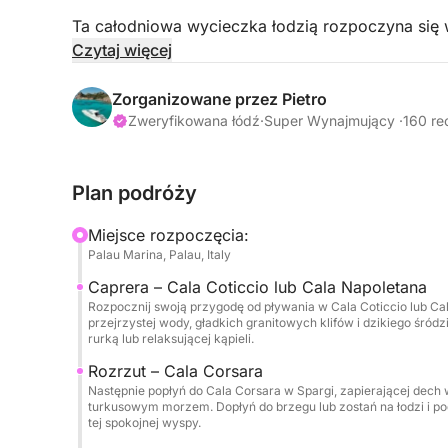
Ta całodniowa wycieczka łodzią rozpoczyna się 
archipelagu La Maddalena — niezapomniane przeż
Czytaj więcej
przyrody i ukrytych perełek dostępnych tylko dr
naturalnego piękna, przygody, czy chwili czysteg
Zorganizowane przez Pietro
Zweryfikowana łódź
·
Super Wynajmujący ·
160 re
Twój dzień zaczyna się od opuszczenia portu i s
Caprera, znanej z bujnych lasów sosnowych i kry
Plan podróży
do uroczego miasteczka La Maddalena, gdzie pas
odrobinę lokalnej historii i kultury. Następnie w
Miejsce rozpoczęcia:
po prostu wygrzewać się na słońcu na jednej z j
Palau Marina, Palau, Italy
do klejnotu koronnego — wyspy Budelli — słynące
Caprera – Cala Coticcio lub Cala Napoletana
różowej plaży, która stała się symbolem naturaln
Rozpocznij swoją przygodę od pływania w Cala Coticcio lub Cal
przejrzystej wody, gładkich granitowych klifów i dzikiego śró
W połowie dnia będziesz mieć również możliwość 
rurką lub relaksującej kąpieli.
wyspie, gdzie możesz rozkoszować się świeżymi
Rozrzut – Cala Corsara
wszystko serwowane w oszałamiającym śródzie
Następnie popłyń do Cala Corsara w Spargi, zapierającej dech
turkusowym morzem. Dopłyń do brzegu lub zostań na łodzi i po
tej spokojnej wyspy.
To, co wyróżnia tę wycieczkę, to połączenie komf