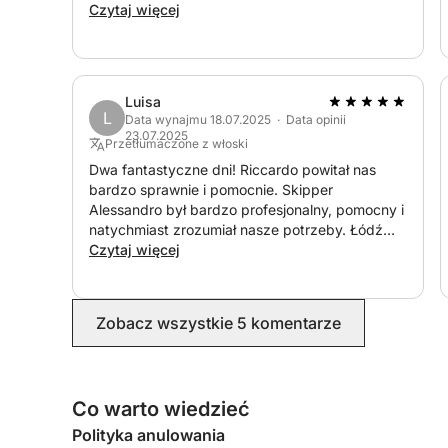
Gorąco polecam.
Czytaj więcej
Luisa
L
Data wynajmu 18.07.2025 · Data opinii
23.07.2025
Przetłumaczone z włoski
Dwa fantastyczne dni! Riccardo powitał nas
bardzo sprawnie i pomocnie. Skipper
Alessandro był bardzo profesjonalny, pomocny i
natychmiast zrozumiał nasze potrzeby. Łódź
była bardzo czysta i zadbana. Polecamy ją
Czytaj więcej
każdemu, kto chce zobaczyć wspaniałe miejsca
na pokładzie fantastycznej łodzi.
Zobacz wszystkie 5 komentarze
Co warto wiedzieć
Polityka anulowania