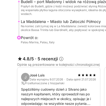
Budelli – port Madonny i widok na różową plaż
przeciwieństwie do większych, zatłoczonych wyc
Popłyń do Budelli, gdzie z łodzi możesz podziwiać słynną Różo
zrelaksowaną atmosferę z indywidualną obsługą z
się wspaniała płytka laguna otoczona wysepkami, idealna do pł
wodach.
Na pokładzie będziesz cieszyć się orzeźwiający
La Maddalena – Miasto lub Zatoczki Północy
robionymi koktajlami i świeżo przygotowanym l
Na koniec zatrzymaj się w La Maddalena: zwiedź kolorowe miast
okolice Bassa Trinita lub Giardinelli, aby popływać w spokojn
Łódź jest wyposażona w wysokiej jakości system 
sprzęt do nurkowania z rurką i deskę do pływania
Powrót o:
eksplorować pod powierzchnią i pod nią. To nie j
Palau Marina, Palau, Italy
wrażeń podróż przez najcenniejsze wyspy Sardyn
4.8/5
·
5 recenzji
Odkryj ukryte zatoczki, zanurz się w najbłękitni
pozostaną z Tobą na długo po zachodzie słońca 
Opinie są prezentowane w kolejności chronologicznej
José Luis
J
Data wynajmu 9.07.2026 · Data opinii 21.07.2026
Przetłumaczone z hiszpański
Spędziliśmy cudowny dzień z Silvano jako
naszym kapitanem, który oprowadził nas po
najlepszych miejscach w okolicy, opisując je i
odpowiadając na wszystkie nasze pytania.