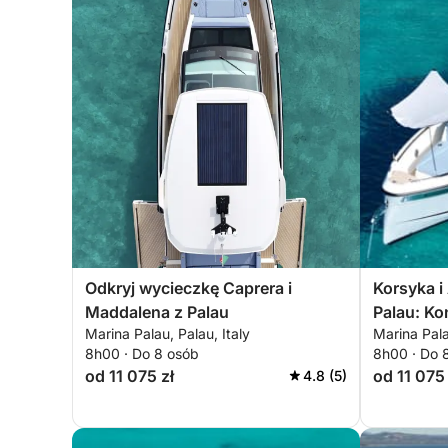
Odkryj wycieczkę Caprera i
Korsyka i
Maddalena z Palau
Palau: Koń
Marina Palau, Palau, Italy
Marina Pala
Spargi
8h00 · Do 8 osób
8h00 · Do 
od 11 075 zł
od 11 075 
4.8 (5)