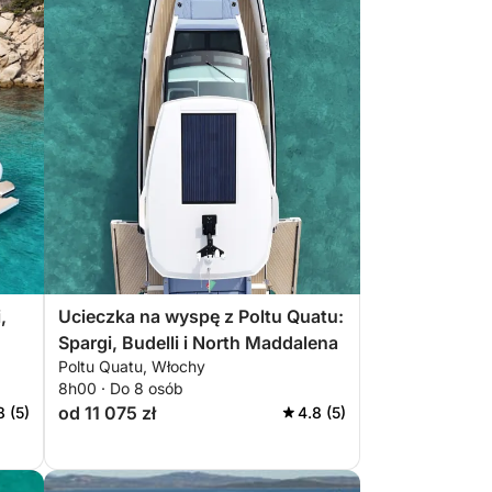
,
Ucieczka na wyspę z Poltu Quatu:
Spargi, Budelli i North Maddalena
Poltu Quatu, Włochy
8h00 · Do 8 osób
od 11 075 zł
8 (5)
4.8 (5)