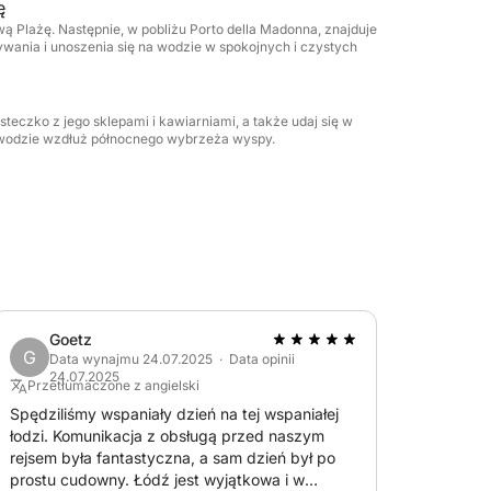
ę
ieczek, to kameralne doświadczenie oferuje
wą Plażę. Następnie, w pobliżu Porto della Madonna, znajduje
e strony załogi.
ywania i unoszenia się na wodzie w spokojnych i czystych
mi napojami bezalkoholowymi, ręcznie
unchem serwowanym na tle turkusowych wód.
eczko z jego sklepami i kawiarniami, a także udaj się w
ej wodzie wzdłuż północnego wybrzeża wyspy.
dźwiękowy, który tworzy nastrój, a także w
 na stojąco (SUP) dla tych, którzy chcą
est po prostu przejażdżka łodzią — to pełna
ii.
ejszych morzach i stwórz wspomnienia, które
nad archipelagiem.
Goetz
G
Data wynajmu 24.07.2025 · Data opinii
24.07.2025
Przetłumaczone z angielski
Spędziliśmy wspaniały dzień na tej wspaniałej
łodzi. Komunikacja z obsługą przed naszym
rejsem była fantastyczna, a sam dzień był po
prostu cudowny. Łódź jest wyjątkowa i w