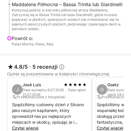
Następnie wycieczka kontynuuje na spokojniejszym,
Maddalena Północna – Bassa Trinita lub Giardinelli
bardziej surowym północnym wybrzeżu wyspy
Kontynuuj podróż w kierunku północnej strony Maddaleny.
Zatrzymaj się w Bassa Trinità lub Isola Giardinelli, gdzie możesz
Maddalena, gdzie dramatyczne klify i ukryte
popływać w płytkich, spokojnych wodach lub zrelaksować się na
zatoczki tworzą krajobraz, który wydaje się daleki
pięknych piaszczystych plażach, podziwiając zapierające dech w
piersiach widoki.
od tłumów. Tutaj możesz podziwiać panoramiczne
widoki, odkrywać spokojne brzegi lub po prostu
Powrót o:
zrelaksować się w spokojnej atmosferze tego
Palau Marina, Palau, Italy
nietkniętego zakątka archipelagu.
Jako idealny akcent końcowy, będziesz mieć
4.8/5
·
5 recenzji
możliwość skorzystania z postoju w restauracji na
Opinie są prezentowane w kolejności chronologicznej
jednej z wysp, gdzie możesz delektować się pyszną
José Luis
Goetz
kuchnią sardyńską w urokliwym wyspiarskim
J
G
Data wynajmu 9.07.2026 · Data opinii
Data wynajmu
otoczeniu. Od świeżych owoców morza po lokalne
21.07.2026
opinii 24.07.2
Przetłumaczone z hiszpański
Przetłumaczone z
specjały, ten posiłek dodaje smaku Twojemu dniu —
Spędziliśmy cudowny dzień z Silvano
Spędziliśmy wspan
gorąco polecamy, aby prawdziwie poczuć smak
jako naszym kapitanem, który
wspaniałej łodzi.
Morza Śródziemnego.
oprowadził nas po najlepszych
obsługą przed na
miejscach w okolicy, opisując je i
fantastyczna, a s
Idealna dla tych, którzy szukają spokojnego
odpowiadając na wszystkie nasze
Czytaj więcej
prostu cudowny. Ł
Czytaj więcej