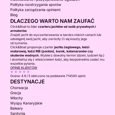
Polityka rozstrzygania sporów
Polityka zarządzania opiniami
Blog
DLACZEGO WARTO NAM ZAUFAĆ
Click&Boat to lider
czarteru jachtów od osób prywatnych i
armatorów.
Znajdź jacht do wyczarterowania w bardzo niskich cenach lub
udostępnij swój jacht, aby zwróciły Ci się koszty jego
utrzymania.
Click&Boat proponuje czarter
jachtu żeglowego, łodzi
motorowej, łodzi RIB (ponton), barek, katamaranów czy
skuterów wodnych.
Wybierz dowolny termin (dzień, tydzień itp.)
i skontaktuj się z właścicielem łodzi, aby bezpośrednio zadać mu
wszelkie pytania.
OPINIE KLIENTÓW
Ocena:
4.9 / 5
obliczono na podstawie 714540 opinii
DESTYNACJE
Chorwacja
Grecja
Włochy
Wyspy Kanaryjskie
Baleary
Sardynia