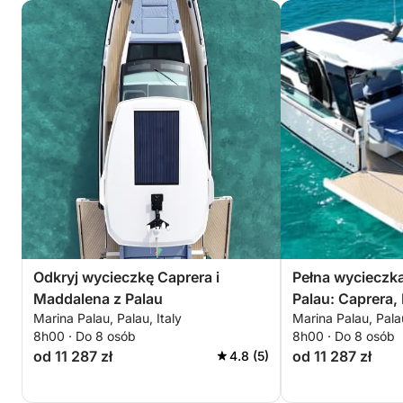
Odkryj wycieczkę Caprera i
Pełna wycieczka
Maddalena z Palau
Palau: Caprera,
Marina Palau, Palau, Italy
Marina Palau, Palau
Spargi i Budelli
8h00 · Do 8 osób
8h00 · Do 8 osób
od 11 287 zł
od 11 287 zł
4.8 (5)