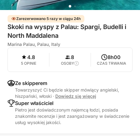
Zarezerwowano 5 razy w ciągu 24h
Skoki na wyspy z Palau: Spargi, Budelli i
North Maddalena
Marina Palau, Palau, Italy
4.8
8
8h00
5 OPINIE
OSOBY
CZAS TRWANIA
Ze skipperem
Towarzyszyć Ci będzie skipper mówiący angielski,
hiszpański, włoski
·
Dowiedz się więcej
Super właściciel
Pietro jest doświadczonym najemcą łodzi, posiada
znakomite recenzje i jest zaangażowany w świadczenie
usług wysokiej jakości.