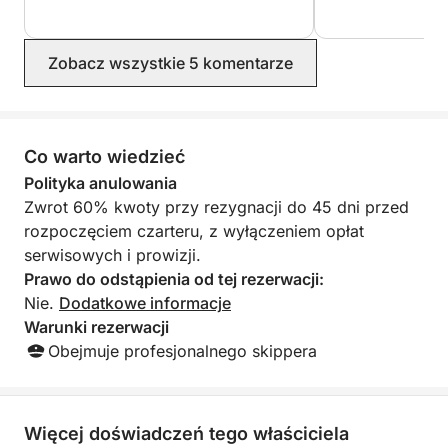
pytania. Gorąco polecam.
w świetnym stanie
odosobnienia, ta wycieczka oferuje idealny sposób
Alessandro, był pr
na połączenie się z naturą, chłonięcie zapierających
najlepsze miejsc
dech w piersiach widoków i cieszenie się pięknem
Zobacz wszystkie 5 komentarze
łodzi i był po pro
archipelagu La Maddalena we własnym tempie.
Dzieciaki uwielbia
wspaniały czas n
nie było zbyt wie
wrócimy i gorąco 
Co warto wiedzieć
jego załogę i łódź!
Polityka anulowania
Zwrot 60% kwoty przy rezygnacji do 45 dni przed
rozpoczęciem czarteru, z wyłączeniem opłat
serwisowych i prowizji.
Prawo do odstąpienia od tej rezerwacji:
Nie.
Dodatkowe informacje
Warunki rezerwacji
Obejmuje profesjonalnego skippera
Więcej doświadczeń tego właściciela