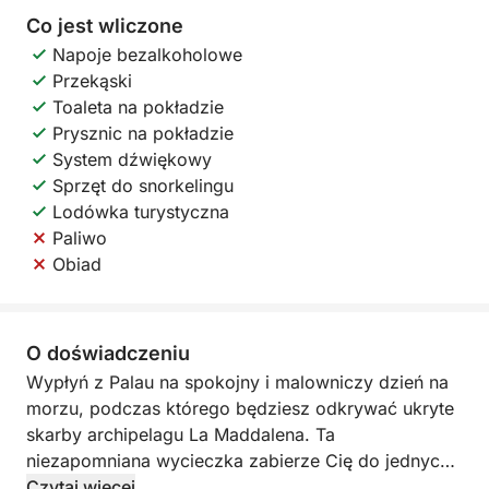
Co jest wliczone
Napoje bezalkoholowe
Przekąski
Toaleta na pokładzie
Prysznic na pokładzie
System dźwiękowy
Sprzęt do snorkelingu
Lodówka turystyczna
Paliwo
Obiad
O doświadczeniu
Wypłyń z Palau na spokojny i malowniczy dzień na
morzu, podczas którego będziesz odkrywać ukryte
skarby archipelagu La Maddalena. Ta
niezapomniana wycieczka zabierze Cię do jednych
z najbardziej spokojnych i zapierających dech w
Czytaj więcej