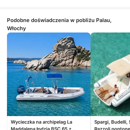
Podobne doświadczenia w pobliżu Palau,
Włochy
Wycieczka na archipelag La
Spargi, Budelli,
Maddalena łodzią BSC 65 z
Razzoli ponton