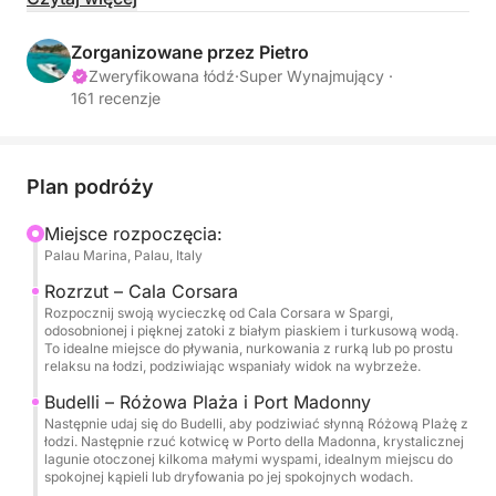
piersiach miejsc w regionie, oferując idealne
połączenie spokoju, naturalnego piękna i relaksu.
Zorganizowane przez Pietro
Zweryfikowana łódź
·
Super Wynajmujący ·
161 recenzje
Najpierw zatrzymamy się na Spargi, wyspie słynącej
z dziewiczych plaż i krystalicznie czystej wody.
Tutaj będziesz mieć okazję popływać w
odosobnionych zatoczkach, nurkować pośród
Plan podróży
tętniącego życiem życia morskiego lub po prostu
Miejsce rozpoczęcia:
wygrzewać się w słońcu na miękkim, złotym piasku
Palau Marina, Palau, Italy
— wszystko to w otoczeniu nietkniętego piękna
natury. Następnie przepłyniemy obok Budelli,
Rozrzut – Cala Corsara
Rozpocznij swoją wycieczkę od Cala Corsara w Spargi,
słynącego z legendarnej Różowej Plaży (Spiaggia
odosobnionej i pięknej zatoki z białym piaskiem i turkusową wodą.
Rosa), jednego z najbardziej kultowych i
To idealne miejsce do pływania, nurkowania z rurką lub po prostu
relaksu na łodzi, podziwiając wspaniały widok na wybrzeże.
malowniczych widoków Morza Śródziemnego.
Chociaż dostęp do plaży jest ograniczony, będziesz
Budelli – Różowa Plaża i Port Madonny
mieć niezrównany widok z łodzi, co sprawi, że
Następnie udaj się do Budelli, aby podziwiać słynną Różową Plażę z
łodzi. Następnie rzuć kotwicę w Porto della Madonna, krystalicznej
będzie to niezapomniany moment.
lagunie otoczonej kilkoma małymi wyspami, idealnym miejscu do
spokojnej kąpieli lub dryfowania po jej spokojnych wodach.