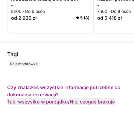
-
-
kierowcą (cały dzień, 8 godzin)
8h00 · Do 6 osób
7h00 · Do 8 osób
od 2 935 zł
od 5 418 zł
5 (8)
Tagi
Rejs motorówką
Czy znalazłeś wszystkie informacje potrzebne do
dokonania rezerwacji?
Tak, wszystko w porządku
/
Nie, czegoś brakuje