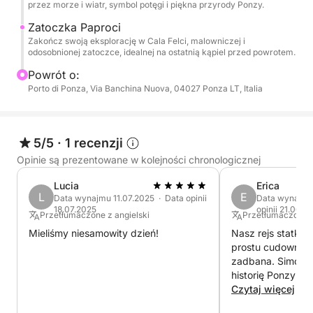
przez morze i wiatr, symbol potęgi i piękna przyrody Ponzy.
Zatoczka Paproci
Zakończ swoją eksplorację w Cala Felci, malowniczej i
odosobnionej zatoczce, idealnej na ostatnią kąpiel przed powrotem.
Powrót o:
Porto di Ponza, Via Banchina Nuova, 04027 Ponza LT, Italia
5/5
·
1 recenzji
Opinie są prezentowane w kolejności chronologicznej
Lucia
Erica
L
E
Data wynajmu 11.07.2025 · Data opinii
Data wynajmu
18.07.2025
opinii 21.06.2
Przetłumaczone z angielski
Przetłumaczone z
Mieliśmy niesamowity dzień!
Nasz rejs statkie
prostu cudowny! Ł
zadbana. Simone
historię Ponzy i 
ukryte skarby wy
Czytaj więcej
czas, aby pokaz