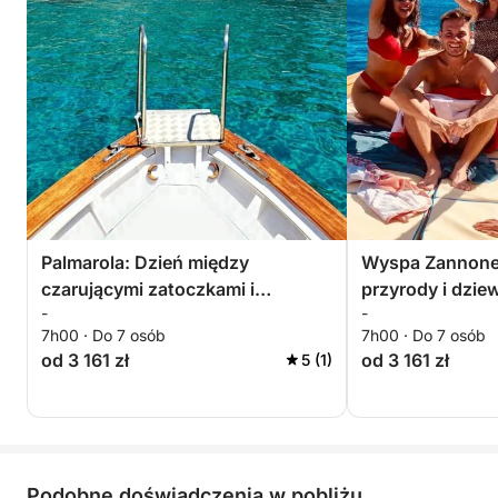
Palmarola: Dzień między
Wyspa Zannone:
czarującymi zatoczkami i
przyrody i dzi
-
-
majestatycznymi Faraglioni
7h00 · Do 7 osób
7h00 · Do 7 osób
od 3 161 zł
od 3 161 zł
5 (1)
Podobne doświadczenia w pobliżu