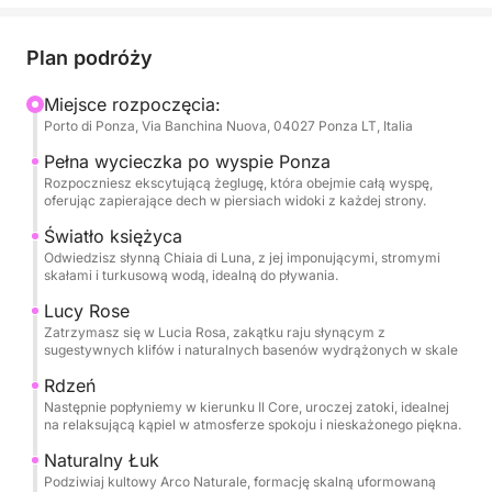
gdzie natura namalowała niezapomniane sceny z
białymi klifami, tajemniczymi jaskiniami i zatoczkami
Plan podróży
ze szmaragdową wodą. Ta wycieczka jest
przeznaczona dla tych, którzy chcą odkryć wyspę
Miejsce rozpoczęcia:
Porto di Ponza, Via Banchina Nuova, 04027 Ponza LT, Italia
w całej jej okazałości, z licznymi możliwościami
nurkowania, snorkelingu i relaksu w zatoczkach
Pełna wycieczka po wyspie Ponza
dostępnych tylko drogą morską. Każdy przystanek
Rozpoczniesz ekscytującą żeglugę, która obejmie całą wyspę,
oferując zapierające dech w piersiach widoki z każdej strony.
będzie okazją do podziwiania dziewiczego piękna
Ponzy, od jej naturalnych łuków po najsłynniejsze
Światło księżyca
Odwiedzisz słynną Chiaia di Luna, z jej imponującymi, stromymi
plaże, w atmosferze całkowitego relaksu i zabawy.
skałami i turkusową wodą, idealną do pływania.
Doświadczona załoga poprowadzi Cię w tej
Lucy Rose
podróży, gotowa podzielić się historiami i
Zatrzymasz się w Lucia Rosa, zakątku raju słynącym z
ciekawostkami na temat wyspy, zapewniając
sugestywnych klifów i naturalnych basenów wydrążonych w skale
niezapomniane i beztroskie doświadczenie.
Rdzeń
Następnie popłyniemy w kierunku Il Core, uroczej zatoki, idealnej
na relaksującą kąpiel w atmosferze spokoju i nieskażonego piękna.
Naturalny Łuk
Podziwiaj kultowy Arco Naturale, formację skalną uformowaną