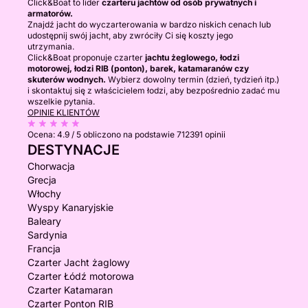
Click&Boat to lider
czarteru jachtów od osób prywatnych i
armatorów.
Znajdź jacht do wyczarterowania w bardzo niskich cenach lub
udostępnij swój jacht, aby zwróciły Ci się koszty jego
utrzymania.
Click&Boat proponuje czarter
jachtu żeglowego, łodzi
motorowej, łodzi RIB (ponton), barek, katamaranów czy
skuterów wodnych.
Wybierz dowolny termin (dzień, tydzień itp.)
i skontaktuj się z właścicielem łodzi, aby bezpośrednio zadać mu
wszelkie pytania.
OPINIE KLIENTÓW
Ocena:
4.9 / 5
obliczono na podstawie 712391 opinii
DESTYNACJE
Chorwacja
Grecja
Włochy
Wyspy Kanaryjskie
Baleary
Sardynia
Francja
Czarter Jacht żaglowy
Czarter Łódź motorowa
Czarter Katamaran
Czarter Ponton RIB