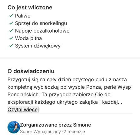
Co jest wliczone
Paliwo
Sprzęt do snorkelingu
Napoje bezalkoholowe
Woda pitna
System dźwiękowy
O doświadczeniu
Przygotuj się na cały dzień czystego cudu z naszą
kompletną wycieczką po wyspie Ponza, perle Wysp
Poncjańskich. Ta przygoda zabierze Cię do
eksploracji każdego ukrytego zakątka i każdej
kultowej zatoczki, dając Ci całkowite zanurzenie w
Czytaj więcej
krystalicznych wodach i zapierających dech w
piersiach krajobrazach, które czynią Ponzę
Zorganizowane przez Simone
wyjątkową. Wyobraź sobie żeglowanie wzdłuż
Super Wynajmujący ·
2 recenzje
postrzępionego, muśniętego słońcem wybrzeża,