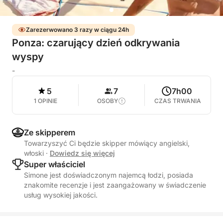
Zarezerwowano 3 razy w ciągu 24h
Ponza: czarujący dzień odkrywania
wyspy
-
5
7
7h00
1 OPINIE
OSOBY
CZAS TRWANIA
Ze skipperem
Towarzyszyć Ci będzie skipper mówiący angielski,
włoski
·
Dowiedz się więcej
Super właściciel
Simone jest doświadczonym najemcą łodzi, posiada
znakomite recenzje i jest zaangażowany w świadczenie
usług wysokiej jakości.