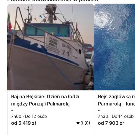
Raj na Błękicie: Dzień na łodzi
Rejs żaglówką 
między Ponzą i Palmarolą
Parmarolą – lun
-
-
7h00 · Do 12 osób
7h30 · Do 14 osób
od 5 419 zł
od 7 903 zł
0 (0)