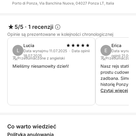
Porto di Ponza, Via Banchina Nuova, 04027 Ponza LT, Italia
5/5
·
1 recenzji
Opinie są prezentowane w kolejności chronologicznej
Lucia
Erica
L
E
Data wynajmu 11.07.2025 · Data opinii
Data wynajmu
18.07.2025
opinii 21.06.2
Przetłumaczone z angielski
Przetłumaczone z
Mieliśmy niesamowity dzień!
Nasz rejs statkie
prostu cudowny! Ł
zadbana. Simone
historię Ponzy i 
ukryte skarby wy
Czytaj więcej
czas, aby pokaz
nachylenia niektó
skalnych! Świetnie
gorąco polecamy
Co warto wiedzieć
Polityka anulowania