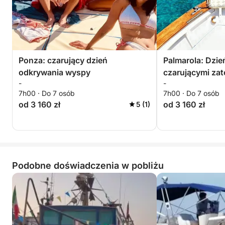
Ponza: czarujący dzień
Palmarola: Dzie
odkrywania wyspy
czarującymi zat
-
-
majestatycznymi
7h00 · Do 7 osób
7h00 · Do 7 osób
od 3 160 zł
od 3 160 zł
5 (1)
Podobne doświadczenia w pobliżu