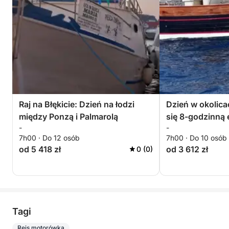
Raj na Błękicie: Dzień na łodzi
Dzień w okolica
między Ponzą i Palmarolą
się 8-godzinną 
-
-
pokładzie łodzi
7h00 · Do 12 osób
7h00 · Do 10 osób
od 5 418 zł
od 3 612 zł
0 (0)
Tagi
Rejs motorówką