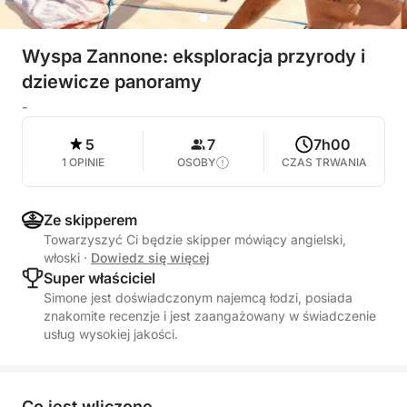
Wyspa Zannone: eksploracja przyrody i
dziewicze panoramy
-
5
7
7h00
1 OPINIE
OSOBY
CZAS TRWANIA
Ze skipperem
Towarzyszyć Ci będzie skipper mówiący angielski,
włoski
·
Dowiedz się więcej
Super właściciel
Simone jest doświadczonym najemcą łodzi, posiada
znakomite recenzje i jest zaangażowany w świadczenie
usług wysokiej jakości.
Co jest wliczone