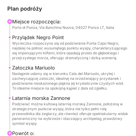
wyspę, w tym jej słynnej populacji muflonów.
Plan podróży
Zannone jest chronioną wyspą, częścią Parku
Narodowego Circeo, a jej zwiedzanie oznacza
Miejsce rozpoczęcia:
Porto di Ponza, Via Banchina Nuova, 04027 Ponza LT, Italia
zanurzenie się w pierwotnym środowisku, z dala od
szaleństwa, gdzie natura ukazuje się w całej swojej
Przylądek Negro Point
potędze i wspaniałości. Ta wycieczka jest idealna
Wycieczka rozpoczyna się od podziwiania Punta Capo Negro,
najdalej na północ wysuniętego punktu wyspy, charakteryzującego
dla tych, którzy szukają głębokiego relaksu
się imponującymi klifami, które opadają prosto do głębokiego i
połączonego z ekscytacją odkrywania sekretnych
przejrzystego morza, oferując dramatyczną i dziką scenerię.
zakątków i zapierających dech w piersiach
Zatoczka Mariuolo
widoków. Na pokładzie nasza doświadczona załoga
Następnie udamy się w kierunku Cala del Mariuolo, ukrytej i
zachwycającej zatoczki, idealnej na orzeźwiający przystanek i
poprowadzi Cię przez tę przygodę, zapewniając
podziwianie nieskażonego piękna jej krystalicznie czystych wód.
Twój komfort i bezpieczeństwo, podczas gdy Ty
To idealne miejsce na spokojną kąpiel z dala od zgiełku.
będziesz cieszyć się każdą chwilą tej wyjątkowej
Latarnia morska Zannone
wyprawy.
Podziwiać można kultową latarnię morską Zannone, położoną w
strategicznym punkcie wyspy, która nie tylko pełni rolę
przewodnika dla żeglarzy, ale również oferuje spektakularny widok
panoramiczny na wybrzeże i otaczający archipelag, prawdziwy
symbol wyspy.
Powrót o: