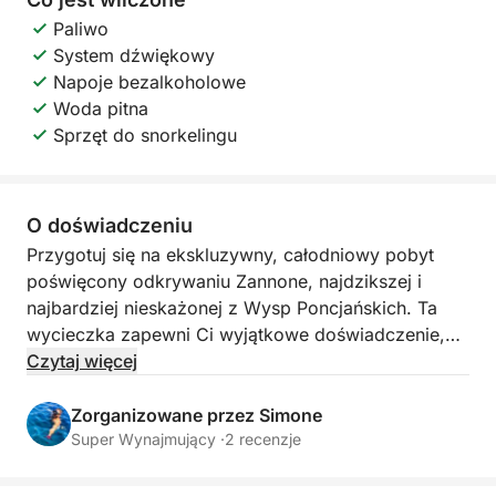
Paliwo
System dźwiękowy
Napoje bezalkoholowe
Woda pitna
Sprzęt do snorkelingu
O doświadczeniu
Przygotuj się na ekskluzywny, całodniowy pobyt
poświęcony odkrywaniu Zannone, najdzikszej i
najbardziej nieskażonej z Wysp Poncjańskich. Ta
wycieczka zapewni Ci wyjątkowe doświadczenie,
zabierając Cię do niemal niezbadanego raju
Czytaj więcej
przyrodniczego, gdzie panuje spokój i piękno
natury. Wyobraź sobie żeglowanie wzdłuż skalistych
Zorganizowane przez Simone
i majestatycznych wybrzeży, skąpanych w
Super Wynajmujący ·
2 recenzje
krystalicznym morzu, z możliwością dostrzeżenia
bogatej fauny morskiej i lądowej zamieszkującej