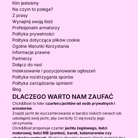
Kim jesteśmy
Na czym to polega?
Z prasy
Wynajmij swoją łódź
Profesjonalni armatorzy
Polityka prywatności
Polityka dotycząca plików cookie
Ogólne Warunki Korzystania
Informacje prawne
Partnerzy
Dołącz do nas!
Indeksowanie i pozycjonowanie ogłoszeń
Polityka rozstrzygania sporów
Polityka zarządzania opiniami
Blog
DLACZEGO WARTO NAM ZAUFAĆ
Click&Boat to lider
czarteru jachtów od osób prywatnych i
armatorów.
Znajdź jacht do wyczarterowania w bardzo niskich cenach lub
udostępnij swój jacht, aby zwróciły Ci się koszty jego
utrzymania.
Click&Boat proponuje czarter
jachtu żeglowego, łodzi
motorowej, łodzi RIB (ponton), barek, katamaranów czy
skuterów wodnych.
Wybierz dowolny termin (dzień, tydzień itp.)