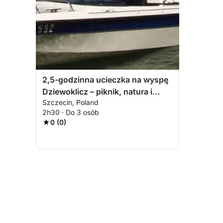
2,5-godzinna ucieczka na wyspę
Dziewoklicz – piknik, natura i
Szczecin, Poland
czysty relaks
2h30 · Do 3 osób
0 (0)