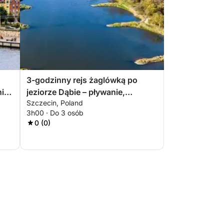
3-godzinny rejs żaglówką po
nic
jeziorze Dąbie – pływanie,
Szczecin, Poland
żeglowanie i relaks
3h00 · Do 3 osób
0 (0)