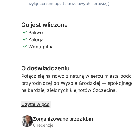
wyłączeniem opłat serwisowych i prowizji).
Co jest wliczone
Paliwo
Załoga
Woda pitna
O doświadczeniu
Połącz się na nowo z naturą w sercu miasta podc
przyrodniczej po Wyspie Grodzkiej — spokojnego
najbardziej zielonych klejnotów Szczecina.
Wejdź na pokład i popłyń wokół Wyspy Grodzkiej
Czytaj więcej
otoczonego życiem miejskim. Podczas gdy łódź d
Twój przewodnik podzieli się fascynującymi histor
Zorganizowane przez kbm
ekologicznym wyspy. Dowiedz się o lokalnych ga
0 recenzje