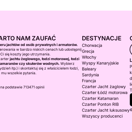
ARTO NAM ZAUFAĆ
DESTYNACJE
teru jachtów od osób prywatnych i armatorów.
Chorwacja
erowania w bardzo niskich cenach lub udostępnij
Grecja
 Ci się koszty jego utrzymania.
Włochy
zarter
jachtu żeglowego, łodzi motorowej, łodzi
L
Wyspy Kanaryjskie
katamaranów czy skuterów wodnych.
Wybierz
P
dzień itp.) i skontaktuj się z właścicielem łodzi,
Baleary
k
 mu wszelkie pytania.
Sardynia
d
Francja
l
Czarter Jacht żaglowy
 na podstawie 713471 opinii
T
Czarter Łódź motorowa
Czarter Katamaran
Czarter Ponton RIB
Czarter Jacht luksusowy
©
Wszyscy producenci