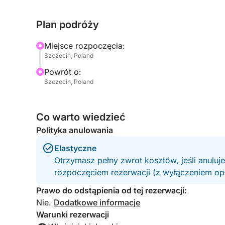
tym, jak ta wyspa stała się naturalnym sanktuari
Plan podróży
Na pokładzie zapewniamy lornetki, dzięki cze
dziką przyrodę małych rzek i podziwiać nietknięte
Miejsce rozpoczęcia:
jesteś miłośnikiem natury, ciekawym podróżnikie
Szczecin, Poland
ta wycieczka jest szansą na zwolnienie tempa i d
Powrót o:
Szczecin, Poland
W cenie jest woda butelkowana, która zapewni Ci
bezpieczne, stabilne i intymne otoczenie — idea
odkrywców.
Co warto wiedzieć
Polityka anulowania
To coś więcej niż wycieczka krajoznawcza — to 
Elastyczne
Zarezerwuj miejsce już dziś i poznaj dzikie serc
Otrzymasz pełny zwrot kosztów, jeśli anuluj
rozpoczęciem rezerwacji (z wyłączeniem opła
Prawo do odstąpienia od tej rezerwacji:
Nie.
Dodatkowe informacje
Warunki rezerwacji