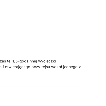
zas tej 1,5-godzinnej wycieczki
 i otwierającego oczy rejsu wokół jednego z
, wyjątkowego obszaru dzikiej przyrody
elikatnie porusza się po cichych wodach,
iami o florze, faunie i znaczeniu
tunkach ptaków, sezonowych roślinach i o