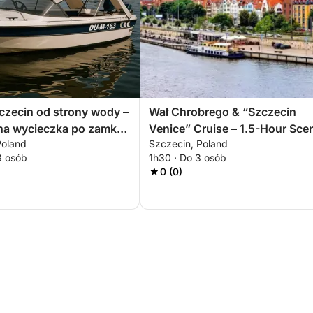
czecin od strony wody –
Wał Chrobrego & “Szczecin
na wycieczka po zamku i
Venice” Cruise – 1.5-Hour Sce
Poland
Szczecin, Poland
Experience
3 osób
1h30 · Do 3 osób
0 (0)