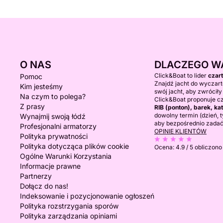
O NAS
DLACZEGO W
Click&Boat to lider
czar
Pomoc
Znajdź jacht do wyczart
Kim jesteśmy
swój jacht, aby zwróciły
Na czym to polega?
Click&Boat proponuje c
Z prasy
RIB (ponton), barek, 
dowolny termin (dzień, ty
Wynajmij swoją łódź
aby bezpośrednio zadać
Profesjonalni armatorzy
OPINIE KLIENTÓW
Polityka prywatności
Polityka dotycząca plików cookie
Ocena:
4.9 / 5
obliczono
Ogólne Warunki Korzystania
Informacje prawne
Partnerzy
Dołącz do nas!
Indeksowanie i pozycjonowanie ogłoszeń
Polityka rozstrzygania sporów
Polityka zarządzania opiniami