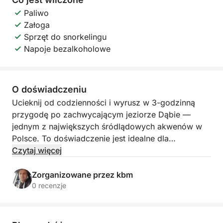
Paliwo
Załoga
Sprzęt do snorkelingu
Napoje bezalkoholowe
O doświadczeniu
Ucieknij od codzienności i wyrusz w 3-godzinną
przygodę po zachwycającym jeziorze Dąbie —
jednym z największych śródlądowych akwenów w
Polsce. To doświadczenie jest idealne dla
miłośników przyrody, przyjaciół lub rodzin, które
Czytaj więcej
chcą się zrelaksować, popływać i cieszyć się
spokojnym kawałkiem Szczecina z nowej
Zorganizowane przez kbm
perspektywy.
0 recenzje
Twoja podróż zaczyna się, gdy podnosimy żagle i
suniemy po spokojnych wodach Jeziora Dąbie.