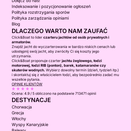
Dołącz do nas!
Indeksowanie i pozycjonowanie ogłoszeń
Polityka rozstrzygania sporów
Polityka zarządzania opiniami
Blog
DLACZEGO WARTO NAM ZAUFAĆ
Click&Boat to lider
czarteru jachtów od osób prywatnych i
armatorów.
Znajdź jacht do wyczarterowania w bardzo niskich cenach lub
udostępnij swój jacht, aby zwróciły Ci się koszty jego
utrzymania.
Click&Boat proponuje czarter
jachtu żeglowego, łodzi
motorowej, łodzi RIB (ponton), barek, katamaranów czy
skuterów wodnych.
Wybierz dowolny termin (dzień, tydzień itp.)
i skontaktuj się z właścicielem łodzi, aby bezpośrednio zadać mu
wszelkie pytania.
OPINIE KLIENTÓW
Ocena:
4.9 / 5
obliczono na podstawie 713471 opinii
DESTYNACJE
Chorwacja
Grecja
Włochy
Wyspy Kanaryjskie
Baleary