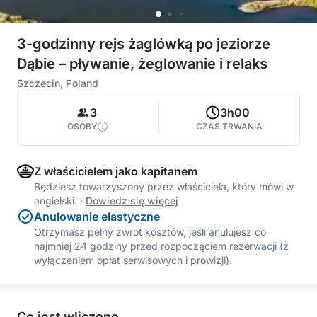
3-godzinny rejs żaglówką po jeziorze
Dąbie – pływanie, żeglowanie i relaks
Szczecin, Poland
3
3h00
OSOBY
CZAS TRWANIA
Z właścicielem jako kapitanem
Będziesz towarzyszony przez właściciela, który mówi w
angielski.
·
Dowiedz się więcej
Anulowanie elastyczne
Otrzymasz pełny zwrot kosztów, jeśli anulujesz co
najmniej 24 godziny przed rozpoczęciem rezerwacji (z
wyłączeniem opłat serwisowych i prowizji).
Co jest wliczone