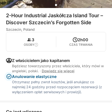
2-Hour Industrial Jaskółcza Island Tour –
Discover Szczecin’s Forgotten Side
Szczecin, Poland
3
2h00
OSOBY
CZAS TRWANIA
Z właścicielem jako kapitanem
Będziesz towarzyszony przez właściciela, który mówi w
angielski, polski.
·
Dowiedz się więcej
Anulowanie elastyczne
Otrzymasz pełny zwrot kosztów, jeśli anulujesz co
najmniej 24 godziny przed rozpoczęciem rezerwacji (z
wyłączeniem opłat serwisowych i prowizji).
Co jest wliczone