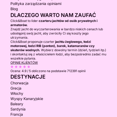
Polityka zarządzania opiniami
Blog
DLACZEGO WARTO NAM ZAUFAĆ
Click&Boat to lider
czarteru jachtów od osób prywatnych i
armatorów.
Znajdź jacht do wyczarterowania w bardzo niskich cenach lub
udostępnij swój jacht, aby zwróciły Ci się koszty jego
utrzymania.
Click&Boat proponuje czarter
jachtu żeglowego, łodzi
motorowej, łodzi RIB (ponton), barek, katamaranów czy
skuterów wodnych.
Wybierz dowolny termin (dzień, tydzień itp.)
i skontaktuj się z właścicielem łodzi, aby bezpośrednio zadać mu
wszelkie pytania.
OPINIE KLIENTÓW
Ocena:
4.9 / 5
obliczono na podstawie 712391 opinii
DESTYNACJE
Chorwacja
Grecja
Włochy
Wyspy Kanaryjskie
Baleary
Sardynia
Francja