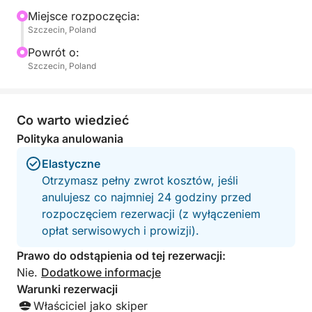
spostrzeżeniami na temat boomu przemysłowego,
Miejsce rozpoczęcia:
Szczecin, Poland
który kiedyś definiował nabrzeże Szczecina. Od
starych dźwigów i opuszczonych magazynów po
Powrót o:
ukryte zakątki stoczni, zobaczysz stronę miasta, do
Szczecin, Poland
której dociera niewielu turystów.
Hellwig Poros / Rockstar 101 oferuje elegancką i
Co warto wiedzieć
wygodną przejażdżkę, wyposażoną we wszystkie
Polityka anulowania
niezbędne urządzenia bezpieczeństwa dla
Elastyczne
bezpiecznej podróży. Na pokładzie ciesz się świeżo
Otrzymasz pełny zwrot kosztów, jeśli
parzoną kawą, podziwiając kontrast między
anulujesz co najmniej 24 godziny przed
surowym dziedzictwem przemysłowym a cichym
rozpoczęciem rezerwacji (z wyłączeniem
pięknem otaczających dróg wodnych.
opłat serwisowych i prowizji).
Idealna dla miejskich odkrywców, fotografów lub
Prawo do odstąpienia od tej rezerwacji:
każdego, kto jest ciekawy historii Szczecina, ta
Nie.
Dodatkowe informacje
wycieczka jest zarówno edukacyjna, jak i
Warunki rezerwacji
wciągająca. To nie tylko przejażdżka łodzią — to
Właściciel jako skiper