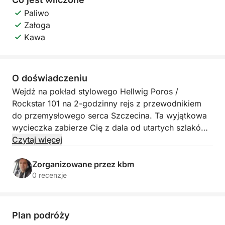
Paliwo
Załoga
Kawa
O doświadczeniu
Wejdź na pokład stylowego Hellwig Poros /
Rockstar 101 na 2-godzinny rejs z przewodnikiem
do przemysłowego serca Szczecina. Ta wyjątkowa
wycieczka zabierze Cię z dala od utartych szlaków,
aby odkryć Wyspę Jaskółczą, niegdyś tętniące
Czytaj więcej
życiem centrum przemysłu stoczniowego i handlu
morskiego — obecnie fascynujące, klimatyczne
Zorganizowane przez kbm
przypomnienie pracowitej przeszłości miasta.
0 recenzje
Twoja podróż rozpoczyna się na spokojnych
wodach Odry, gdy udajemy się na wyspę. Po
Plan podróży
drodze Twój przewodnik podzieli się historiami i