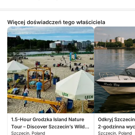
okno na duszę miasta.
Miejsca są ograniczone, więc nie przegap okazji,
Więcej doświadczeń tego właściciela
aby zwiedzić Wyspę Jaskółczą z wody.
Zarezerwuj wycieczkę już dziś i odkryj ukryty
przemysłowy urok Szczecina jak nigdy dotąd.
1.5-Hour Grodzka Island Nature
Odkryj Szczecin
Tour – Discover Szczecin’s Wild
2-godzinna wyc
Szczecin, Poland
Szczecin, Poland
Side
wyspie