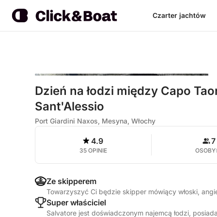
Czarter jachtów
Dzień na łodzi między Capo Taorm
Sant'Alessio
Port Giardini Naxos, Mesyna, Włochy
4.9
7
35 OPINIE
OSOBY
Ze skipperem
Towarzyszyć Ci będzie skipper mówiący włoski, angi
Super właściciel
Salvatore jest doświadczonym najemcą łodzi, posiad