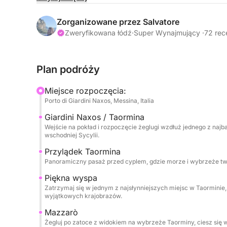
Rejs rozpoczyna się w kierunku Capo Taormina i I
wybrzeża, gdzie krystalicznie czyste morze sp
Zorganizowane przez Salvatore
krajobrazem. Wybrzeże oferuje tu intensywne kol
Zweryfikowana łódź
·
Super Wynajmujący ·
72 rec
kąpiel lub relaks w morzu.
Plan podróży
Rejs kontynuuje w kierunku Mazzarò i wspaniałej Z
Zatoka Syren, ekskluzywnego i wyrafinowanego za
Miejsce rozpoczęcia:
zatoki. Czyste wody i ustronne położenie sprawia
Porto di Giardini Naxos, Messina, Italia
sugestywny w ciągu dnia.
Giardini Naxos / Taormina
Wejście na pokład i rozpoczęcie żeglugi wzdłuż jednego z naj
W końcu docieramy do Sant'Alessio, mijając malo
wschodniej Sycylii.
atmosfery. Wycieczka obejmuje postoje na pływan
Przylądek Taormina
po całym dniu poświęconym odkrywaniu najpiękn
Panoramiczny pasaż przed cyplem, gdzie morze i wybrzeże twor
Piękna wyspa
Zatrzymaj się w jednym z najsłynniejszych miejsc w Taorminie,
wyjątkowych krajobrazów.
Mazzarò
Żegluj po zatoce z widokiem na wybrzeże Taorminy, ciesz się