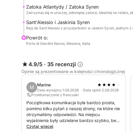
Zatoka Atlantydy / Zatoka Syren
Zatrzymaj się w uroczej, osłoniętej zatoce, idealnej na relaks,
Sant'Alessio i Jaskinia Syren
Rejs do Sant'Alessio z przystankiem w Jaskini Syren, jednym z
Powrót o:
Porto di Giardini Naxos, Messina, Italia
4.9/5
·
35 recenzji
Opinie są prezentowane w kolejności chronologicznej
Marine
M
Data wynajmu 1.08.2026 · Data opinii 2.08.2026
Przetłumaczone z francuski
Początkowa komunikacja była bardzo prosta,
pomimo kilku pytań z naszej strony, na które nie
otrzymaliśmy odpowiedzi. Na miejscu
wyjaśnienia były udzielane bardzo szybko, bez
czasu na zapoznanie się z sytuacją lub pytania.
Czytaj więcej
Na koniec poproszono o zapłatę za paliwo bez