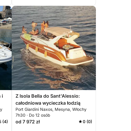
 i
Z Isola Bella do Sant'Alessio:
całodniowa wycieczka łodzią
hy
Port Giardini Naxos, Mesyna, Włochy
7h30 · Do 12 osób
od 7 972 zł
5 (4)
0 (0)