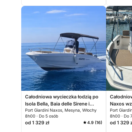
Całodniowa wycieczka łodzią po
Całodniow
Isola Bella, Baia delle Sirene i
Naxos wz
Port Giardini Naxos, Mesyna, Włochy
Port Giard
Sant'Alessio
8h00 · Do 5 osób
8h00 · Do 
od 1 329 zł
od 1 329 z
4.9 (16)