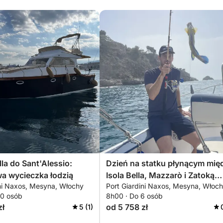
lla do Sant'Alessio:
Dzień na statku płynącym mię
a wycieczka łodzią
Isola Bella, Mazzarò i Zatoką
ini Naxos, Mesyna, Włochy
Port Giardini Naxos, Mesyna, Włoc
Syren.
10 osób
8h00 · Do 6 osób
zł
od 5 758 zł
5 (1)