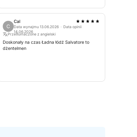
Cal
C
Data wynajmu 13.06.2026 · Data opinii
14.06.2026
Przetłumaczone z angielski
Doskonały na czas Ładna łódź Salvatore to
dżentelmen