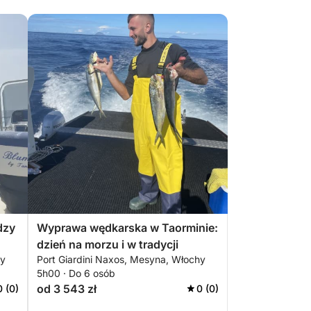
dzy
Wyprawa wędkarska w Taorminie:
dzień na morzu i w tradycji
hy
Port Giardini Naxos, Mesyna, Włochy
5h00 · Do 6 osób
od 3 543 zł
0 (0)
0 (0)