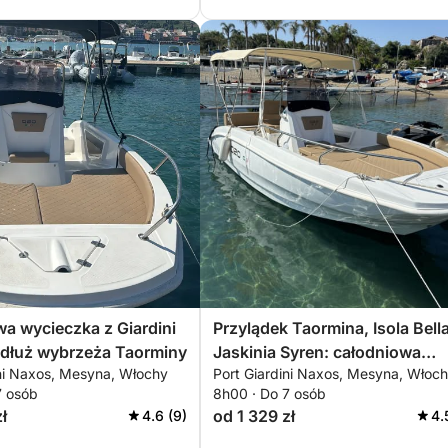
a wycieczka z Giardini
Przylądek Taormina, Isola Bella
dłuż wybrzeża Taorminy
Jaskinia Syren: całodniowa
ini Naxos, Mesyna, Włochy
Port Giardini Naxos, Mesyna, Włoc
wycieczka
7 osób
8h00 · Do 7 osób
ł
od 1 329 zł
4.6 (9)
4.