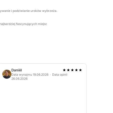
 pływanie i podziwianie uroków wybrzeża.
 najbardziej fascynujących miejsc
Daniël
Data wynajmu 19.06.2026 · Data opinii
26.06.2026