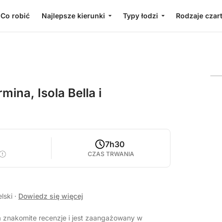
Co robić
Najlepsze kierunki
Typy łodzi
Rodzaje czar
ina, Isola Bella i
7h30
CZAS TRWANIA
elski
·
Dowiedz się więcej
a znakomite recenzje i jest zaangażowany w