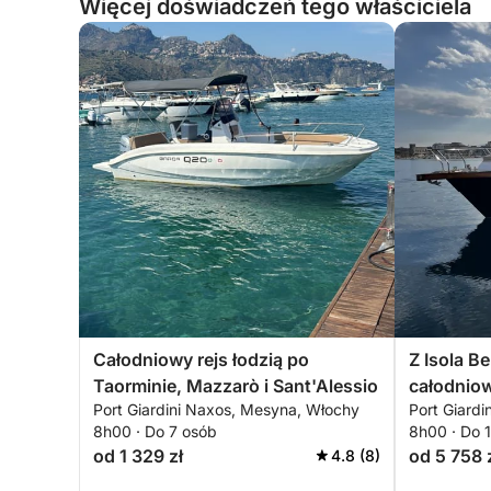
Więcej doświadczeń tego właściciela
Całodniowy rejs łodzią po
Z Isola Be
Taorminie, Mazzarò i Sant'Alessio
całodniow
Port Giardini Naxos, Mesyna, Włochy
Port Giard
8h00 · Do 7 osób
8h00 · Do 
od 1 329 zł
od 5 758 
4.8 (8)