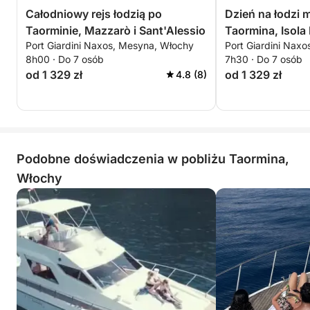
Całodniowy rejs łodzią po
Dzień na łodzi 
Taorminie, Mazzarò i Sant'Alessio
Taormina, Isola B
Port Giardini Naxos, Mesyna, Włochy
Port Giardini Nax
Sant'Alessio
8h00 · Do 7 osób
7h30 · Do 7 osób
od 1 329 zł
od 1 329 zł
4.8 (8)
Podobne doświadczenia w pobliżu Taormina,
Włochy