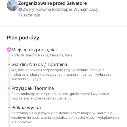
chcą spędzić cały dzień, ciesząc się morzem,
Zorganizowane przez Salvatore
relaksem i niezapomnianymi widokami.
Zweryfikowana łódź
·
Super Wynajmujący ·
72 recenzje
Rejs rozpoczyna się w kierunku Capo Taormina i
Isola Bella, kultowych symboli tego wybrzeża, gdzie
krystalicznie czyste morze spotyka się z
Plan podróży
dramatycznym i ponadczasowym krajobrazem.
Miejsce rozpoczęcia:
Wybrzeże oferuje tu intensywne kolory, malownicze
Porto di Giardini Naxos, Messina, Italia
zatoczki i idealne widoki na kąpiel lub relaks w
morzu.
Giardini Naxos / Taormina
Wejście na pokład i rozpoczęcie żeglugi wzdłuż jednego z
najbardziej charakterystycznych i panoramicznych wybrzeży
Rejs kontynuuje w kierunku Mazzarò i wspaniałej
wschodniej Sycylii.
Zatoki Atlantyckiej, znanej również jako Zatoka
Przylądek Taormina
Syren, ekskluzywnego i wyrafinowanego zakątka,
Panoramiczny pasaż przed cyplem, gdzie morze i wybrzeże
gdzie natura łączy się z elegancją zatoki. Czyste
tworzą eleganckie i spektakularne tło.
wody i ustronne położenie sprawiają, że ten
Piękna wyspa
przystanek jest szczególnie sugestywny w ciągu
Zatrzymaj się w jednym z najsłynniejszych miejsc w Taorminie,
idealnym do podziwiania krystalicznie czystej wody i wyjątkowych
dnia.
krajobrazów.