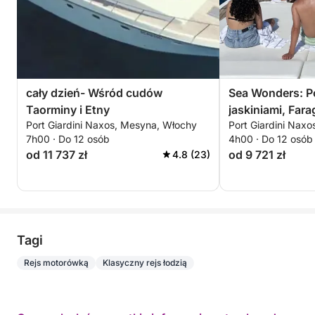
cały dzień- Wśród cudów
Sea Wonders: P
Taorminy i Etny
jaskiniami, Farag
Port Giardini Naxos, Mesyna, Włochy
Port Giardini Nax
nurkowaniem w 
7h00 · Do 12 osób
4h00 · Do 12 osób
od 11 737 zł
od 9 721 zł
4.8 (23)
Tagi
Rejs motorówką
Klasyczny rejs łodzią