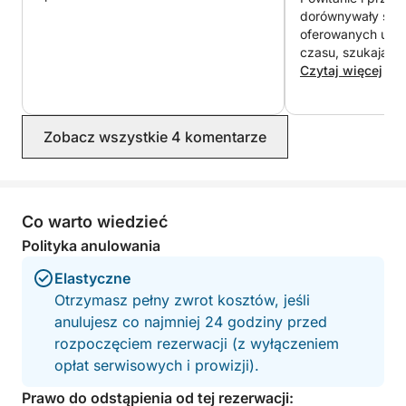
dorównywały sta
oferowanych usłu
czasu, szukając 
cumowania, bez 
Czytaj więcej
strony personelu
pośpieszna, a na 
żadnej pomocy w
Zobacz wszystkie 4 komentarze
wypadkach, tylko
turystyczna bez
chłodzących. Atra
stosunku do jako
usług. Jestem tr
Co warto wiedzieć
doświadczyłem o 
Polityka anulowania
atrakcji gdzie indz
Elastyczne
Otrzymasz pełny zwrot kosztów, jeśli
anulujesz co najmniej 24 godziny przed
rozpoczęciem rezerwacji (z wyłączeniem
opłat serwisowych i prowizji).
Prawo do odstąpienia od tej rezerwacji: