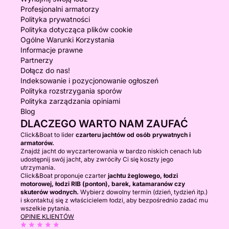
Profesjonalni armatorzy
Polityka prywatności
Polityka dotycząca plików cookie
Ogólne Warunki Korzystania
Informacje prawne
Partnerzy
Dołącz do nas!
Indeksowanie i pozycjonowanie ogłoszeń
Polityka rozstrzygania sporów
Polityka zarządzania opiniami
Blog
DLACZEGO WARTO NAM ZAUFAĆ
Click&Boat to lider
czarteru jachtów od osób prywatnych i
armatorów.
Znajdź jacht do wyczarterowania w bardzo niskich cenach lub
udostępnij swój jacht, aby zwróciły Ci się koszty jego
utrzymania.
Click&Boat proponuje czarter
jachtu żeglowego, łodzi
motorowej, łodzi RIB (ponton), barek, katamaranów czy
skuterów wodnych.
Wybierz dowolny termin (dzień, tydzień itp.)
i skontaktuj się z właścicielem łodzi, aby bezpośrednio zadać mu
wszelkie pytania.
OPINIE KLIENTÓW