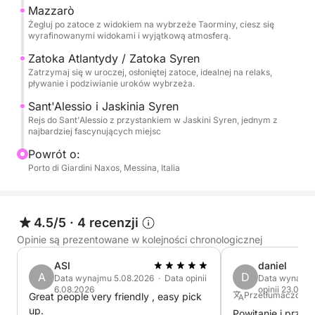
Mazzarò
W końcu docieramy do Sant'Alessio, mijając
Żegluj po zatoce z widokiem na wybrzeże Taorminy, ciesz się
malowniczą Grotę Sirene, miejsce pełne uroku i
wyrafinowanymi widokami i wyjątkową atmosferą.
atmosfery. Wycieczka obejmuje postoje na
Zatoka Atlantydy / Zatoka Syren
pływanie, relaks i snurkowanie, a następnie powrót
Zatrzymaj się w uroczej, osłoniętej zatoce, idealnej na relaks,
po całym dniu poświęconym odkrywaniu
pływanie i podziwianie uroków wybrzeża.
najpiękniejszego morza na wybrzeżu Taorminy.
Sant'Alessio i Jaskinia Syren
Rejs do Sant'Alessio z przystankiem w Jaskini Syren, jednym z
najbardziej fascynujących miejsc
Powrót o:
Porto di Giardini Naxos, Messina, Italia
4.5/5
·
4 recenzji
Opinie są prezentowane w kolejności chronologicznej
ASI
daniel
A
D
Data wynajmu 5.08.2026 · Data opinii
Data wynajmu
6.08.2026
opinii 23.07.2
Przetłumaczone z
Great people very friendly , easy pick
up.
Powitanie i przyję