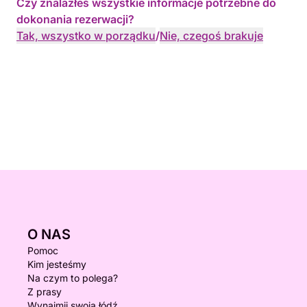
Czy znalazłeś wszystkie informacje potrzebne do
dokonania rezerwacji?
Tak, wszystko w porządku
/
Nie, czegoś brakuje
O NAS
Pomoc
Kim jesteśmy
Na czym to polega?
Z prasy
Wynajmij swoją łódź