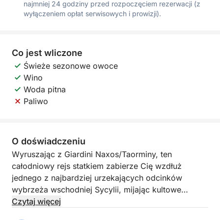
najmniej 24 godziny przed rozpoczęciem rezerwacji (z
wyłączeniem opłat serwisowych i prowizji).
Co jest wliczone
Świeże sezonowe owoce
Wino
Woda pitna
Paliwo
O doświadczeniu
Wyruszając z Giardini Naxos/Taorminy, ten
całodniowy rejs statkiem zabierze Cię wzdłuż
jednego z najbardziej urzekających odcinków
wybrzeża wschodniej Sycylii, mijając kultowe
zatoki, eleganckie widoki i urzekające miejsca. To
Czytaj więcej
doświadczenie jest przeznaczone dla tych, którzy