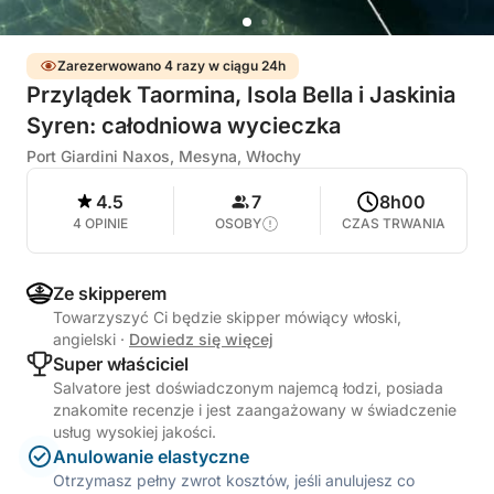
Zarezerwowano 4 razy w ciągu 24h
Przylądek Taormina, Isola Bella i Jaskinia
Syren: całodniowa wycieczka
Port Giardini Naxos, Mesyna, Włochy
4.5
7
8h00
4 OPINIE
OSOBY
CZAS TRWANIA
Ze skipperem
Towarzyszyć Ci będzie skipper mówiący włoski,
angielski
·
Dowiedz się więcej
Super właściciel
Salvatore jest doświadczonym najemcą łodzi, posiada
znakomite recenzje i jest zaangażowany w świadczenie
usług wysokiej jakości.
Anulowanie elastyczne
Otrzymasz pełny zwrot kosztów, jeśli anulujesz co