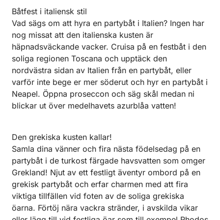
Båtfest i italiensk stil
Vad sägs om att hyra en partybåt i Italien? Ingen har
nog missat att den italienska kusten är
häpnadsväckande vacker. Cruisa på en festbåt i den
soliga regionen Toscana och upptäck den
nordvästra sidan av Italien från en partybåt, eller
varför inte bege er mer söderut och hyr en partybåt i
Neapel. Öppna proseccon och säg skål medan ni
blickar ut över medelhavets azurblåa vatten!
Den grekiska kusten kallar!
Samla dina vänner och fira nästa födelsedag på en
partybåt i de turkost färgade havsvatten som omger
Grekland! Njut av ett festligt äventyr ombord på en
grekisk partybåt och erfar charmen med att fira
viktiga tillfällen vid foten av de soliga grekiska
öarna. Förtöj nära vackra stränder, i avskilda vikar
eller lägg till vid festliga öar som till exempel Rhodos