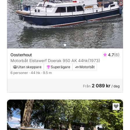
Oosterhout
4.7
(6)
Motorbåt Eistawerf Doerak 950 AK 44hk
(1973)
Utan skeppare
Superägare
Motorbåt
6 personer
· 44 hk
· 9.5 m
2 089 kr
Från
/ dag