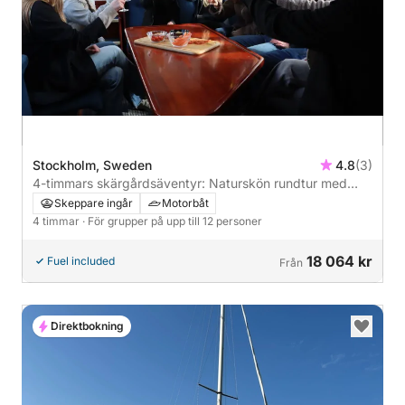
Stockholm, Sweden
4.8
(3)
4-timmars skärgårdsäventyr: Naturskön rundtur med
mysigt restaurangstopp
Skeppare ingår
Motorbåt
4 timmar
· För grupper på upp till 12 personer
18 064 kr
Fuel included
Från
Direktbokning