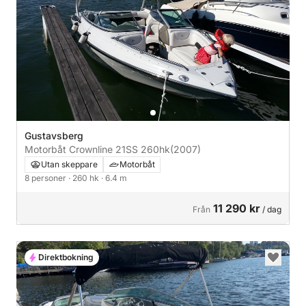
Gustavsberg
Motorbåt Crownline 21SS 260hk
(2007)
Utan skeppare
Motorbåt
8 personer
· 260 hk
· 6.4 m
11 290 kr
Från
/ dag
Direktbokning