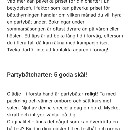
Vad mer kan påverka priset för din charter? En
betydelsefull faktor som kan påverka priset för
båtuthyrningen handlar om vilken månad du vill hyra
en partybåt under. Bokningar under
sommarsäsongen är oftast dyrare än på våren eller
hösten. Ett tips är att boka lång tid i förväg, eftersom
du i flera fall då kan räkna med kampanjpriser.
Tveka därför inte att kontakta ägaren i förväg!
Partybåtcharter: 5 goda skäl!
Glädje - i första hand är partybåtar
roligt
! Ta med
packning och vänner ombord och sätt kurs mot
solen. Njut av denna speciella dag ombord. Mycket
skratt och intryck väntar på dig!
Originalitet - finns det något som kan överträffa en
båtfest? Bjud in dina gäster till en festbåt och ordna