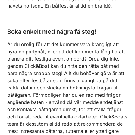
havets horisont. En båtfest är alltid en bra idé.
Boka enkelt med några få steg!
Är du orolig för att det kommer vara krångligt att
hyra en partybåt, eller att det kommer ta lång tid att
planera ditt festliga event ombord? Oroa dig inte,
genom Click&Boat kan du hitta den rätta båt med
bara några snabba steg! Allt du behöver göra är att
söka efter festbåtar som finns tillgängliga på ditt
valda datum och skicka en bokningsförfrågan till
båtägaren. Förmodligen har du en rad med frågor
angående båten - använd då vår meddelandetjänst
och kontakta båtägaren direkt, för att ställa frågor
och för att reda ut eventuella oklarheter. Click&Boats
team är dessutom alltid redo att rekommendera de
mest intressanta båtarna, rutterna eller ytterligare