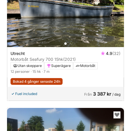
Utrecht
4.9
(32)
Motorbåt Seafury 700 15hk
(2021)
Utan skeppare
Superägare
Motorbåt
12 personer
· 15 hk
· 7 m
Bokad 4 gånger senaste 24h
3 387 kr
Fuel included
Från
/ dag