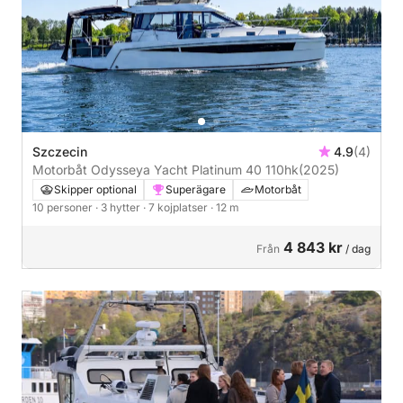
Szczecin
4.9
(4)
Motorbåt Odysseya Yacht Platinum 40 110hk
(2025)
Skipper optional
Superägare
Motorbåt
10 personer
· 3 hytter
· 7 kojplatser
· 12 m
4 843 kr
Från
/ dag