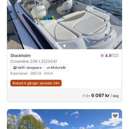
Stockholm
4.9
(12)
Crownline 206 LS
(2004)
Valfri skeppare
Motorbåt
8 personer
· 260 hk
· 6.6 m
Bokad 4 gånger senaste 24h
6 097 kr
Från
/ dag