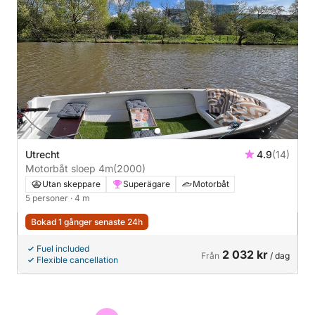
Utrecht
4.9
(14)
Motorbåt sloep 4m
(2000)
Utan skeppare
Superägare
Motorbåt
5 personer
· 4 m
Bokad 1 gånger senaste 24h
Fuel included
2 032 kr
Från
/ dag
Flexible cancellation