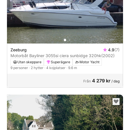
Zeeburg
4.9
(7)
Motorbåt Bayliner 3055si ciera sunbidge 320hk
(2002)
Utan skeppare
Superägare
Motor Yacht
9 personer
· 2 hytter
· 4 kojplatser
· 9.6 m
4 279 kr
Från
/ dag