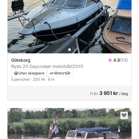
Göteborg
4.9
(13)
Ryds 20 Daycruiser motorbåt
(2011)
Utan skeppare
Motorbåt
5 personer
· 200 hk
· 6 m
3 951 kr
Från
/ dag