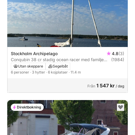
Stockholm Archipelago
4.8
(3)
Conqubin 38 cr stadig ocean racer med familje
(1984)
komfort
Utan skeppare
Segelbåt
6 personer
· 3 hytter
· 6 kojplatser
· 11.4 m
1 547 kr
Från
/ dag
Direktbokning