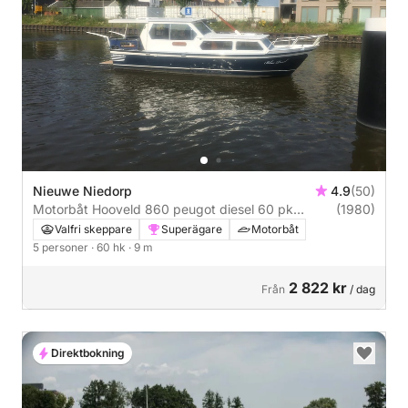
Nieuwe Niedorp
4.9
(50)
Motorbåt Hooveld 860 peugot diesel 60 pk
(1980)
Hooveld 60hk
Valfri skeppare
Superägare
Motorbåt
5 personer
· 60 hk
· 9 m
2 822 kr
Från
/ dag
Direktbokning