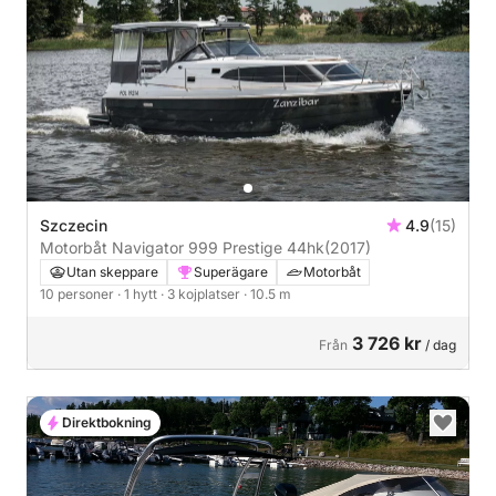
Szczecin
4.9
(15)
Motorbåt Navigator 999 Prestige 44hk
(2017)
Utan skeppare
Superägare
Motorbåt
10 personer
· 1 hytt
· 3 kojplatser
· 10.5 m
3 726 kr
Från
/ dag
Direktbokning