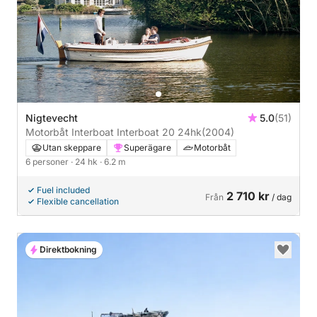
Nigtevecht
5.0
(51)
Motorbåt Interboat Interboat 20 24hk
(2004)
Utan skeppare
Superägare
Motorbåt
6 personer
· 24 hk
· 6.2 m
Fuel included
2 710 kr
Från
/ dag
Flexible cancellation
Direktbokning