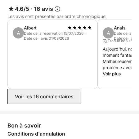
4.6/5
·
16 avis
Les avis sont présentés par ordre chronologique
Albert
Anais
A
A
Date de la réservation 15/07/2026 ·
Date de la ré
Date de l'avis 01/08/2026
Date de l'avis
Traduit depuis : E
Aujourd'hui, nous
moment fantastiq
Malheureusement,
problème avec no
propriétaire s'est
Voir plus
résoudre immédia
puissions naviguer
recommande vive
Voir les 16 commentaires
Bon à savoir
Conditions d'annulation